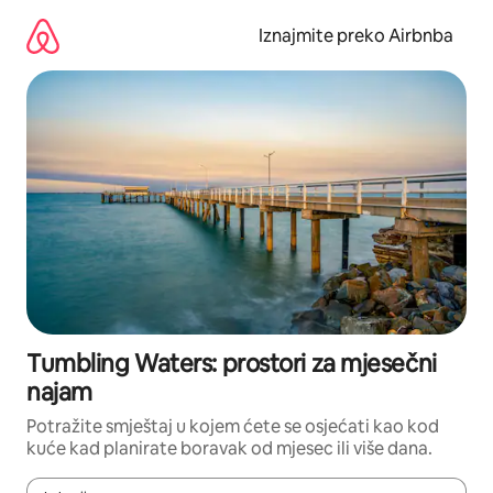
Prijeđi
na
Iznajmite preko Airbnba
sadržaj
Tumbling Waters: prostori za mjesečni
najam
Potražite smještaj u kojem ćete se osjećati kao kod
kuće kad planirate boravak od mjesec ili više dana.