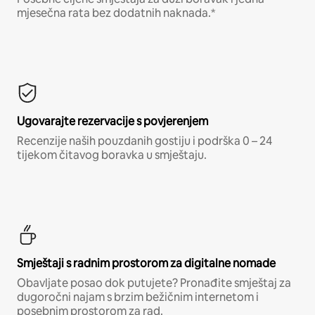
mjesečna rata bez dodatnih naknada.*
Ugovarajte rezervacije s povjerenjem
Recenzije naših pouzdanih gostiju i podrška 0 – 24
tijekom čitavog boravka u smještaju.
Smještaji s radnim prostorom za digitalne nomade
Obavljate posao dok putujete? Pronađite smještaj za
dugoročni najam s brzim bežičnim internetom i
posebnim prostorom za rad.