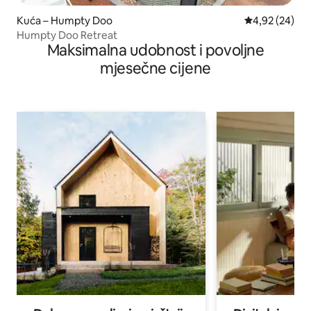
Kuća – Humpty Doo
Prosječna ocje
4,92 (24)
Humpty Doo Retreat
Maksimalna udobnost i povoljne
mjesečne cijene