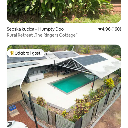
Seoska kućica – Humpty Doo
Prosječna ocjen
4,96 (160)
Rural Retreat „The Ringers Cottage”
Odabrali gosti
Među najviše rangiranima s oznakom „Odabrali gosti”