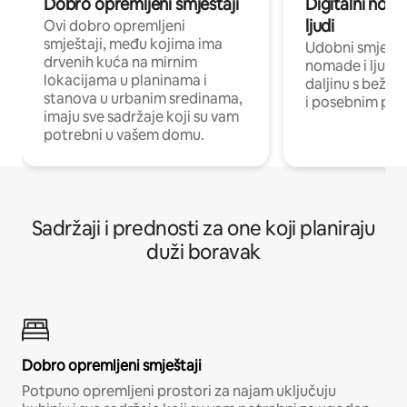
Dobro opremljeni smještaji
Digitalni noma
ljudi
Ovi dobro opremljeni
smještaji, među kojima ima
Udobni smještaj
drvenih kuća na mirnim
nomade i ljude 
lokacijama u planinama i
daljinu s bežič
stanova u urbanim sredinama,
i posebnim pro
imaju sve sadržaje koji su vam
potrebni u vašem domu.
Sadržaji i prednosti za one koji planiraju
duži boravak
Dobro opremljeni smještaji
Potpuno opremljeni prostori za najam uključuju