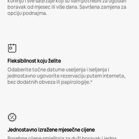
kuhinju i sve sadržaje koji su vam potrebni za ugodan
boravak od mjesec ili više dana. Savršena zamjena za
opciju podnajma.
Fleksibilnost koju želite
Odaberite točne datume useljenja i iseljenja i
jednostavno ugovorite rezervaciju putem interneta,
bez dodatnih obveza ili papirologije.*
Jednostavno izražene mjesečne cijene
Posebne cijene smještaja za duži boravak i jedna