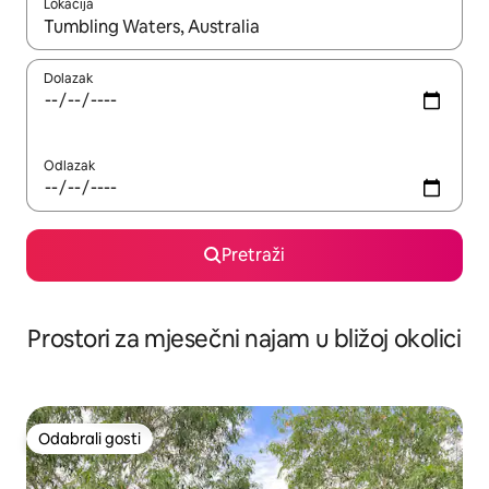
Lokacija
Kada budu dostupni rezultati, moći ćete ih pregledati koristeći
Dolazak
Odlazak
Pretraži
Prostori za mjesečni najam u bližoj okolici
Odabrali gosti
Odabrali gosti