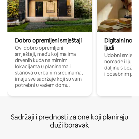
Dobro opremljeni smještaji
Digitalni noma
ljudi
Ovi dobro opremljeni
smještaji, među kojima ima
Udobni smještaj
drvenih kuća na mirnim
nomade i ljude 
lokacijama u planinama i
daljinu s bežič
stanova u urbanim sredinama,
i posebnim pro
imaju sve sadržaje koji su vam
potrebni u vašem domu.
Sadržaji i prednosti za one koji planiraju
duži boravak