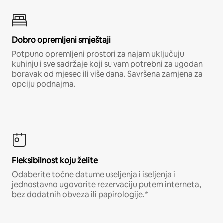
Dobro opremljeni smještaji
Potpuno opremljeni prostori za najam uključuju
kuhinju i sve sadržaje koji su vam potrebni za ugodan
boravak od mjesec ili više dana. Savršena zamjena za
opciju podnajma.
Fleksibilnost koju želite
Odaberite točne datume useljenja i iseljenja i
jednostavno ugovorite rezervaciju putem interneta,
bez dodatnih obveza ili papirologije.*