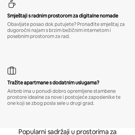
Smještaji s radnim prostorom za digitalne nomade
Obavljate posao dok putujete? Pronađite smještaj za
dugoročni najam s brzim bežičnim internetom i
posebnim prostorom za rad.
Tražite apartmane s dodatnim uslugama?
Airbnb ima u ponudi dobro opremljene stambene
prostore idealne za nove i postojeće zaposlenike te
one koji se zbog posla sele u drugi grad.
Popularni sadržaji u prostorima za