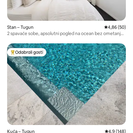
Stan – Tugun
Prosječna ocje
4,86 (50)
2 spavaće sobe, apsolutni pogled na ocean bez ometanja,
uz plažu
Odabrali gosti
Među najviše rangiranima s oznakom „Odabrali gosti”
Kuća – Tugun
Prosječna ocje
4,9 (148)