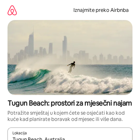
Prijeđi
na
Iznajmite preko Airbnba
sadržaj
Tugun Beach: prostori za mjesečni najam
Potražite smještaj u kojem ćete se osjećati kao kod
kuće kad planirate boravak od mjesec ili više dana.
Lokacija
Kada budu dostupni rezultati, moći ćete ih pregledati koristeći