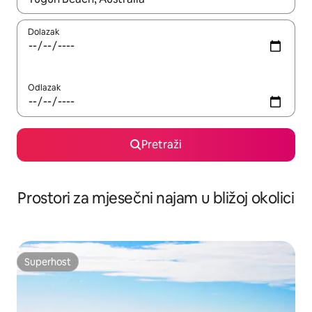
Dolazak
Odlazak
Pretraži
Prostori za mjesečni najam u bližoj okolici
Superhost
Superhost