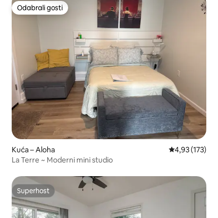
Odabrali gosti
Odabrali gosti
Kuća – Aloha
Prosječna ocjen
4,93 (173)
La Terre ~ Moderni mini studio
Superhost
Superhost