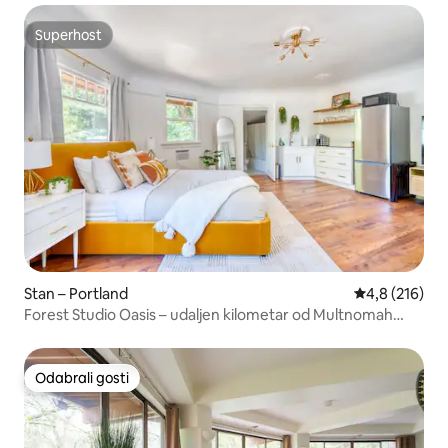
Superhost
Superhost
Stan – Portland
Prosječna ocje
4,8 (216)
Forest Studio Oasis – udaljen kilometar od Multnomah
Villagea
Odabrali gosti
Odabrali gosti