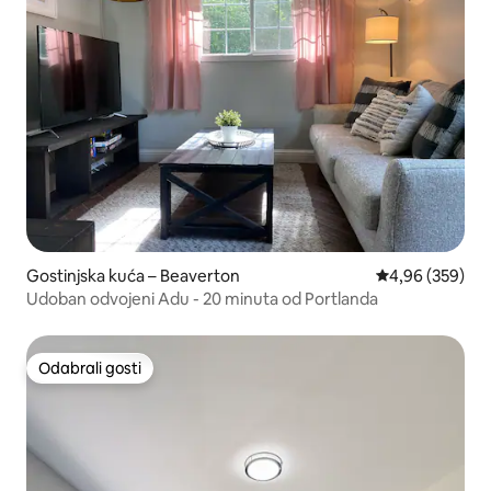
Gostinjska kuća – Beaverton
Prosječna ocjen
4,96 (359)
Udoban odvojeni Adu - 20 minuta od Portlanda
Odabrali gosti
Odabrali gosti