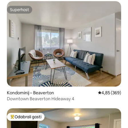
Superhost
Superhost
Kondominij – Beaverton
Prosječna ocjen
4,85 (369)
Downtown Beaverton Hideaway 4
Odabrali gosti
Među najviše rangiranima s oznakom „Odabrali gosti”