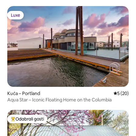
Luxe
Luxe
Kuća – Portland
Prosječna o
5 (20)
Aqua Star – Iconic Floating Home on the Columbia
Odabrali gosti
Među najviše rangiranima s oznakom „Odabrali gosti”