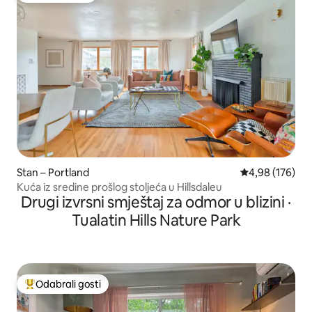
Stan – Portland
Prosječna ocjen
4,98 (176)
Kuća iz sredine prošlog stoljeća u Hillsdaleu
Drugi izvrsni smještaj za odmor u blizini ·
Tualatin Hills Nature Park
Odabrali gosti
Među najviše rangiranima s oznakom „Odabrali gosti”