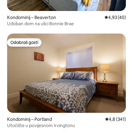
Kondominij – Beaverton
Prosječna ocje
4,93 (40)
Udoban dom na ulici Bonnie Brae
Odabrali gosti
Odabrali gosti
Kondominij – Portland
Prosječna ocje
4,8 (341)
Utočište u povijesnom Irvingtonu