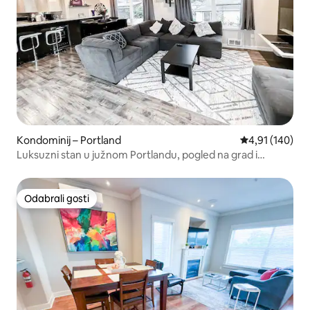
Kondominij – Portland
Prosječna ocjen
4,91 (140)
Luksuzni stan u južnom Portlandu, pogled na grad i
planine
Odabrali gosti
Odabrali gosti