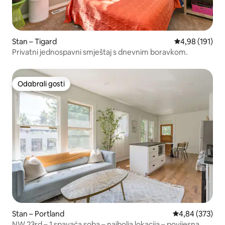
Stan – Tigard
Prosječna ocjen
4,98 (191)
Privatni jednospavni smještaj s dnevnim boravkom.
Odabrali gosti
Odabrali gosti
Stan – Portland
Prosječna ocjen
4,84 (373)
NW 23rd – 1 spavaća soba – najbolja lokacija – povijesna