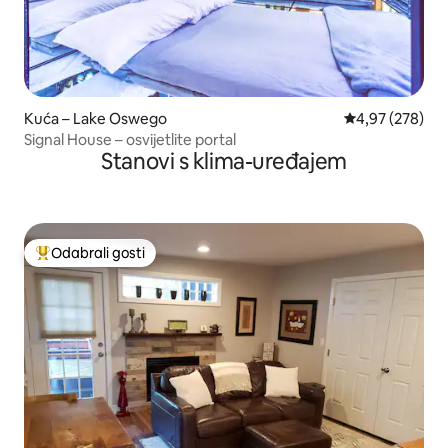
Kuća – Lake Oswego
Prosječna ocjen
4,97 (278)
Signal House – osvijetlite portal
Stanovi s klima-uređajem
Odabrali gosti
Među najviše rangiranima s oznakom „Odabrali gosti”