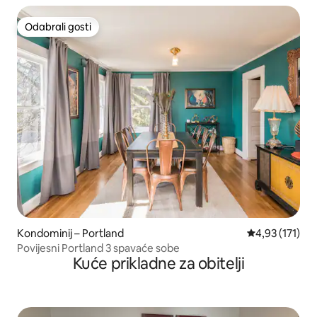
Odabrali gosti
Odabrali gosti
Kondominij – Portland
Prosječna ocje
4,93 (171)
Povijesni Portland 3 spavaće sobe
Kuće prikladne za obitelji