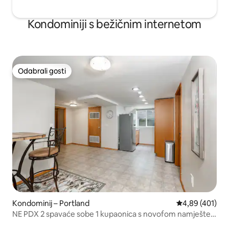
Kondominiji s bežičnim internetom
Odabrali gosti
Odabrali gosti
Kondominij – Portland
Prosječna ocjen
4,89 (401)
NE PDX 2 spavaće sobe 1 kupaonica s novofom namješten
stan!