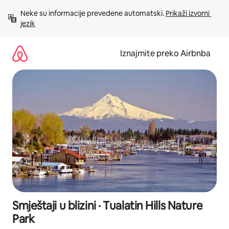
Prijeđi
Neke su informacije prevedene automatski. 
Prikaži izvorni 
na
jezik
sadržaj
Iznajmite preko Airbnba
Smještaji u blizini · Tualatin Hills Nature
Park