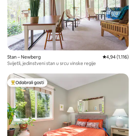
Stan – Newberg
Prosječna ocjena
4,94 (1.116)
Svijetli, jedinstveni stan u srcu vinske regije
Odabrali gosti
Među najviše rangiranima s oznakom „Odabrali gosti”