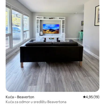
Kuća – Beaverton
Prosječna ocje
4,95 (19)
Kuća za odmor u središtu Beavertona