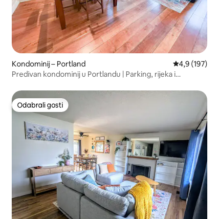
Kondominij – Portland
Prosječna ocje
4,9 (197)
Predivan kondominij u Portlandu | Parking, rijeka i
restorani
Odabrali gosti
Odabrali gosti