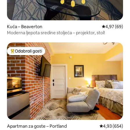
Kuća – Beaverton
Prosječna ocje
4,97 (69)
Moderna ljepota sredine stoljeća – projektor, stol!
Odabrali gosti
Među najviše rangiranima s oznakom „Odabrali gosti”
Apartman za goste – Portland
Prosječna ocjen
4,93 (654)