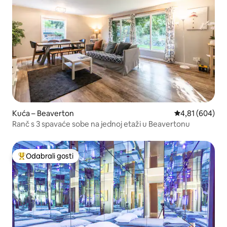
Kuća – Beaverton
Prosječna ocjen
4,81 (604)
Ranč s 3 spavaće sobe na jednoj etaži u Beavertonu
Odabrali gosti
Među najviše rangiranima s oznakom „Odabrali gosti”