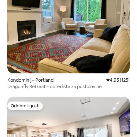
Kondominij – Portland
Prosječna ocjen
4,95 (125)
Dragonfly Retreat – odredište za pustolovine
Odabrali gosti
Odabrali gosti