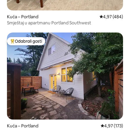
Kuća – Portland
Prosječna ocjen
4,97 (484)
Smještaj u apartmanu Portland Southwest
Odabrali gosti
Među najviše rangiranima s oznakom „Odabrali gosti”
Kuća – Portland
Prosječna ocjen
4,97 (173)