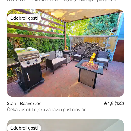
ljepota
Odabrali gosti
Odabrali gosti
Stan – Beaverton
Prosječna ocje
4,9 (122)
Čeka vas obiteljska zabava i pustolovine
Odabrali gosti
Odabrali gosti