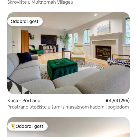
Skrovište u Multnomah Villageu
Odabrali gosti
Odabrali gosti
Kuća – Portland
Prosječna ocjen
4,93 (295)
Prostrano utočište u šumi s masažnom kadom i pogledom
Odabrali gosti
Među najviše rangiranima s oznakom „Odabrali gosti”