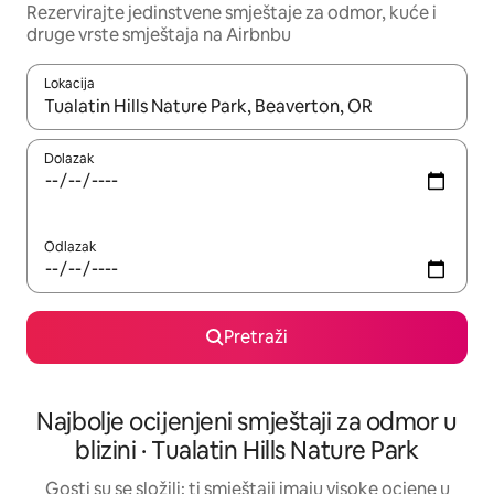
Rezervirajte jedinstvene smještaje za odmor, kuće i
druge vrste smještaja na Airbnbu
Lokacija
Kada budu dostupni rezultati, moći ćete ih pregledati koristeći
Dolazak
Odlazak
Pretraži
Najbolje ocijenjeni smještaji za odmor u
blizini · Tualatin Hills Nature Park
Gosti su se složili: ti smještaji imaju visoke ocjene u