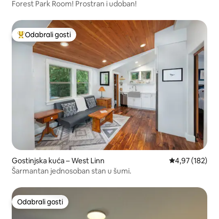
Forest Park Room! Prostran i udoban!
Odabrali gosti
Među najviše rangiranima s oznakom „Odabrali gosti”
Gostinjska kuća – West Linn
Prosječna ocjen
4,97 (182)
Šarmantan jednosoban stan u šumi.
Odabrali gosti
Odabrali gosti