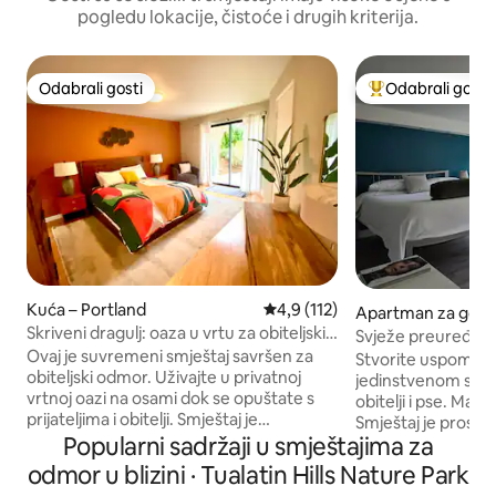
pogledu lokacije, čistoće i drugih kriterija.
Odabrali gosti
Odabrali gosti
Odabrali gosti
Među najviše ran
Kuća – Portland
Prosječna ocjena: 4,9/5, recenz
4,9 (112)
Apartman za gost
Skriveni dragulj: oaza u vrtu za obiteljski
rton
Svježe preuređeno
odmor
Ovaj je suvremeni smještaj savršen za
besplatan! Sigurno 
Stvorite uspomen
obiteljski odmor. Uživajte u privatnoj
jedinstvenom smje
vrtnoj oazi na osami dok se opuštate s
obitelji i pse. Mač
prijateljima i obitelji. Smještaj je
Smještaj je prostr
opremljen svime što vam je potrebno s
Popularni sadržaji u smještajima za
privatan. Ponosni 
kompletnom kuhinjom opremljenom
pažljivo čistimo i
odmor u blizini · Tualatin Hills Nature Park
osnovnom opremom za kuhanje,
a za svaki boravak