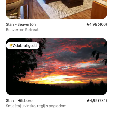
Stan – Beaverton
Prosječna ocjen
4,96 (400)
Beaverton Retreat
Odabrali gosti
Među najviše rangiranima s oznakom „Odabrali gosti”
Stan – Hillsboro
Prosječna ocjen
4,95 (734)
Smještaj u vinskoj regiji s pogledom