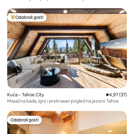
Lakeside Lodge
Odabrali gosti
Među najviše rangiranima s oznakom „Odabrali gosti”
Kuća – Tahoe City
Prosječna ocje
4,97 (37)
Masažna kada, igre i prekrasan pogled na jezero Tahoe
Odabrali gosti
Odabrali gosti