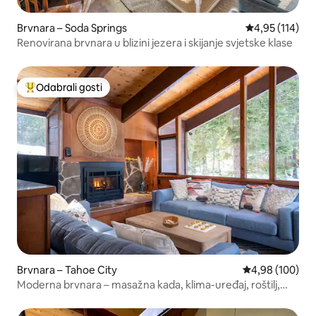
Brvnara – Soda Springs
Prosječna ocjen
4,95 (114)
Renovirana brvnara u blizini jezera i skijanje svjetske klase
Odabrali gosti
Među najviše rangiranima s oznakom „Odabrali gosti”
Brvnara – Tahoe City
Prosječna ocjen
4,98 (100)
Moderna brvnara – masažna kada, klima-uređaj, roštilj,
blizu jezera i grada