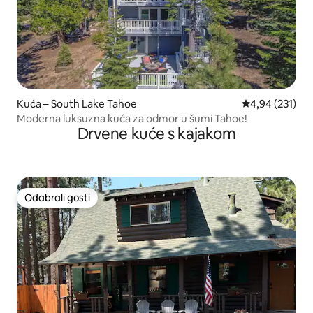
Kuća – South Lake Tahoe
Prosječna ocjen
4,94 (231)
Moderna luksuzna kuća za odmor u šumi Tahoe!
Drvene kuće s kajakom
Odabrali gosti
Odabrali gosti