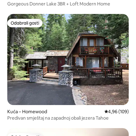
Gorgeous Donner Lake 3BR + Loft Modern Home
Odabrali gosti
Odabrali gosti
Kuća – Homewood
Prosječna ocjen
4,96 (109)
Predivan smještaj na zapadnoj obali jezera Tahoe