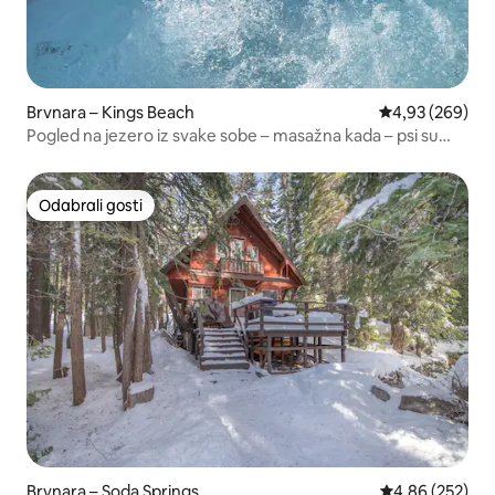
Brvnara – Kings Beach
Prosječna ocjen
4,93 (269)
Pogled na jezero iz svake sobe – masažna kada – psi su
dobrodošli
Odabrali gosti
Odabrali gosti
Brvnara – Soda Springs
Prosječna ocjen
4,86 (252)