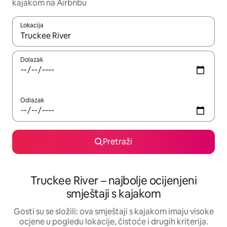
kajakom na Airbnbu
Lokacija
Kada budu dostupni rezultati, moći ćete ih pregledati koristeći
Dolazak
Odlazak
Pretraži
Truckee River – najbolje ocijenjeni
smještaji s kajakom
Gosti su se složili: ova smještaji s kajakom imaju visoke
ocjene u pogledu lokacije, čistoće i drugih kriterija.