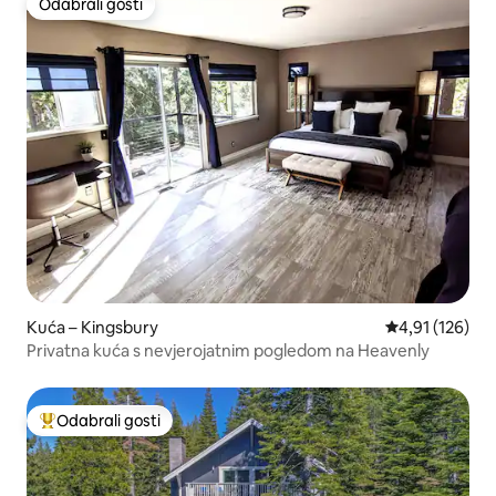
Odabrali gosti
Odabrali gosti
Kuća – Kingsbury
Prosječna ocjen
4,91 (126)
Privatna kuća s nevjerojatnim pogledom na Heavenly
Odabrali gosti
Među najviše rangiranima s oznakom „Odabrali gosti”