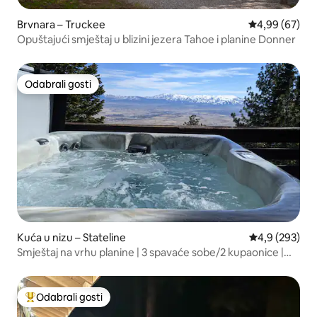
Brvnara – Truckee
Prosječna ocje
4,99 (67)
Opuštajući smještaj u blizini jezera Tahoe i planine Donner
Odabrali gosti
Odabrali gosti
Kuća u nizu – Stateline
Prosječna ocje
4,9 (293)
Smještaj na vrhu planine | 3 spavaće sobe/2 kupaonice |
privatna masažna kada
Odabrali gosti
Među najviše rangiranima s oznakom „Odabrali gosti”