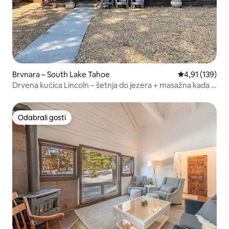
Brvnara – South Lake Tahoe
Prosječna ocjen
4,91 (139)
Drvena kućica Lincoln – šetnja do jezera + masažna kada +
igraonica
Odabrali gosti
Odabrali gosti