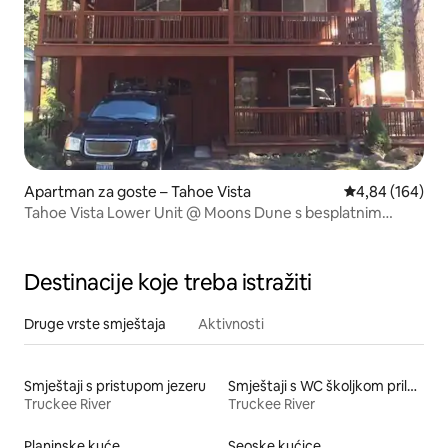
Apartman za goste – Tahoe Vista
Prosječna ocjen
4,84 (164)
Tahoe Vista Lower Unit @ Moons Dune s besplatnim
kajacima
Destinacije koje treba istražiti
Druge vrste smještaja
Aktivnosti
Smještaji s pristupom jezeru
Smještaji s WC školjkom prilagođene visine
Truckee River
Truckee River
Planinske kuće
Seoske kućice