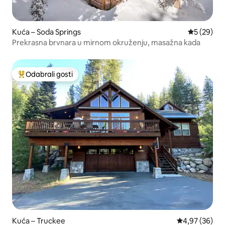
Kuća – Soda Springs
Prosječna o
5 (29)
Prekrasna brvnara u mirnom okruženju, masažna kada
Odabrali gosti
Među najviše rangiranima s oznakom „Odabrali gosti”
Kuća – Truckee
Prosječna ocje
4,97 (36)