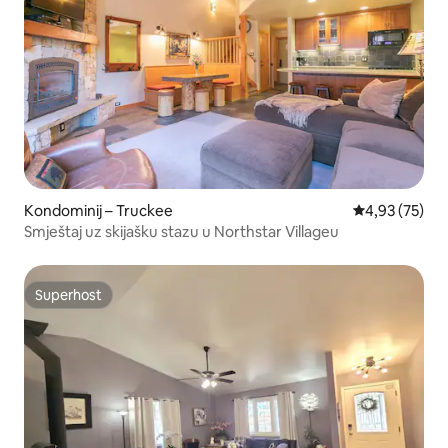
Kondominij – Truckee
Prosječna ocje
4,93 (75)
Smještaj uz skijašku stazu u Northstar Villageu
Superhost
Superhost