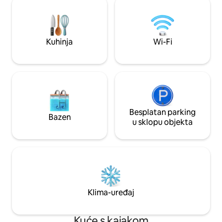
jezeru. Propusnice za goste omogućuju
objedovanje i opu
pristup privatnim sadržajima, no za neke
🔥 Udoban dnevni 
sadržaje u Tahoe Donneru naplaćuje se
hladne večeri u Tahoeu 🎿 11
zasebna dnevna naknada koju je odredila
Palisades Tahoe, 
Kuhinja
Wi-Fi
udruga stanodavaca (npr. za centar za
Northstar Još danas rezervirajte
rekreaciju naplaćuje se oko 30 USD po
nezaboravan ljetn
osobi dnevno).
Besplatan parking
Bazen
u sklopu objekta
Klima-uređaj
Kuće s kajakom