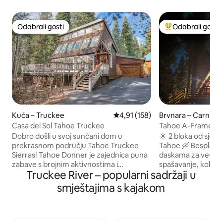
Odabrali gosti
Odabrali gosti
Odabrali gosti
Među najviše ran
Kuća – Truckee
Prosječna ocjena: 4,91/5, recenz
4,91 (158)
Brvnara – Carnelia
Casa del Sol Tahoe Truckee
Tahoe A-Frame u bl
Dobro došli u svoj sunčani dom u
☀️ 2 bloka od sjev
prekrasnom području Tahoe Truckee
Tahoe 🛶 Besplatan pristup kajacima,
Sierras! Tahoe Donner je zajednica puna
daskama za veslan
zabave s brojnim aktivnostima i
spašavanje, kolicim
Truckee River – popularni sadržaji u
rekreacijskim centrom s masažnim
kampiranje 🏕 Potpuno preuređena
kadama, saunom, bazenima, tenisom,
kuća s kosim krov
smještajima s kajakom
pickleballom, boćanjem i potpuno
stoljeća s 3 spavaće sobe 
opremljenom teretanom – ugodno i
kuhinja s Wolf R
udobno utočište za opuštanje nakon
aparati + potpuno
dana provedenog u planinama ili na
🌲 Privatna terasa 