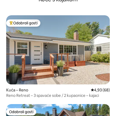
Odabrali gosti
Među najviše rangiranima s oznakom „Odabrali gosti”
Kuća – Reno
Prosječna ocje
4,93 (68)
Reno Retreat – 3 spavaće sobe / 2 kupaonice – kajaci
Odabrali gosti
Odabrali gosti