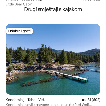
Little Bear Cabin
Drugi smještaji s kajakom
Odabrali gosti
Odabrali gosti
Kondominij – Tahoe Vista
Prosječna ocjen
4,81 (602)
Kondominij s dvije spavaće sobe u objektu Red Wolf