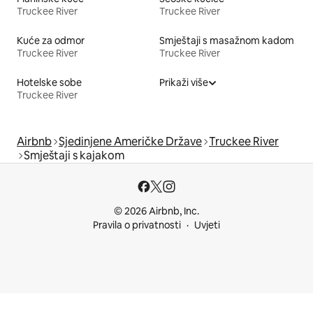
Truckee River
Truckee River
Kuće za odmor
Smještaji s masažnom kadom
Truckee River
Truckee River
Hotelske sobe
Prikaži više
Truckee River
Airbnb
Sjedinjene Američke Države
Truckee River
Smještaji s kajakom
© 2026 Airbnb, Inc.
Pravila o privatnosti
Uvjeti