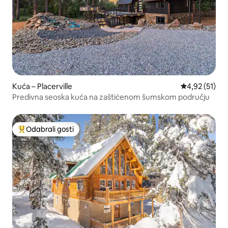
Kuća – Placerville
Prosječna ocje
4,92 (51)
Predivna seoska kuća na zaštićenom šumskom području
Odabrali gosti
Među najviše rangiranima s oznakom „Odabrali gosti”