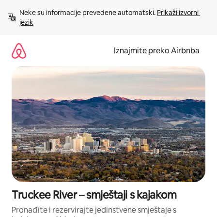
Prijeđi
Neke su informacije prevedene automatski. 
Prikaži izvorni 
na
jezik
sadržaj
Iznajmite preko Airbnba
Truckee River – smještaji s kajakom
Pronađite i rezervirajte jedinstvene smještaje s