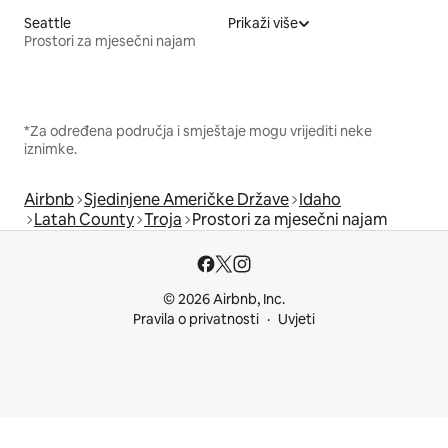
Seattle
Prikaži više
Prostori za mjesečni najam
*Za određena područja i smještaje mogu vrijediti neke
iznimke.
Airbnb
Sjedinjene Američke Države
Idaho
Latah County
Troja
Prostori za mjesečni najam
© 2026 Airbnb, Inc.
Pravila o privatnosti
Uvjeti