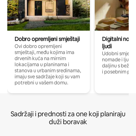
Dobro opremljeni smještaji
Digitalni noma
ljudi
Ovi dobro opremljeni
smještaji, među kojima ima
Udobni smještaj
drvenih kuća na mirnim
nomade i ljude 
lokacijama u planinama i
daljinu s bežič
stanova u urbanim sredinama,
i posebnim pro
imaju sve sadržaje koji su vam
potrebni u vašem domu.
Sadržaji i prednosti za one koji planiraju
duži boravak