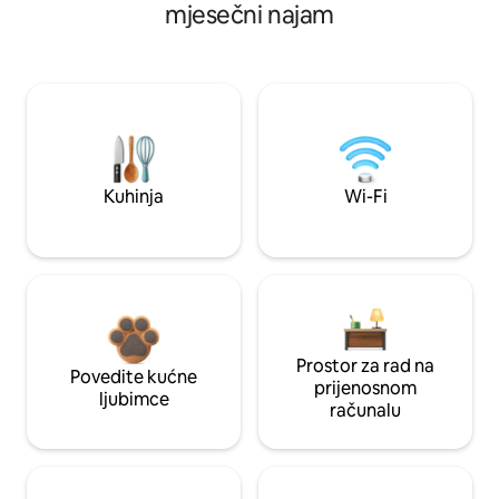
mjesečni najam
Kuhinja
Wi-Fi
Prostor za rad na
Povedite kućne
prijenosnom
ljubimce
računalu