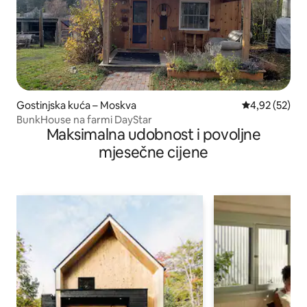
Gostinjska kuća – Moskva
Prosječna ocje
4,92 (52)
BunkHouse na farmi DayStar
Maksimalna udobnost i povoljne
mjesečne cijene