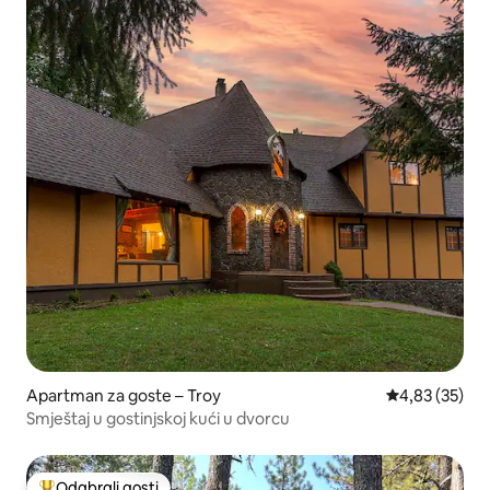
Apartman za goste – Troy
Prosječna ocje
4,83 (35)
Smještaj u gostinjskoj kući u dvorcu
Odabrali gosti