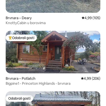
Brvnara – Deary
Prosječna ocjen
4,99 (105)
KnottyCabin u borovima
Odabrali gosti
Među najviše rangiranima s oznakom „Odabrali gosti”
Brvnara – Potlatch
Prosječna ocjen
4,99 (206)
Bigpine1 - Princeton Highlands - brvnara
Odabrali gosti
Odabrali gosti