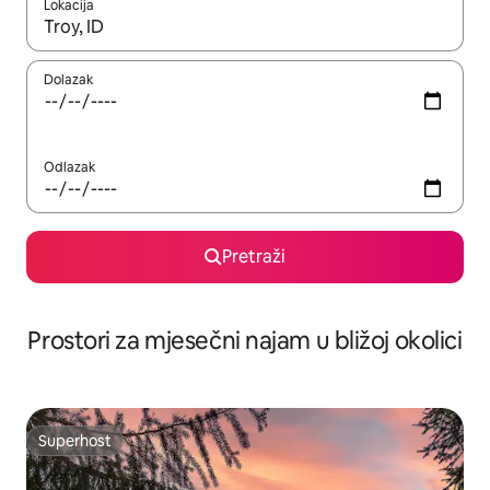
Lokacija
Kada budu dostupni rezultati, moći ćete ih pregledati koristeći
Dolazak
Odlazak
Pretraži
Prostori za mjesečni najam u bližoj okolici
Superhost
Superhost