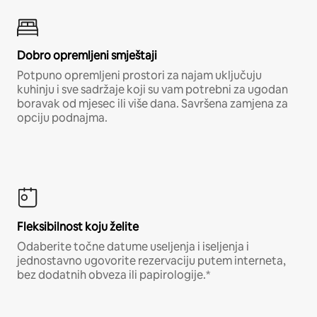
Dobro opremljeni smještaji
Potpuno opremljeni prostori za najam uključuju
kuhinju i sve sadržaje koji su vam potrebni za ugodan
boravak od mjesec ili više dana. Savršena zamjena za
opciju podnajma.
Fleksibilnost koju želite
Odaberite točne datume useljenja i iseljenja i
jednostavno ugovorite rezervaciju putem interneta,
bez dodatnih obveza ili papirologije.*