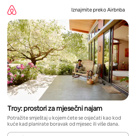
Prijeđi
na
Iznajmite preko Airbnba
sadržaj
Troy: prostori za mjesečni najam
Potražite smještaj u kojem ćete se osjećati kao kod
kuće kad planirate boravak od mjesec ili više dana.