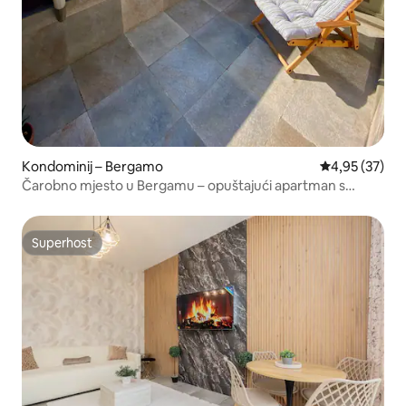
Kondominij – Bergamo
Prosječna ocje
4,95 (37)
Čarobno mjesto u Bergamu – opuštajući apartman s
terasom
Superhost
Superhost