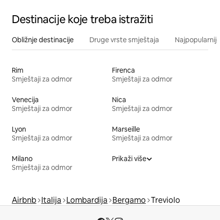
Destinacije koje treba istražiti
Obližnje destinacije
Druge vrste smještaja
Najpopularnije
Rim
Firenca
Smještaji za odmor
Smještaji za odmor
Venecija
Nica
Smještaji za odmor
Smještaji za odmor
Lyon
Marseille
Smještaji za odmor
Smještaji za odmor
Milano
Prikaži više
Smještaji za odmor
Airbnb
Italija
Lombardija
Bergamo
Treviolo