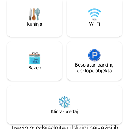
daljinu, ispisi na zahtjev. U blizini se
prekrasnim pogle
nalaze: trgovine, supermarketi, pubovi,
krovove grada, uči
pizzerije za ponijeti, restorani, ljekarne.
uronjeno u okus tal
Kuhinja
Wi-Fi
Besplatan parking
Bazen
u sklopu objekta
Klima-uređaj
Treviolo: odsjednite u blizini najvažnijih