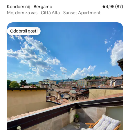
Kondominij – Bergamo
Prosječna ocje
4,95 (87)
Moj dom za vas - Città Alta - Sunset Apartment
Odabrali gosti
Odabrali gosti