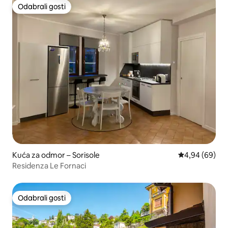
Odabrali gosti
Odabrali gosti
Kuća za odmor – Sorisole
Prosječna ocje
4,94 (69)
Residenza Le Fornaci
Odabrali gosti
Odabrali gosti