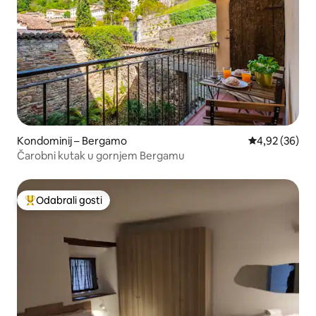
Kondominij – Bergamo
Prosječna ocje
4,92 (36)
Čarobni kutak u gornjem Bergamu
Odabrali gosti
Među najviše rangiranima s oznakom „Odabrali gosti”