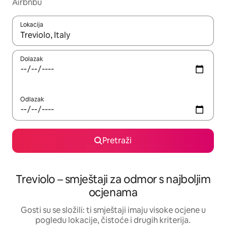
Airbnbu
Lokacija
Kada budu dostupni rezultati, moći ćete ih pregledati koristeći
Dolazak
Odlazak
Pretraži
Treviolo – smještaji za odmor s najboljim
ocjenama
Gosti su se složili: ti smještaji imaju visoke ocjene u
pogledu lokacije, čistoće i drugih kriterija.