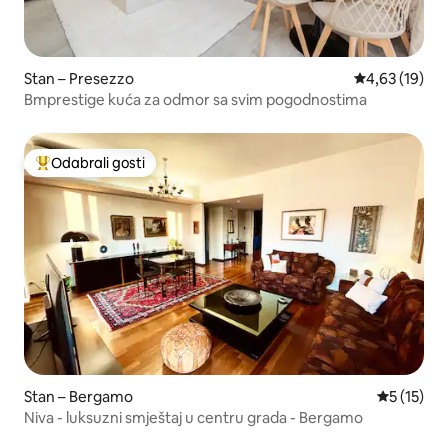
Stan – Presezzo
Prosječna ocje
4,63 (19)
Bmprestige kuća za odmor sa svim pogodnostima
Odabrali gosti
Među najviše rangiranima s oznakom „Odabrali gosti”
Stan – Bergamo
Prosječna 
5 (15)
Niva - luksuzni smještaj u centru grada - Bergamo