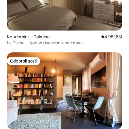
Kondominij – Dalmine
Prosječna ocje
4,98 (63)
La Divina. Ugodan dvosobni apartman
Odabrali gosti
Odabrali gosti