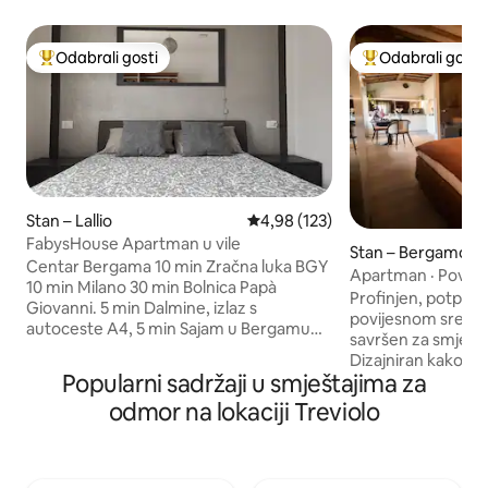
Odabrali gosti
Odabrali gosti
Među najviše rangiranima s oznakom „Odabrali gosti”
Među najviše ran
Stan – Lallio
Prosječna ocjena: 4,98/5, recenz
4,98 (123)
FabysHouse Apartman u vile
Stan – Bergamo
Centar Bergama 10 min Zračna luka BGY
Apartman · Povijes
10 min Milano 30 min Bolnica Papà
Profinjen, potpuno
Giovanni. 5 min Dalmine, izlaz s
povijesnom sredi
autoceste A4, 5 min Sajam u Bergamu
savršen za smješta
10 min Besplatan Wi-Fi besplatno
Dizajniran kako bi
parkiranje Šarmantan dvosobni stan
Popularni sadržaji u smještajima za
opuštanje, sastoji
Idealno za turiste koji posjećuju Bergamo
podijeljena s prek
odmor na lokaciji Treviolo
ili sjevernu Italiju. Praktično za radnike na
prozorom, potpun
poslovnim putovanjima s
udobnog bračnog 
TJEDNIM/MJESEČNIM POPUSTOM
razvlačenje i kupa
Besplatan Wi-Fi, monitor za rad na
Elegantan namješta