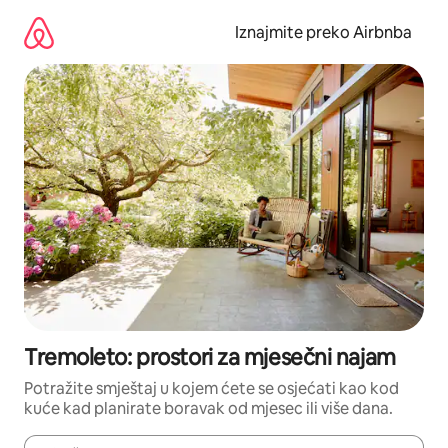
Prijeđi
na
Iznajmite preko Airbnba
sadržaj
Tremoleto: prostori za mjesečni najam
Potražite smještaj u kojem ćete se osjećati kao kod
kuće kad planirate boravak od mjesec ili više dana.