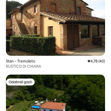
Stan – Tremoleto
Prosječna ocje
4,78 (40)
RUSTICO DI CHIARA
Odabrali gosti
Odabrali gosti