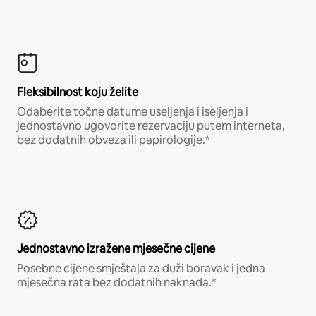
Fleksibilnost koju želite
Odaberite točne datume useljenja i iseljenja i
jednostavno ugovorite rezervaciju putem interneta,
bez dodatnih obveza ili papirologije.*
Jednostavno izražene mjesečne cijene
Posebne cijene smještaja za duži boravak i jedna
mjesečna rata bez dodatnih naknada.*