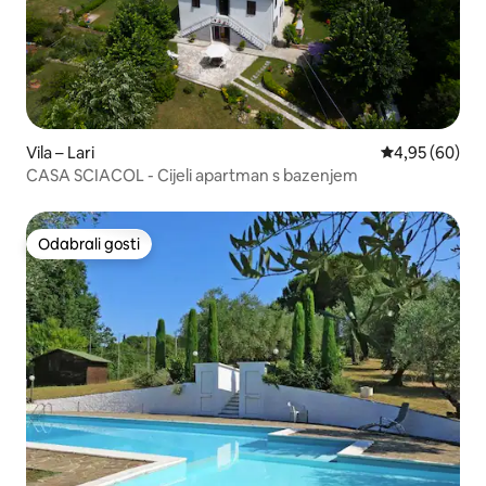
Vila – Lari
Prosječna ocje
4,95 (60)
CASA SCIACOL - Cijeli apartman s bazenjem
Odabrali gosti
Odabrali gosti