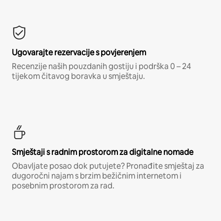
Ugovarajte rezervacije s povjerenjem
Recenzije naših pouzdanih gostiju i podrška 0 – 24
tijekom čitavog boravka u smještaju.
Smještaji s radnim prostorom za digitalne nomade
Obavljate posao dok putujete? Pronađite smještaj za
dugoročni najam s brzim bežičnim internetom i
posebnim prostorom za rad.