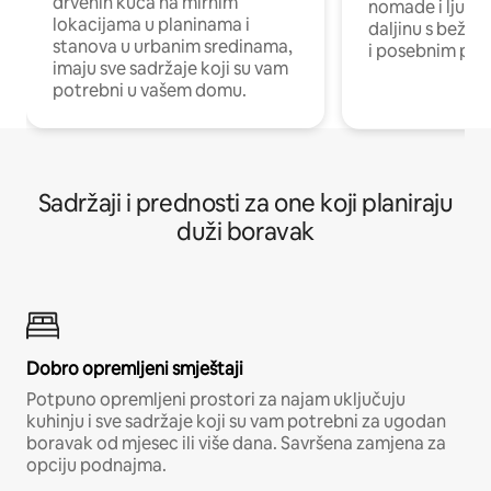
drvenih kuća na mirnim
nomade i ljude 
lokacijama u planinama i
daljinu s bežič
stanova u urbanim sredinama,
i posebnim pro
imaju sve sadržaje koji su vam
potrebni u vašem domu.
Sadržaji i prednosti za one koji planiraju
duži boravak
Dobro opremljeni smještaji
Potpuno opremljeni prostori za najam uključuju
kuhinju i sve sadržaje koji su vam potrebni za ugodan
boravak od mjesec ili više dana. Savršena zamjena za
opciju podnajma.