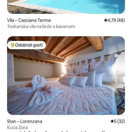
Vila – Casciana Terme
Prosječna ocje
4,79 (48)
Toskanska vila na brdu s bazenom
Odabrali gosti
Među najviše rangiranima s oznakom „Odabrali gosti”
Stan – Lorenzana
Prosječna 
5 (32)
Kuća Zora