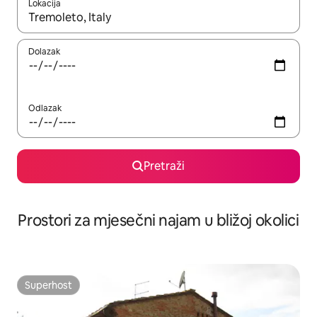
Lokacija
Kada budu dostupni rezultati, moći ćete ih pregledati koristeći
Dolazak
Odlazak
Pretraži
Prostori za mjesečni najam u bližoj okolici
Superhost
Superhost