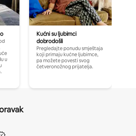
no
Kućni su ljubimci
dobrodošli
 od
,
Pregledajte ponudu smještaja
uće
koji primaju kućne ljubimce,
du u
pa možete povesti svog
u
četveronožnog prijatelja.
.
boravak