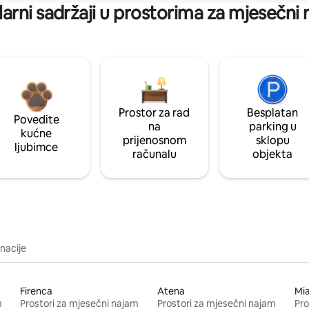
arni sadržaji u prostorima za mjesečni
Prostor za rad
Besplatan
Povedite
na
parking u
kućne
prijenosnom
sklopu
ljubimce
računalu
objekta
inacije
Firenca
Atena
Mi
m
Prostori za mjesečni najam
Prostori za mjesečni najam
Pro