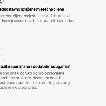
ednostavno izražene mjesečne cijene
osebne cijene smještaja za duži boravak i
edna mjesečna rata bez dodatnih naknada.*
ražite apartmane s dodatnim uslugama?
irbnb ima u ponudi dobro opremljene
tambene prostore idealne za nove i
ostojeće zaposlenike te one koji se zbog
osla sele u drugi grad.