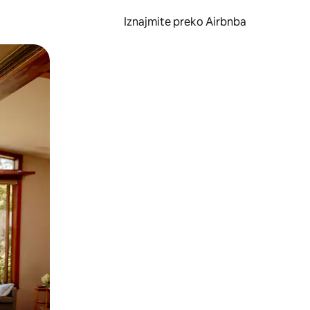
Iznajmite preko Airbnba
li prelaskom prstom po zaslonu.