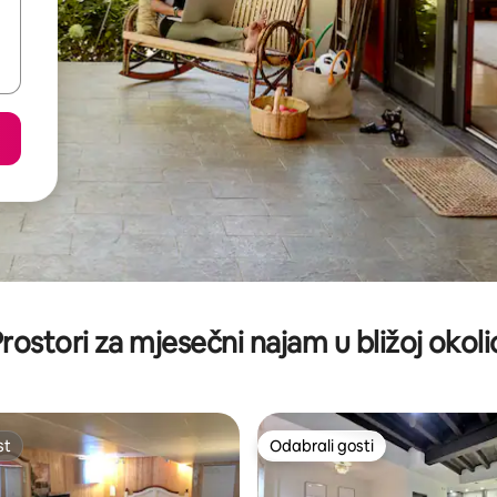
rostori za mjesečni najam u bližoj okoli
st
Odabrali gosti
st
Odabrali gosti