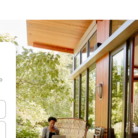
ao
dati koristeći se strelicama prema gore i prema dolje, kao i dodirom i