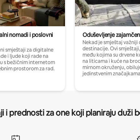
alni nomadi i poslovni
Oduševljenje zajamče
Nekad je smještaj važniji
destinacije. Ovi smještaji
i smještaji za digitalne
među kojima su drvene k
e i ljude koji rade na
na liticama i kuće na bro
nu s bežičnim internetom
mirnom okruženju, obiluj
ebnim prostorom za rad.
jedinstvenim značajkama
ji i prednosti za one koji planiraju duži 