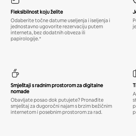
Fleksibilnost koju želite
J
Odaberite točne datume useljenja i iseljenja i
P
jednostavno ugovorite rezervaciju putem
j
interneta, bez dodatnih obveza ili
papirologije.*
Smještaji s radnim prostorom za digitalne
T
nomade
A
Obavljate posao dok putujete? Pronađite
s
smještaj za dugoročni najam s brzim bežičnim
p
internetom i posebnim prostorom za rad.
p