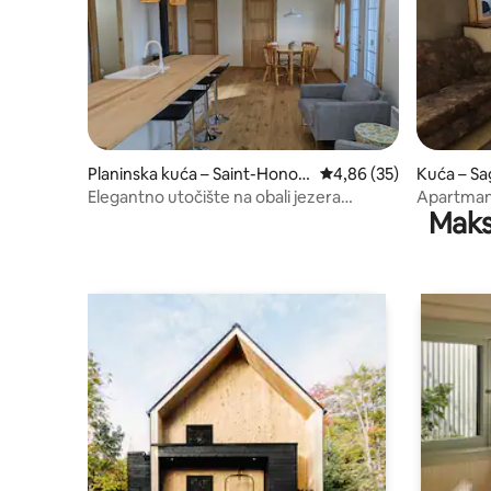
Planinska kuća – Saint-Honor
Prosječna ocjena: 4,86/
4,86 (35)
Kuća – S
é
Elegantno utočište na obali jezera
Apartman 
Maks
Docteur
vrata broj