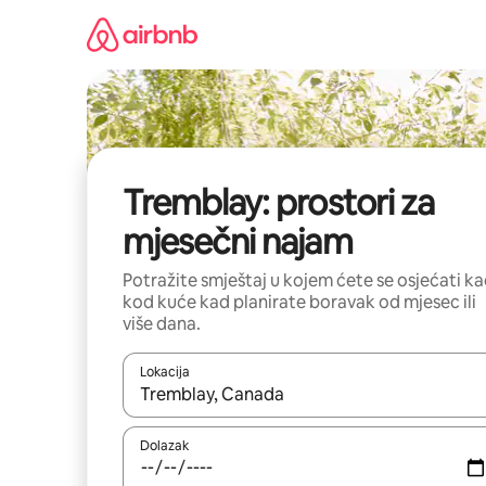
Prijeđi
na
sadržaj
Tremblay: prostori za
mjesečni najam
Potražite smještaj u kojem ćete se osjećati k
kod kuće kad planirate boravak od mjesec ili
više dana.
Lokacija
Kada budu dostupni rezultati, moći ćete ih pregle
Dolazak