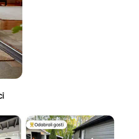
ci
Odabrali gosti
Među najviše rangiranima s oznakom „Odabrali gosti”