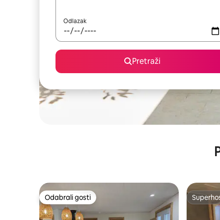
Odlazak
Pretraži
P
Odabrali gosti
Superho
Odabrali gosti
Superho