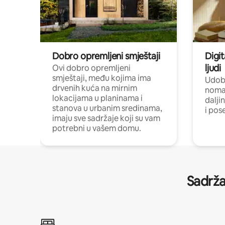
Dobro opremljeni smještaji
Digit
ljudi
Ovi dobro opremljeni
smještaji, među kojima ima
Udobn
drvenih kuća na mirnim
nomad
lokacijama u planinama i
dalji
stanova u urbanim sredinama,
i pos
imaju sve sadržaje koji su vam
potrebni u vašem domu.
Sadrža