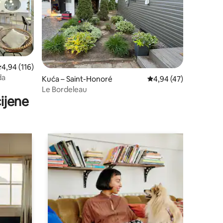
rosječna ocjena: 4,94/5, recenzija: 116
4,94 (116)
da
Kuća – Saint-Honoré
Prosječna ocjena: 4,94
4,94 (47)
Le Bordeleau
ijene