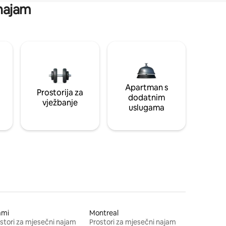
 najam
Apartman s
Prostorija za
dodatnim
vježbanje
uslugama
ami
Montreal
stori za mjesečni najam
Prostori za mjesečni najam