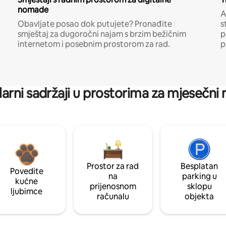
nomade
A
Obavljate posao dok putujete? Pronađite
s
smještaj za dugoročni najam s brzim bežičnim
p
internetom i posebnim prostorom za rad.
p
arni sadržaji u prostorima za mjesečni
Prostor za rad
Besplatan
Povedite
na
parking u
kućne
prijenosnom
sklopu
ljubimce
računalu
objekta