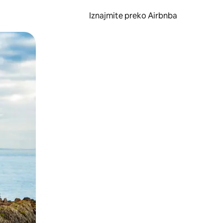
Iznajmite preko Airbnba
li prelaskom prstom po zaslonu.