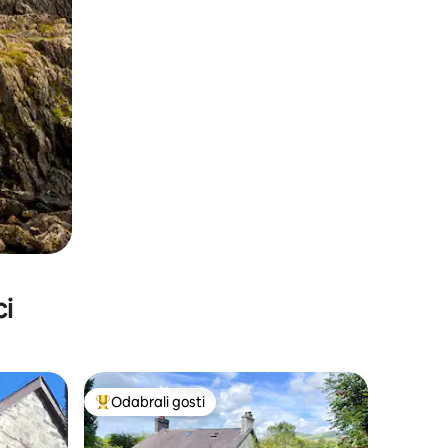
ci
Odabrali gosti
nakom „Odabrali gosti”
Među najviše rangiranima s oznakom „Odabrali gosti”