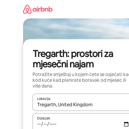
Prijeđi
na
sadržaj
Tregarth: prostori za
mjesečni najam
Potražite smještaj u kojem ćete se osjećati k
kod kuće kad planirate boravak od mjesec ili
više dana.
Lokacija
Kada budu dostupni rezultati, moći ćete ih pregle
Dolazak