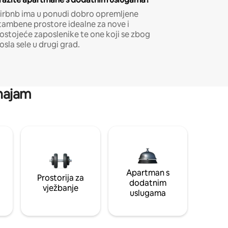
irbnb ima u ponudi dobro opremljene
tambene prostore idealne za nove i
ostojeće zaposlenike te one koji se zbog
osla sele u drugi grad.
 najam
Apartman s
Prostorija za
dodatnim
vježbanje
uslugama