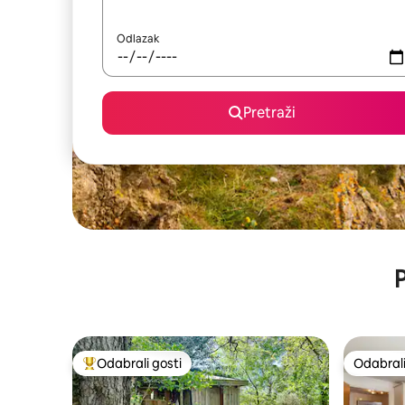
Odlazak
Pretraži
P
Odabrali gosti
Odabrali
Među najviše rangiranima s oznakom „Odabrali gosti”
Odabrali