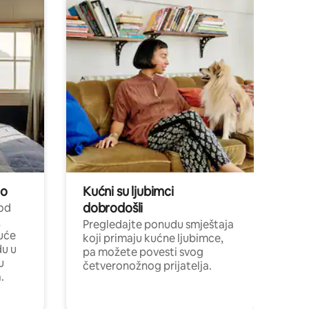
no
Kućni su ljubimci
dobrodošli
 od
,
Pregledajte ponudu smještaja
uće
koji primaju kućne ljubimce,
du u
pa možete povesti svog
u
četveronožnog prijatelja.
.