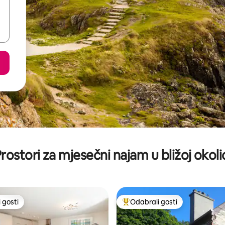
rostori za mjesečni najam u bližoj okoli
 gosti
Odabrali gosti
 gosti
Među najviše rangiranima s oz