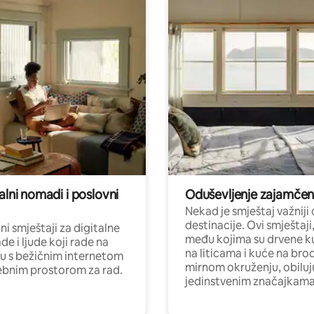
alni nomadi i poslovni
Oduševljenje zajamče
Nekad je smještaj važniji
destinacije. Ovi smještaji
i smještaji za digitalne
među kojima su drvene k
e i ljude koji rade na
na liticama i kuće na bro
nu s bežičnim internetom
mirnom okruženju, obiluj
ebnim prostorom za rad.
jedinstvenim značajkama