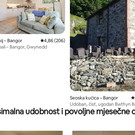
/5, recenzija: 19
j – Bangor
Prosječna ocjena: 4,86/5, recenzija: 206
4,86 (206)
bali – Bangor, Gwynedd
Seoska kućica – Bangor
P
Udoban, čist, ugodan Bwthyn 
imalna udobnost i povoljne mjesečne c
Gilfach