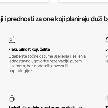
ji i prednosti za one koji planiraju duži 
Fleksibilnost koju želite
J
Odaberite točne datume useljenja i iseljenja i
P
jednostavno ugovorite rezervaciju putem
j
interneta, bez dodatnih obveza ili
papirologije.*
Smještaji s radnim prostorom za digitalne
T