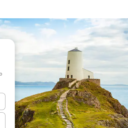
ao
dati koristeći se strelicama prema gore i prema dolje, kao i dodirom i