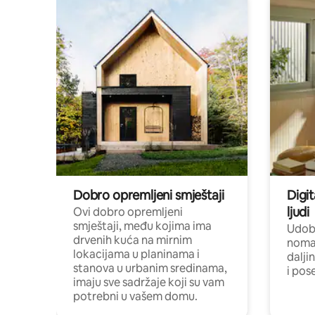
Dobro opremljeni smještaji
Digit
ljudi
Ovi dobro opremljeni
smještaji, među kojima ima
Udobn
drvenih kuća na mirnim
nomad
lokacijama u planinama i
dalji
stanova u urbanim sredinama,
i pos
imaju sve sadržaje koji su vam
potrebni u vašem domu.