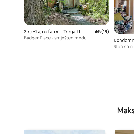
Smještaj na farmi – Tregarth
Prosječna ocjena: 5
5 (19)
Badger Place - smješten među
Kondomini
hrastovima na farmi Pandy
Stan na o
Maks