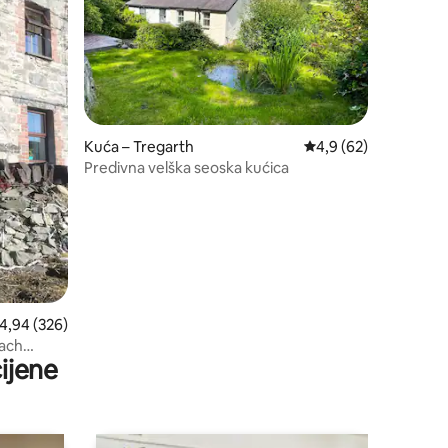
Kuća – Tregarth
Prosječna ocjena: 4,9
4,9 (62)
Predivna velška seoska kućica
rosječna ocjena: 4,94/5, recenzija: 326
4,94 (326)
Bach
ijene