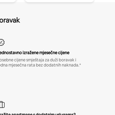
boravak
ednostavno izražene mjesečne cijene
osebne cijene smještaja za duži boravak i
edna mjesečna rata bez dodatnih naknada.*
ražite apartmane s dodatnim uslugama?