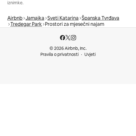
iznimke.
Airbnb
Jamajka
Sveti Katarina
Španska Tvrđava
Tredegar Park
Prostori za mjesečni najam
© 2026 Airbnb, Inc.
Pravila o privatnosti
Uvjeti