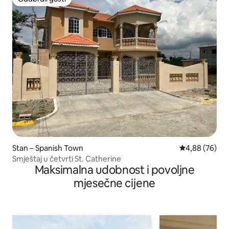
Odabrali gosti
Stan – Spanish Town
Prosječna ocje
4,88 (76)
Smještaj u četvrti St. Catherine
Maksimalna udobnost i povoljne
mjesečne cijene