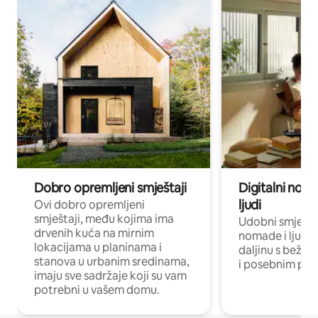
Dobro opremljeni smještaji
Digitalni noma
ljudi
Ovi dobro opremljeni
smještaji, među kojima ima
Udobni smještaj
drvenih kuća na mirnim
nomade i ljude 
lokacijama u planinama i
daljinu s bežič
stanova u urbanim sredinama,
i posebnim pro
imaju sve sadržaje koji su vam
potrebni u vašem domu.