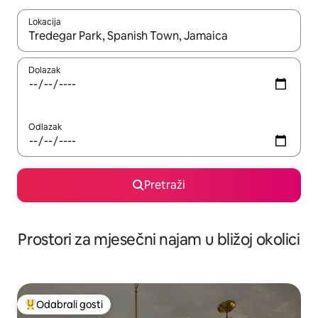
Lokacija
Kada budu dostupni rezultati, moći ćete ih pregledati koristeći
Dolazak
Odlazak
Pretraži
Prostori za mjesečni najam u bližoj okolici
Odabrali gosti
Među najviše rangiranima s oznakom „Odabrali gosti”