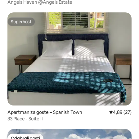
Angels Haven @Angels Estate
Superhost
Superhost
Apartman za goste – Spanish Town
Prosječna ocje
4,89 (27)
33 Place - Suite II
Odabrali gosti