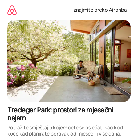
Prijeđi
na
Iznajmite preko Airbnba
sadržaj
Tredegar Park: prostori za mjesečni
najam
Potražite smještaj u kojem ćete se osjećati kao kod
kuće kad planirate boravak od mjesec ili više dana.