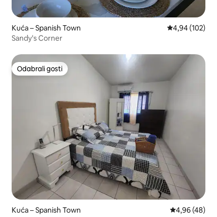
Kuća – Spanish Town
Prosječna ocjen
4,94 (102)
Sandy's Corner
Odabrali gosti
Odabrali gosti
Kuća – Spanish Town
Prosječna ocje
4,96 (48)