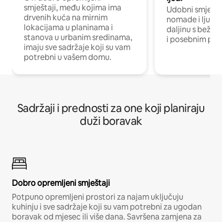
smještaji, među kojima ima
Udobni smještaj
drvenih kuća na mirnim
nomade i ljude 
lokacijama u planinama i
daljinu s bežič
stanova u urbanim sredinama,
i posebnim pro
imaju sve sadržaje koji su vam
potrebni u vašem domu.
Sadržaji i prednosti za one koji planiraju
duži boravak
Dobro opremljeni smještaji
Potpuno opremljeni prostori za najam uključuju
kuhinju i sve sadržaje koji su vam potrebni za ugodan
boravak od mjesec ili više dana. Savršena zamjena za