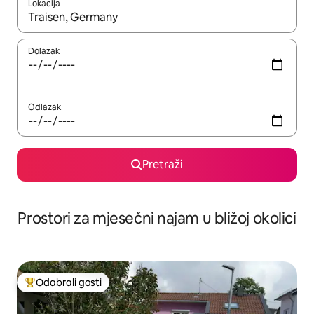
Lokacija
Kada budu dostupni rezultati, moći ćete ih pregledati koristeći
Dolazak
Odlazak
Pretraži
Prostori za mjesečni najam u bližoj okolici
Odabrali gosti
Među najviše rangiranima s oznakom „Odabrali gosti”