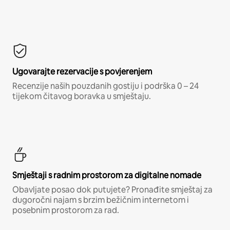
Ugovarajte rezervacije s povjerenjem
Recenzije naših pouzdanih gostiju i podrška 0 – 24
tijekom čitavog boravka u smještaju.
Smještaji s radnim prostorom za digitalne nomade
Obavljate posao dok putujete? Pronađite smještaj za
dugoročni najam s brzim bežičnim internetom i
posebnim prostorom za rad.