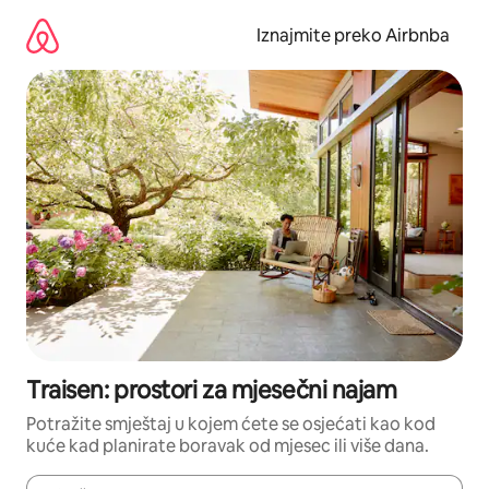
Prijeđi
na
Iznajmite preko Airbnba
sadržaj
Traisen: prostori za mjesečni najam
Potražite smještaj u kojem ćete se osjećati kao kod
kuće kad planirate boravak od mjesec ili više dana.