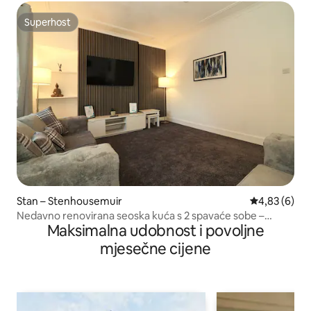
Superhost
Superhost
Stan – Stenhousemuir
Prosječna ocj
4,83 (6)
Nedavno renovirana seoska kuća s 2 spavaće sobe –
Maksimalna udobnost i povoljne
Stenhousemuir
mjesečne cijene