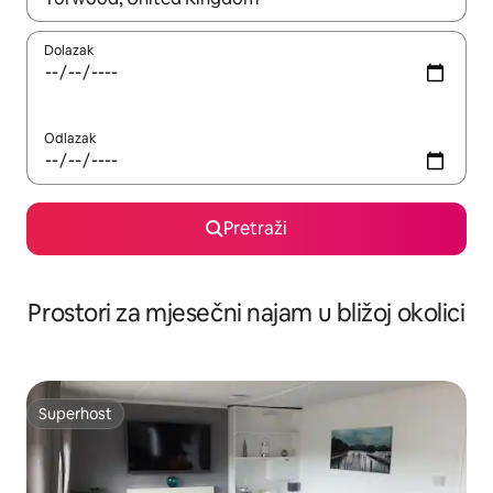
Dolazak
Odlazak
Pretraži
Prostori za mjesečni najam u bližoj okolici
Superhost
Superhost