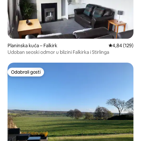
Planinska kuća – Falkirk
Prosječna ocjen
4,84 (129)
Udoban seoski odmor u blizini Falkirka i Stirlinga
Odabrali gosti
Odabrali gosti