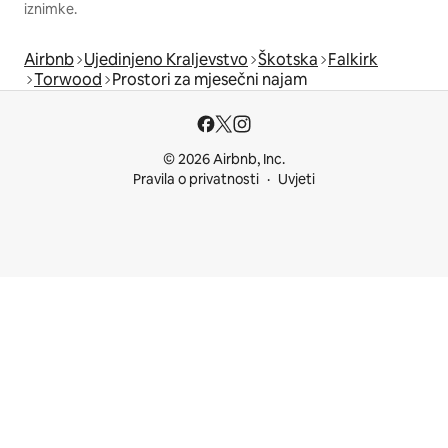
iznimke.
Airbnb
Ujedinjeno Kraljevstvo
Škotska
Falkirk
Torwood
Prostori za mjesečni najam
© 2026 Airbnb, Inc.
Pravila o privatnosti
Uvjeti