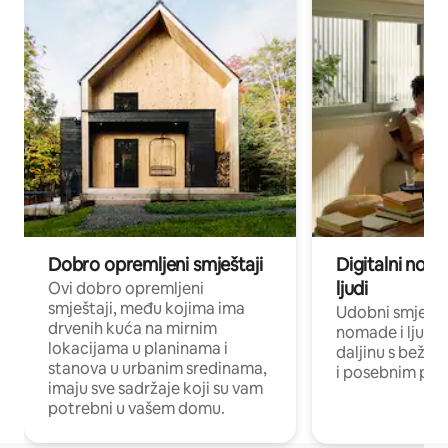
Dobro opremljeni smještaji
Digitalni noma
ljudi
Ovi dobro opremljeni
smještaji, među kojima ima
Udobni smještaj
drvenih kuća na mirnim
nomade i ljude 
lokacijama u planinama i
daljinu s bežič
stanova u urbanim sredinama,
i posebnim pro
imaju sve sadržaje koji su vam
potrebni u vašem domu.