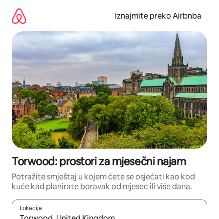
Prijeđi
na
Iznajmite preko Airbnba
sadržaj
Torwood: prostori za mjesečni najam
Potražite smještaj u kojem ćete se osjećati kao kod
kuće kad planirate boravak od mjesec ili više dana.
Lokacija
Kada budu dostupni rezultati, moći ćete ih pregledati koristeći