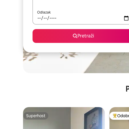
Odlazak
Pretraži
P
Superhost
Odabra
Superhost
Među naj