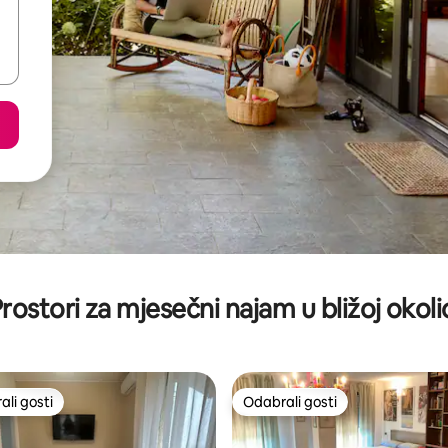
rostori za mjesečni najam u bližoj okoli
li gosti
Odabrali gosti
više rangiranima s oznakom „Odabrali gosti”
Odabrali gosti