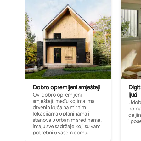
Dobro opremljeni smještaji
Digit
ljudi
Ovi dobro opremljeni
smještaji, među kojima ima
Udobn
drvenih kuća na mirnim
nomad
lokacijama u planinama i
dalji
stanova u urbanim sredinama,
i pos
imaju sve sadržaje koji su vam
potrebni u vašem domu.