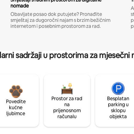
nomade
A
Obavljate posao dok putujete? Pronađite
s
smještaj za dugoročni najam s brzim bežičnim
p
internetom i posebnim prostorom za rad.
p
arni sadržaji u prostorima za mjesečni
Prostor za rad
Besplatan
Povedite
na
parking u
kućne
prijenosnom
sklopu
ljubimce
računalu
objekta