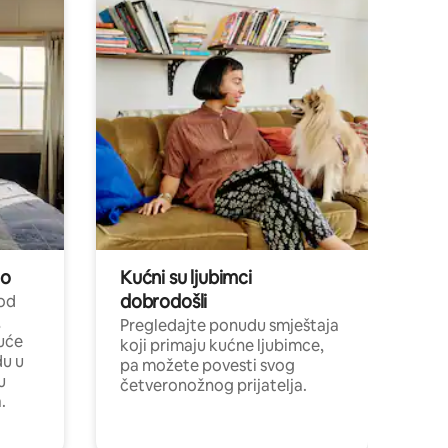
no
Kućni su ljubimci
dobrodošli
 od
,
Pregledajte ponudu smještaja
uće
koji primaju kućne ljubimce,
du u
pa možete povesti svog
u
četveronožnog prijatelja.
.