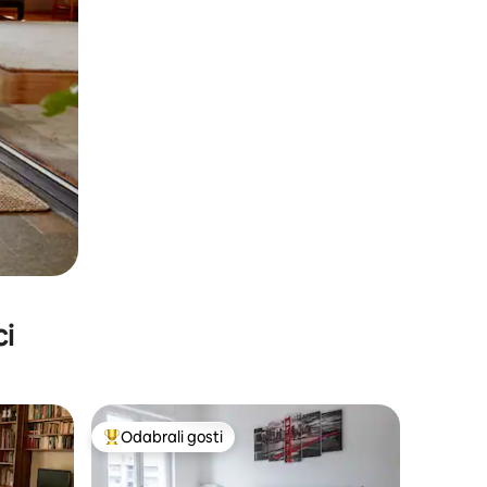
ci
Odabrali gosti
Među najviše rangiranima s oznakom „Odabrali gosti”