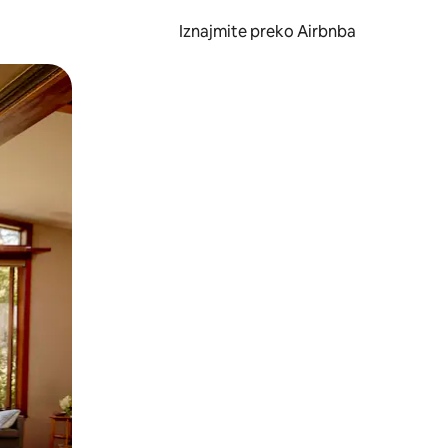
Iznajmite preko Airbnba
li prelaskom prstom po zaslonu.