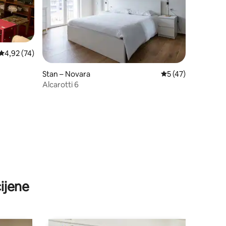
Prosječna ocjena: 4,92/5, recenzija: 74
4,92 (74)
Stan – Novara
Prosječna ocjena: 5
5 (47)
Alcarotti 6
ijene