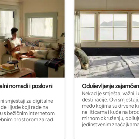
alni nomadi i poslovni
Oduševljenje zajamče
Nekad je smještaj važniji
destinacije. Ovi smještaji
i smještaji za digitalne
među kojima su drvene k
e i ljude koji rade na
na liticama i kuće na bro
nu s bežičnim internetom
mirnom okruženju, obiluj
ebnim prostorom za rad.
jedinstvenim značajkama