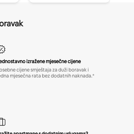
boravak
ednostavno izražene mjesečne cijene
osebne cijene smještaja za duži boravak i
edna mjesečna rata bez dodatnih naknada.*
ražite apartmane s dodatnim uslugama?