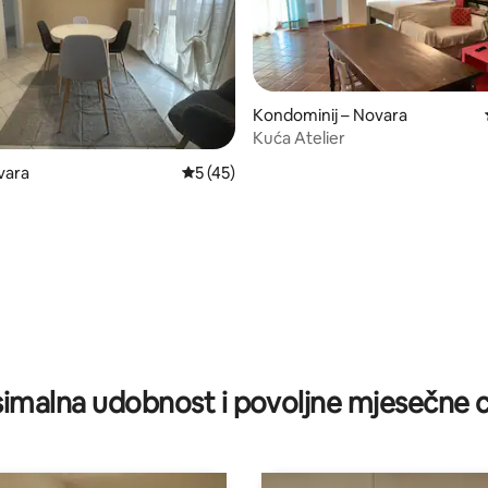
Kondominij – Novara
Kuća Atelier
vara
Prosječna ocjena: 5/5, recenzija: 45
5 (45)
5, recenzija: 29
imalna udobnost i povoljne mjesečne c