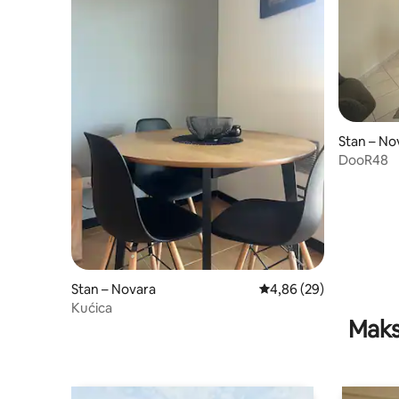
Stan – No
DooR48
Stan – Novara
Prosječna ocjena: 4,86/
4,86 (29)
Kućica
Maks