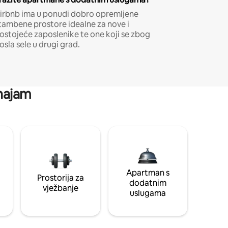
irbnb ima u ponudi dobro opremljene
tambene prostore idealne za nove i
ostojeće zaposlenike te one koji se zbog
osla sele u drugi grad.
 najam
Apartman s
Prostorija za
dodatnim
vježbanje
uslugama