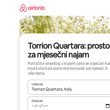
Prijeđi
na
sadržaj
Torrion Quartara: prosto
za mjesečni najam
Potražite smještaj u kojem ćete se osjećati k
kod kuće kad planirate boravak od mjesec ili
više dana.
Lokacija
Kada budu dostupni rezultati, moći ćete ih pregle
Dolazak