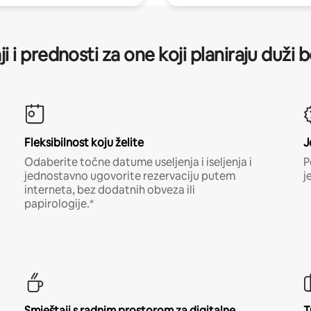
ji i prednosti za one koji planiraju duži 
Fleksibilnost koju želite
J
Odaberite točne datume useljenja i iseljenja i
P
jednostavno ugovorite rezervaciju putem
j
interneta, bez dodatnih obveza ili
papirologije.*
Smještaji s radnim prostorom za digitalne
T