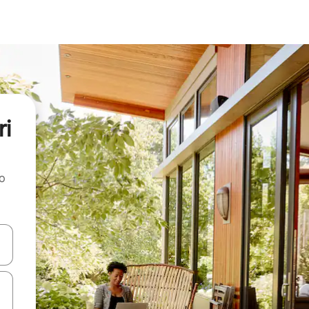
ri
ao
dati koristeći se strelicama prema gore i prema dolje, kao i dodirom i