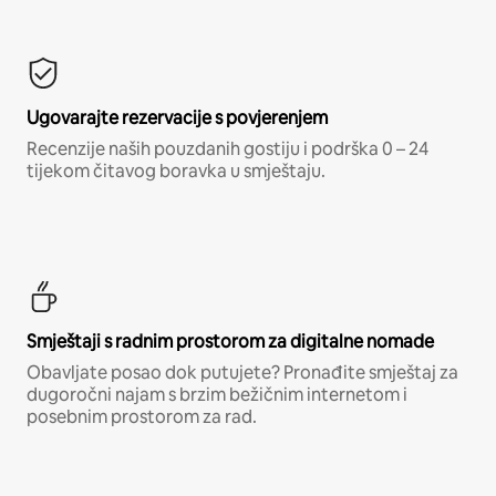
Ugovarajte rezervacije s povjerenjem
Recenzije naših pouzdanih gostiju i podrška 0 – 24
tijekom čitavog boravka u smještaju.
Smještaji s radnim prostorom za digitalne nomade
Obavljate posao dok putujete? Pronađite smještaj za
dugoročni najam s brzim bežičnim internetom i
posebnim prostorom za rad.