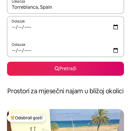
Lokacija
Kada budu dostupni rezultati, moći ćete ih pregledati koristeći
Dolazak
Odlazak
Pretraži
Prostori za mjesečni najam u bližoj okolici
Odabrali gosti
Među najviše rangiranima s oznakom „Odabrali gosti”