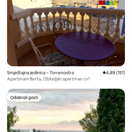
Smještajna jedinica – Torrenostra
Prosječna ocjen
4,89 (151)
Apartmani Berta, Obiteljski apartman cv1
Odabrali gosti
Odabrali gosti