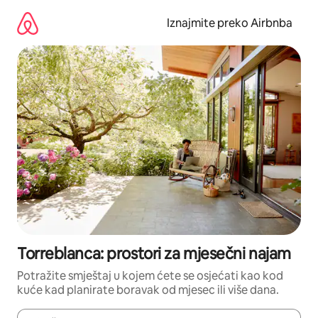
Prijeđi
na
Iznajmite preko Airbnba
sadržaj
Torreblanca: prostori za mjesečni najam
Potražite smještaj u kojem ćete se osjećati kao kod
kuće kad planirate boravak od mjesec ili više dana.