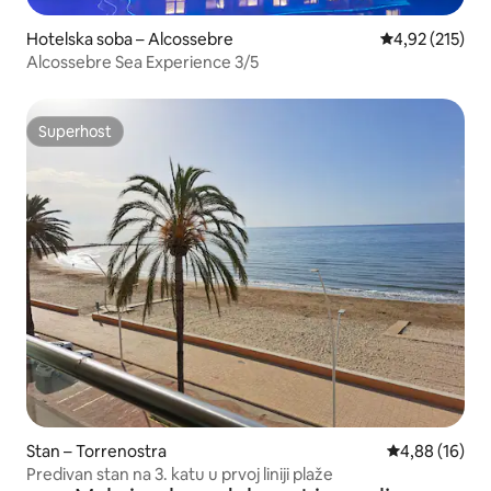
Hotelska soba – Alcossebre
Prosječna ocjen
4,92 (215)
Alcossebre Sea Experience 3/5
Superhost
Superhost
Stan – Torrenostra
Prosječna ocje
4,88 (16)
Predivan stan na 3. katu u prvoj liniji plaže