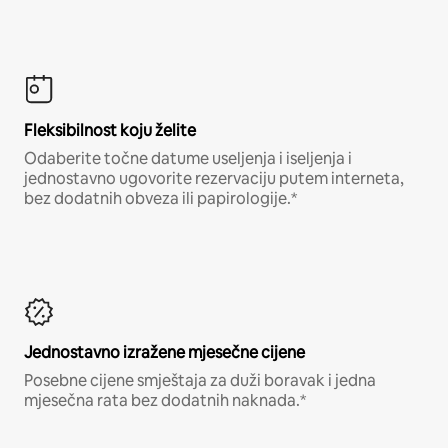
Fleksibilnost koju želite
Odaberite točne datume useljenja i iseljenja i
jednostavno ugovorite rezervaciju putem interneta,
bez dodatnih obveza ili papirologije.*
Jednostavno izražene mjesečne cijene
Posebne cijene smještaja za duži boravak i jedna
mjesečna rata bez dodatnih naknada.*