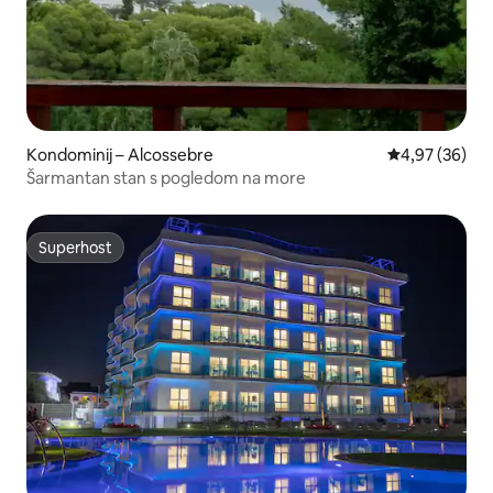
Kondominij – Alcossebre
Prosječna ocje
4,97 (36)
Šarmantan stan s pogledom na more
Superhost
Superhost