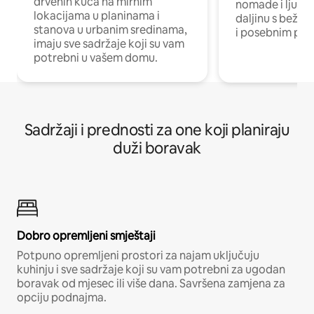
drvenih kuća na mirnim
nomade i ljude 
lokacijama u planinama i
daljinu s bežič
stanova u urbanim sredinama,
i posebnim pro
imaju sve sadržaje koji su vam
potrebni u vašem domu.
Sadržaji i prednosti za one koji planiraju
duži boravak
Dobro opremljeni smještaji
Potpuno opremljeni prostori za najam uključuju
kuhinju i sve sadržaje koji su vam potrebni za ugodan
boravak od mjesec ili više dana. Savršena zamjena za
opciju podnajma.