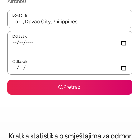
Airbnbu
Lokacija
Kada budu dostupni rezultati, moći ćete ih pregledati koristeći
Dolazak
Odlazak
Pretraži
Kratka statistika o smještajima za odmor