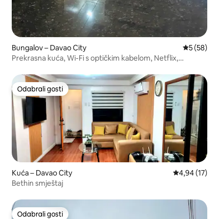
Bungalov – Davao City
Prosječna o
5 (58)
Prekrasna kuća, Wi-Fi s optičkim kabelom, Netflix,
zajednički bazen
Odabrali gosti
Odabrali gosti
Kuća – Davao City
Prosječna ocje
4,94 (17)
Bethin smještaj
Odabrali gosti
Odabrali gosti