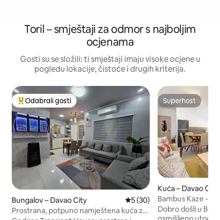
Toril – smještaji za odmor s najboljim
ocjenama
Gosti su se složili: ti smještaji imaju visoke ocjene u
pogledu lokacije, čistoće i drugih kriterija.
Odabrali gosti
Superhost
Među najviše rangiranima s oznakom „Odabrali gosti”
Superhost
Kuća – Davao City
Bambus Kaze - N
Bungalov – Davao City
Prosječna ocjena: 5/5, recen
5 (30)
Dobro došli u Bamb
Prostrana, potpuno namještena kuća za
osmišljeno utočiš
privremeni boravak