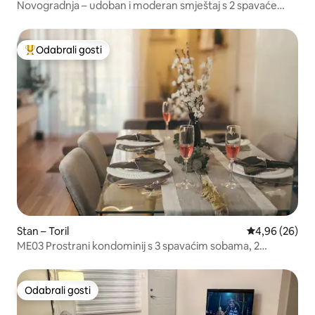
Novogradnja – udoban i moderan smještaj s 2 spavaće
sobe u Davao Cityju
Odabrali gosti
Među najviše rangiranima s oznakom „Odabrali gosti”
Stan – Toril
Prosječna ocje
4,96 (26)
ME03 Prostrani kondominij s 3 spavaćim sobama, 2
kupaonicama i 2 balkonima
Odabrali gosti
Odabrali gosti