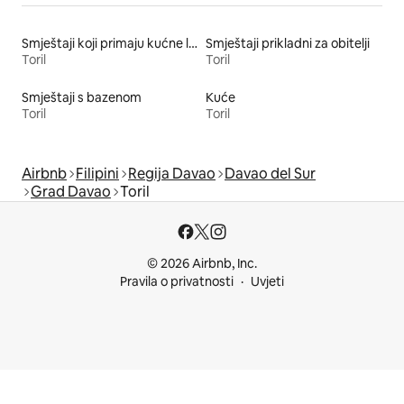
Smještaji koji primaju kućne ljubimce
Smještaji prikladni za obitelji
Toril
Toril
Smještaji s bazenom
Kuće
Toril
Toril
Airbnb
Filipini
Regija Davao
Davao del Sur
Grad Davao
Toril
© 2026 Airbnb, Inc.
Pravila o privatnosti
Uvjeti