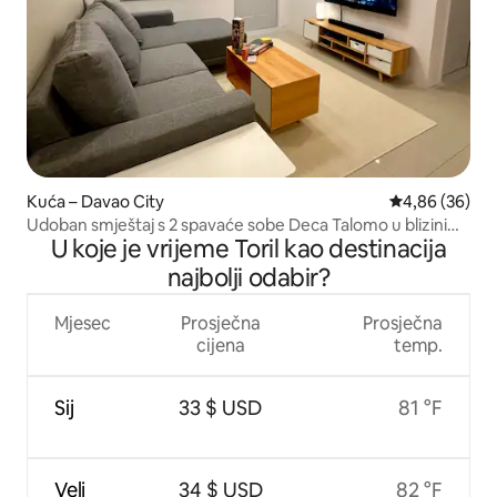
Kuća – Davao City
Prosječna ocje
4,86 (36)
Udoban smještaj s 2 spavaće sobe Deca Talomo u blizini
U koje je vrijeme Toril kao destinacija
Torila i Puan
najbolji odabir?
Mjesec
Prosječna
Prosječna
cijena
temp.
Sij
33 $ USD
81 °F
Velj
34 $ USD
82 °F