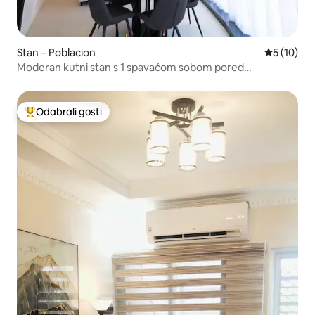
Stan – Poblacion
Prosječna 
5 (10)
Moderan kutni stan s 1 spavaćom sobom pored
trgovačkog centra | centar grada
Odabrali gosti
Među najviše rangiranima s oznakom „Odabrali gosti”