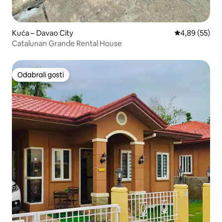
Kuća – Davao City
Prosječna ocje
4,89 (55)
Catalunan Grande Rental House
Odabrali gosti
Odabrali gosti