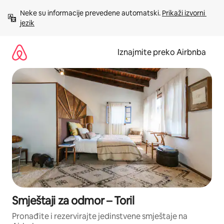
Prijeđi
Neke su informacije prevedene automatski. 
Prikaži izvorni 
na
jezik
sadržaj
Iznajmite preko Airbnba
Smještaji za odmor – Toril
Pronađite i rezervirajte jedinstvene smještaje na