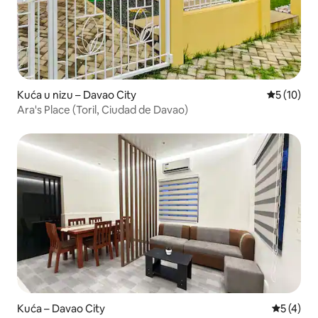
Kuća u nizu – Davao City
Prosječna 
5 (10)
Ara's Place (Toril, Ciudad de Davao)
Kuća – Davao City
Prosječna
5 (4)