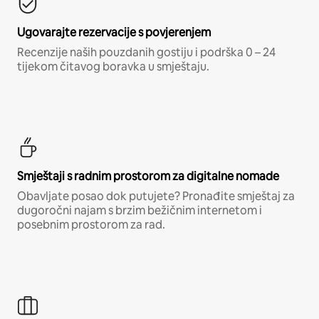
Ugovarajte rezervacije s povjerenjem
Recenzije naših pouzdanih gostiju i podrška 0 – 24
tijekom čitavog boravka u smještaju.
Smještaji s radnim prostorom za digitalne nomade
Obavljate posao dok putujete? Pronađite smještaj za
dugoročni najam s brzim bežičnim internetom i
posebnim prostorom za rad.