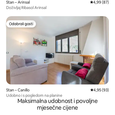
Stan – Arinsal
Prosječna ocje
4,99 (87)
Doživljaj Ribasol Arinsal
Odabrali gosti
Odabrali gosti
Stan – Canillo
Prosječna ocje
4,95 (93)
Udobno i s pogledom na planine
Maksimalna udobnost i povoljne
mjesečne cijene