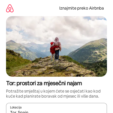
Prijeđi
na
Iznajmite preko Airbnba
sadržaj
Tor: prostori za mjesečni najam
Potražite smještaj u kojem ćete se osjećati kao kod
kuće kad planirate boravak od mjesec ili više dana.
Lokacija
Kada budu dostupni rezultati, moći ćete ih pregledati koristeći