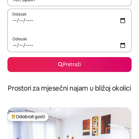
Dolazak
Odlazak
Pretraži
Prostori za mjesečni najam u bližoj okolici
Odabrali gosti
Među najviše rangiranima s oznakom „Odabrali gosti”