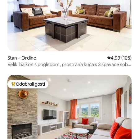
Stan – Ordino
Prosječna ocjen
4,99 (105)
Veliki balkon s pogledom, prostrana kuća s 3 spavaće sobe
u blizini Ordina
Odabrali gosti
Među najviše rangiranima s oznakom „Odabrali gosti”