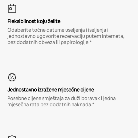
Fleksibilnost koju želite
Odaberite točne datume useljenja i iseljenja i
jednostavno ugovorite rezervaciju putem interneta,
bez dodatnih obveza ili papirologije.*
Jednostavno izražene mjesečne cijene
Posebne cijene smještaja za duži boravak i jedna
mjesečna rata bez dodatnih naknada.*