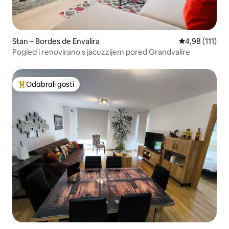
Stan – Bordes de Envalira
Prosječna ocje
4,98 (111)
Pogled i renovirano s jacuzzijem pored Grandvalire
Odabrali gosti
Među najviše rangiranima s oznakom „Odabrali gosti”