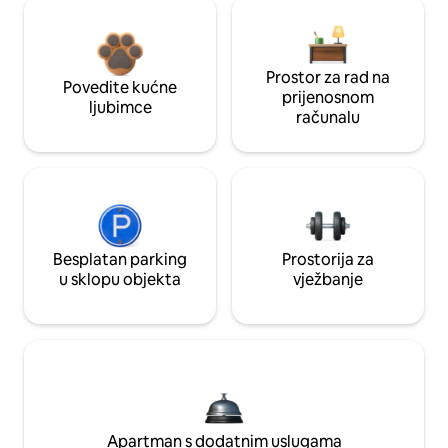
Prostor za rad na
Povedite kućne
prijenosnom
ljubimce
računalu
Besplatan parking
Prostorija za
u sklopu objekta
vježbanje
Apartman s dodatnim uslugama