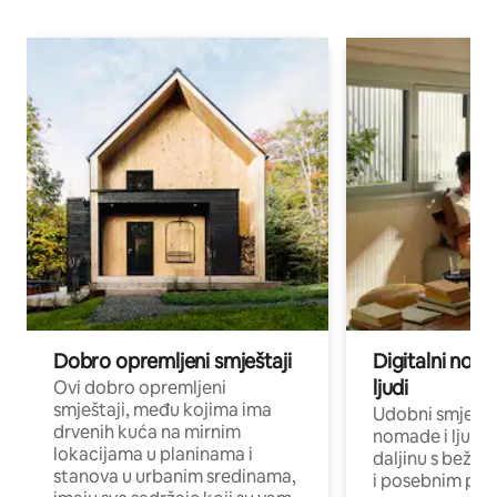
Dobro opremljeni smještaji
Digitalni noma
ljudi
Ovi dobro opremljeni
smještaji, među kojima ima
Udobni smještaj
drvenih kuća na mirnim
nomade i ljude 
lokacijama u planinama i
daljinu s bežič
stanova u urbanim sredinama,
i posebnim pro