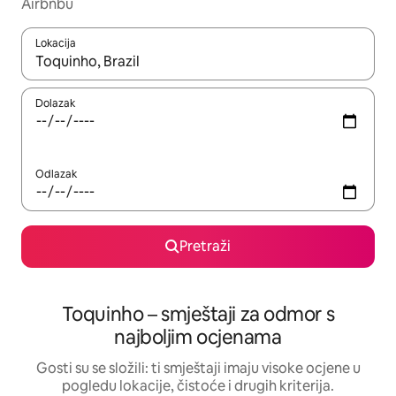
Airbnbu
Lokacija
Kada budu dostupni rezultati, moći ćete ih pregledati koristeći
Dolazak
Odlazak
Pretraži
Toquinho – smještaji za odmor s
najboljim ocjenama
Gosti su se složili: ti smještaji imaju visoke ocjene u
pogledu lokacije, čistoće i drugih kriterija.