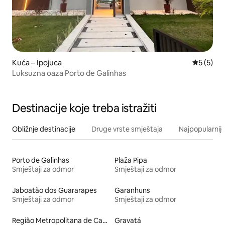
Kuća – Ipojuca
Prosječna
5 (5)
Luksuzna oaza Porto de Galinhas
Destinacije koje treba istražiti
Obližnje destinacije
Druge vrste smještaja
Najpopularnije
Porto de Galinhas
Plaža Pipa
Smještaji za odmor
Smještaji za odmor
Jaboatão dos Guararapes
Garanhuns
Smještaji za odmor
Smještaji za odmor
Região Metropolitana de Campina Grande
Gravatá