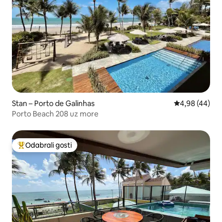
Stan – Porto de Galinhas
Prosječna ocje
4,98 (44)
Porto Beach 208 uz more
Odabrali gosti
Među najviše rangiranima s oznakom „Odabrali gosti”