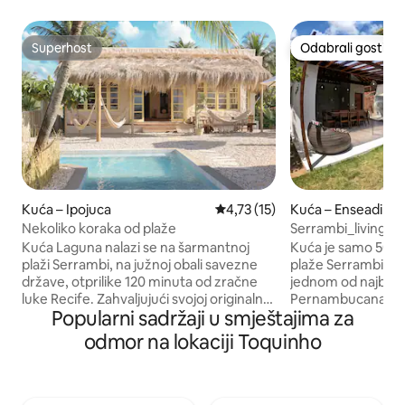
Superhost
Odabrali gosti
Superhost
Odabrali gosti
Kuća – Ipojuca
Prosječna ocjena: 4,73/5, recen
4,73 (15)
Kuća – Enseadinh
Nekoliko koraka od plaže
Serrambi_living - 
Kuća Laguna nalazi se na šarmantnoj
Kuća je samo 50 m
plaži Serrambi, na južnoj obali savezne
plaže Serrambi - P
države, otprilike 120 minuta od zračne
jednom od najboljih
luke Recife. Zahvaljujući svojoj originalnoj
Pernambucana Pot
Popularni sadržaji u smještajima za
arhitekturi iz 1970-ih, kuća je sačuvana u
uređena kuća Imam
rustikalnom i autentičnom stilu, a to je
privatna apartmana
odmor na lokaciji Toquinho
dodatno naglašeno uređenjem koje
privatna kupaonic
sadrži lokalne elemente koji na
2 privatna apartm
elegantan način odražavaju bit kulture.
krevetom 1 privat
Ispred kuće nalazi se otok Sto Aleixo i
kreveta na kat 1 