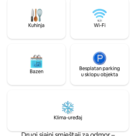
prirodne plimne bare, što stvara
kući 1 kupaonica 
jedinstveno okruženje uokvireno
odmor sve kupaoni
tradicionalnim ribarskim brodovima, a to
kadom Prostor za
pridonosi šarmantnom i slikovitom
churasqueirom i pivova
Kuhinja
Wi-Fi
ambijentu.
Serrambi_Living i z
Besplatan parking
Bazen
u sklopu objekta
Klima-uređaj
Drugi sjajni smještaji za odmor –