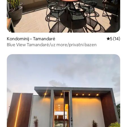
Kondominij – Tamandaré
Prosječna 
5 (14)
Blue View Tamandaré/uz more/privatni bazen