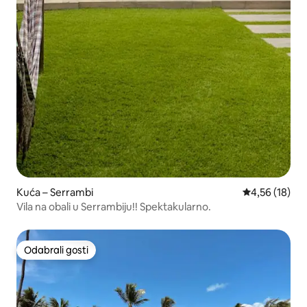
Kuća – Serrambi
Prosječna ocje
4,56 (18)
Vila na obali u Serrambiju!! Spektakularno.
Odabrali gosti
Odabrali gosti