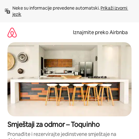
Prijeđi
Neke su informacije prevedene automatski. 
Prikaži izvorni 
na
jezik
sadržaj
Iznajmite preko Airbnba
Smještaji za odmor – Toquinho
Pronađite i rezervirajte jedinstvene smještaje na