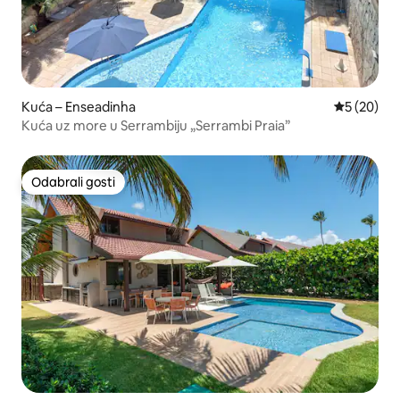
Kuća – Enseadinha
Prosječna o
5 (20)
Kuća uz more u Serrambiju „Serrambi Praia”
Odabrali gosti
Odabrali gosti