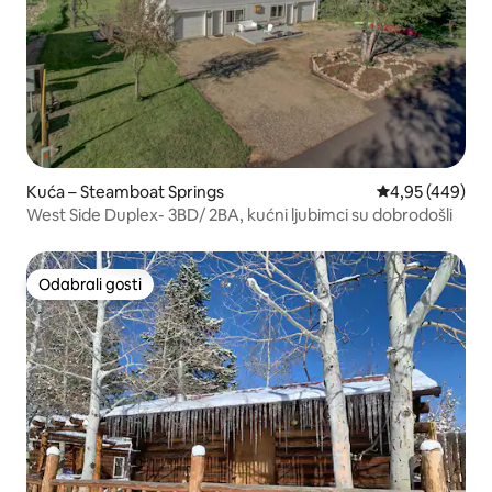
Kuća – Steamboat Springs
Prosječna ocjen
4,95 (449)
West Side Duplex- 3BD/ 2BA, kućni ljubimci su dobrodošli
Odabrali gosti
Odabrali gosti