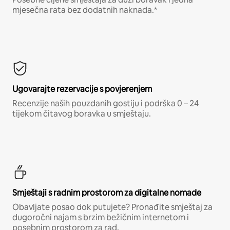
mjesečna rata bez dodatnih naknada.*
Ugovarajte rezervacije s povjerenjem
Recenzije naših pouzdanih gostiju i podrška 0 – 24
tijekom čitavog boravka u smještaju.
Smještaji s radnim prostorom za digitalne nomade
Obavljate posao dok putujete? Pronađite smještaj za
dugoročni najam s brzim bežičnim internetom i
posebnim prostorom za rad.