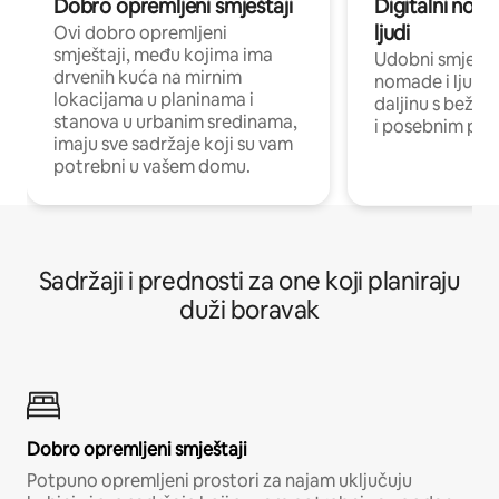
Dobro opremljeni smještaji
Digitalni noma
ljudi
Ovi dobro opremljeni
smještaji, među kojima ima
Udobni smještaj
drvenih kuća na mirnim
nomade i ljude 
lokacijama u planinama i
daljinu s bežič
stanova u urbanim sredinama,
i posebnim pro
imaju sve sadržaje koji su vam
potrebni u vašem domu.
Sadržaji i prednosti za one koji planiraju
duži boravak
Dobro opremljeni smještaji
Potpuno opremljeni prostori za najam uključuju