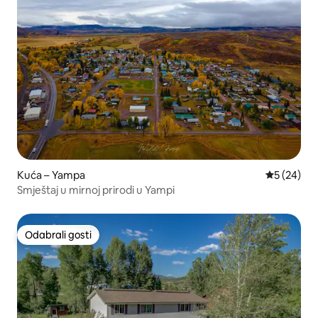
Kuća – Yampa
Prosječna o
5 (24)
Smještaj u mirnoj prirodi u Yampi
Odabrali gosti
Odabrali gosti