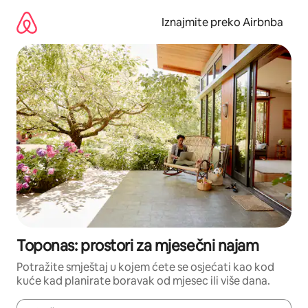
Prijeđi
na
Iznajmite preko Airbnba
sadržaj
Toponas: prostori za mjesečni najam
Potražite smještaj u kojem ćete se osjećati kao kod
kuće kad planirate boravak od mjesec ili više dana.