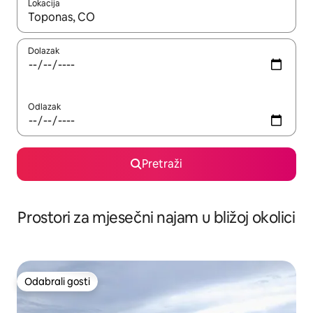
Lokacija
Kada budu dostupni rezultati, moći ćete ih pregledati koristeći
Dolazak
Odlazak
Pretraži
Prostori za mjesečni najam u bližoj okolici
Odabrali gosti
Odabrali gosti