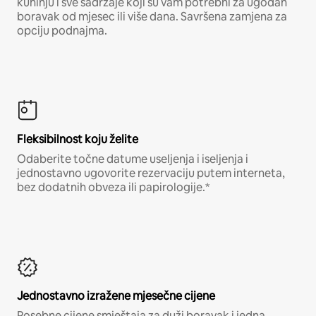
kuhinju i sve sadržaje koji su vam potrebni za ugodan
boravak od mjesec ili više dana. Savršena zamjena za
opciju podnajma.
Fleksibilnost koju želite
Odaberite točne datume useljenja i iseljenja i
jednostavno ugovorite rezervaciju putem interneta,
bez dodatnih obveza ili papirologije.*
Jednostavno izražene mjesečne cijene
Posebne cijene smještaja za duži boravak i jedna