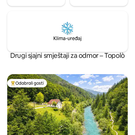
Klima-uređaj
Drugi sjajni smještaji za odmor – Topolò
Odabrali gosti
Među najviše rangiranima s oznakom „Odabrali gosti”