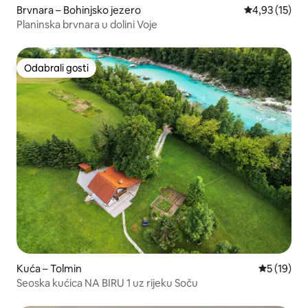
Brvnara – Bohinjsko jezero
Prosječna ocje
4,93 (15)
Planinska brvnara u dolini Voje
Odabrali gosti
Odabrali gosti
Kuća – Tolmin
Prosječna 
5 (19)
Seoska kućica NA BIRU 1 uz rijeku Soču