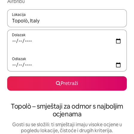
Airbnbu
Lokacija
Kada budu dostupni rezultati, moći ćete ih pregledati koristeći
Dolazak
Odlazak
Pretraži
Topolò – smještaji za odmor s najboljim
ocjenama
Gosti su se složili: ti smještaji imaju visoke ocjene u
pogledu lokacije, čistoće i drugih kriterija.