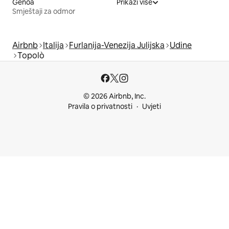
Genoa
Prikaži više
Smještaji za odmor
Airbnb
Italija
Furlanija-Venezija Julijska
Udine
Topolò
© 2026 Airbnb, Inc.
Pravila o privatnosti
Uvjeti