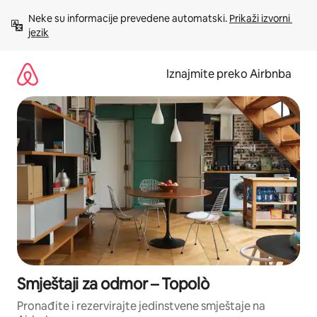
Prijeđi
Neke su informacije prevedene automatski. 
Prikaži izvorni 
na
jezik
sadržaj
Iznajmite preko Airbnba
Smještaji za odmor – Topolò
Pronađite i rezervirajte jedinstvene smještaje na