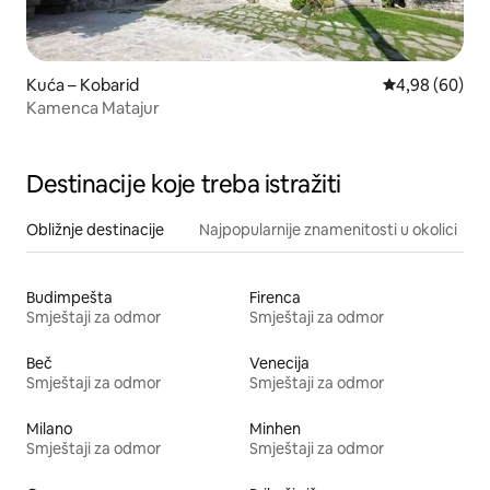
Kuća – Kobarid
Prosječna ocje
4,98 (60)
Kamenca Matajur
Destinacije koje treba istražiti
Obližnje destinacije
Najpopularnije znamenitosti u okolici
Budimpešta
Firenca
Smještaji za odmor
Smještaji za odmor
Beč
Venecija
Smještaji za odmor
Smještaji za odmor
Milano
Minhen
Smještaji za odmor
Smještaji za odmor