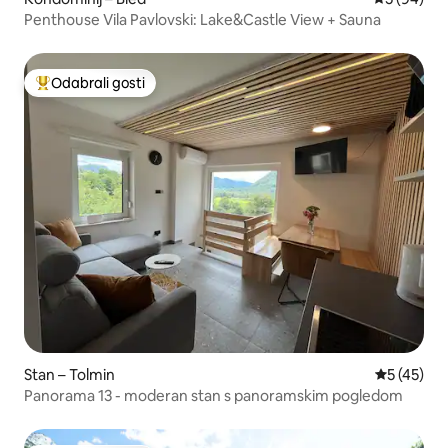
Penthouse Vila Pavlovski: Lake&Castle View + Sauna
Odabrali gosti
Među najviše rangiranima s oznakom „Odabrali gosti”
Stan – Tolmin
Prosječna 
5 (45)
Panorama 13 - moderan stan s panoramskim pogledom