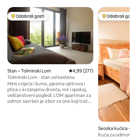
Odabrali gosti
Odabrali gosti
Među najviše rangiranima s oznakom „Odabrali gosti”
Među najviše ran
Stan – Tolminski Lom
Prosječna ocjena: 4,99/5, recenzi
4,99 (277)
Tolminski Lom - stan od kestena
Miris cvijeća i šume, pjesma vjetrova i
ptica u krošnjama drveća, mir i spokoj,
veličanstveni pogledi. LOM apartman za
odmor savršen je izbor za one koji traže
opuštajući odmor ili aktivan odmor na
jednoj od najljepših lokacija u dolini rijeke
Soče. TOLMINSKI LOM smješten je usred
neiskorištene prirode u blizini Most na
Seoska kućica – St
Social, s prekrasnim pogledom na alpske
Kuća za odmor s 
Alpe. Na samom mjestu na kojem je