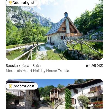
Odabrali gosti
Među najviše rangiranima s oznakom „Odabrali gosti”
Seoska kućica – Soča
Prosječna ocje
4,98 (42)
Mountain Heart Holiday House Trenta
Odabrali gosti
Među najviše rangiranima s oznakom „Odabrali gosti”