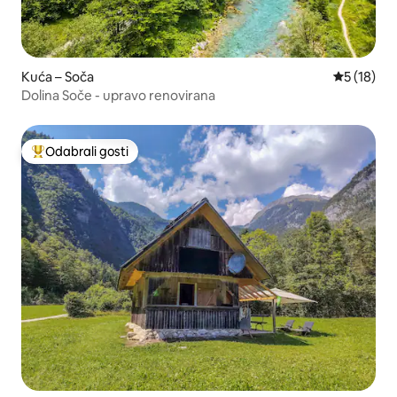
Kuća – Soča
Prosječna 
5 (18)
Dolina Soče - upravo renovirana
Odabrali gosti
Među najviše rangiranima s oznakom „Odabrali gosti”