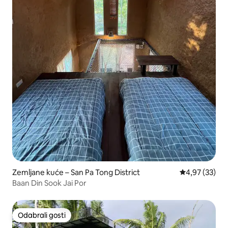
Zemljane kuće – San Pa Tong District
Prosječna ocje
4,97 (33)
Baan Din Sook Jai Por
Odabrali gosti
Odabrali gosti