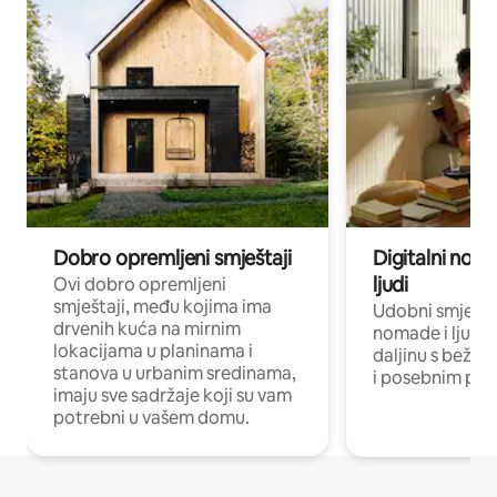
Dobro opremljeni smještaji
Digitalni noma
ljudi
Ovi dobro opremljeni
smještaji, među kojima ima
Udobni smještaj
drvenih kuća na mirnim
nomade i ljude 
lokacijama u planinama i
daljinu s bežič
stanova u urbanim sredinama,
i posebnim pro
imaju sve sadržaje koji su vam
potrebni u vašem domu.