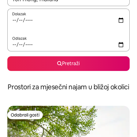
Dolazak
Odlazak
Pretraži
Prostori za mjesečni najam u bližoj okolici
Odabrali gosti
Odabrali gosti