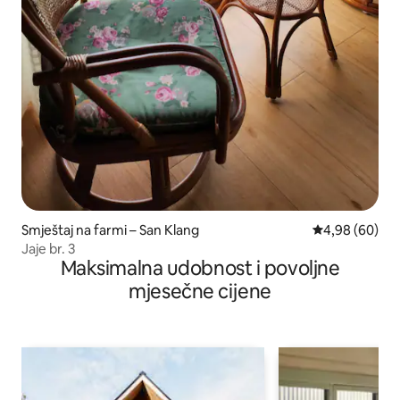
Smještaj na farmi – San Klang
Prosječna ocje
4,98 (60)
Jaje br. 3
Maksimalna udobnost i povoljne
mjesečne cijene