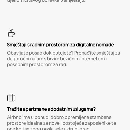
tijekom čitavog boravka u smještaju.
Smještaji s radnim prostorom za digitalne nomade
Obavljate posao dok putujete? Pronađite smještaj za
dugoročni najam s brzim bežičnim internetom i
posebnim prostorom za rad.
Tražite apartmane s dodatnim uslugama?
Airbnb ima u ponudi dobro opremljene stambene
prostore idealne za nove i postojeće zaposlenike te
one koji se zbog posla sele u drugi grad.