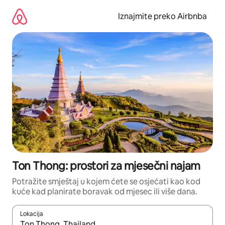
Prijeđi
na
Iznajmite preko Airbnba
sadržaj
Ton Thong: prostori za mjesečni najam
Potražite smještaj u kojem ćete se osjećati kao kod
kuće kad planirate boravak od mjesec ili više dana.
Lokacija
Kada budu dostupni rezultati, moći ćete ih pregledati koristeći