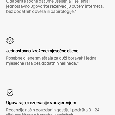
Odaberite točne datume useljenja i iseljenja i
jednostavno ugovorite rezervaciju putem interneta,
bez dodatnih obveza ili papirologije.*
Jednostavno izražene mjesečne cijene
Posebne cijene smještaja za duži boravak i jedna
mjesečna rata bez dodatnih naknada.*
Ugovarajte rezervacije s povjerenjem
Recenzije naših pouzdanih gostiju i podrška 0 – 24