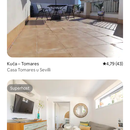
Kuća – Tomares
Prosječna ocje
4,79 (43)
Casa Tomares u Sevilli
Superhost
Superhost