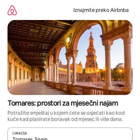
Prijeđi
na
Iznajmite preko Airbnba
sadržaj
Tomares: prostori za mjesečni najam
Potražite smještaj u kojem ćete se osjećati kao kod
kuće kad planirate boravak od mjesec ili više dana.
Lokacija
Kada budu dostupni rezultati, moći ćete ih pregledati koristeći