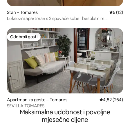
Stan – Tomares
Prosječna 
5 (12)
Luksuzni apartman s 2 spavaće sobe i besplatnim
parkingom.
Odabrali gosti
Odabrali gosti
Apartman za goste – Tomares
Prosječna ocjen
4,82 (264)
SEVILLA TOMARES
Maksimalna udobnost i povoljne
mjesečne cijene