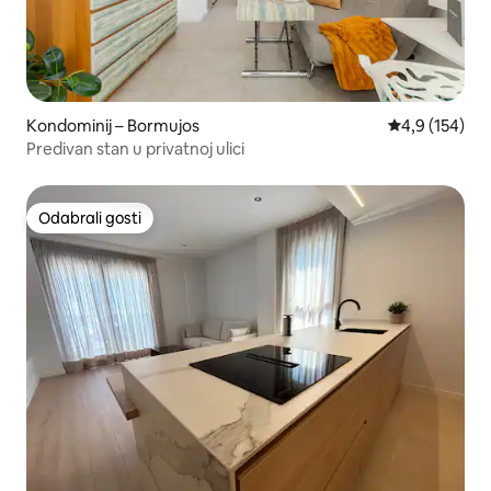
Kondominij – Bormujos
Prosječna ocje
4,9 (154)
Predivan stan u privatnoj ulici
Odabrali gosti
Odabrali gosti