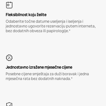
Fleksibilnost koju želite
Odaberite točne datume useljenja i iseljenja i
jednostavno ugovorite rezervaciju putem interneta,
bez dodatnih obveza ili papirologije.*
Jednostavno izražene mjesečne cijene
Posebne cijene smještaja za duži boravak i jedna
mjesečna rata bez dodatnih naknada.*