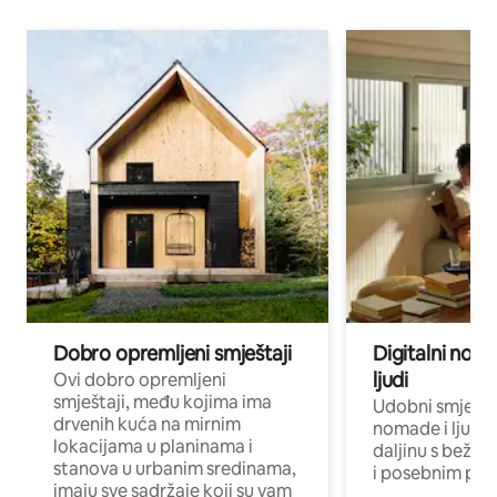
Dobro opremljeni smještaji
Digitalni noma
ljudi
Ovi dobro opremljeni
smještaji, među kojima ima
Udobni smještaj
drvenih kuća na mirnim
nomade i ljude 
lokacijama u planinama i
daljinu s bežič
stanova u urbanim sredinama,
i posebnim pro
imaju sve sadržaje koji su vam