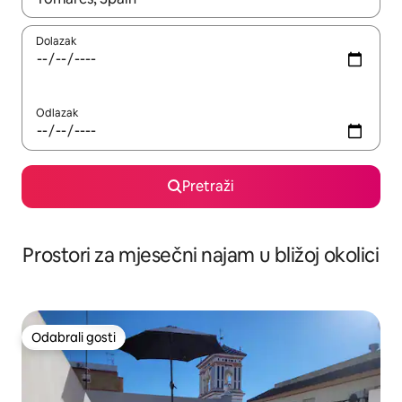
Dolazak
Odlazak
Pretraži
Prostori za mjesečni najam u bližoj okolici
Odabrali gosti
Odabrali gosti