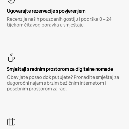
Ugovarajte rezervacije s povjerenjem
Recenzije naših pouzdanih gostiju i podrška 0 – 24
tijekom čitavog boravka u smještaju.
Smještaji s radnim prostorom za digitalne nomade
Obavljate posao dok putujete? Pronađite smještaj za
dugoročni najam s brzim bežičnim internetom i
posebnim prostorom za rad.