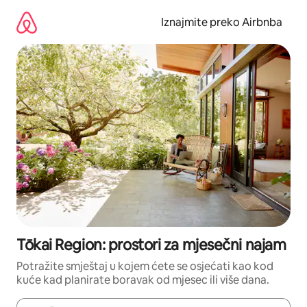
Prijeđi
na
Iznajmite preko Airbnba
sadržaj
Tōkai Region: prostori za mjesečni najam
Potražite smještaj u kojem ćete se osjećati kao kod
kuće kad planirate boravak od mjesec ili više dana.