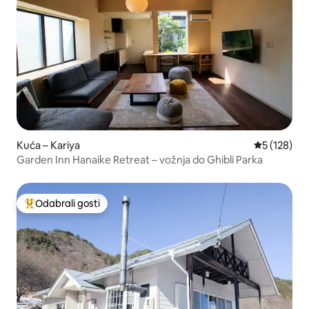
Kuća – Kariya
Prosječna oc
5 (128)
Garden Inn Hanaike Retreat – vožnja do Ghibli Parka
Odabrali gosti
Među najviše rangiranima s oznakom „Odabrali gosti”