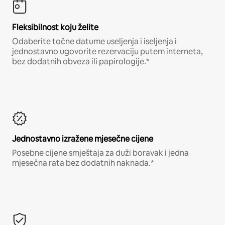
Fleksibilnost koju želite
Odaberite točne datume useljenja i iseljenja i
jednostavno ugovorite rezervaciju putem interneta,
bez dodatnih obveza ili papirologije.*
Jednostavno izražene mjesečne cijene
Posebne cijene smještaja za duži boravak i jedna
mjesečna rata bez dodatnih naknada.*