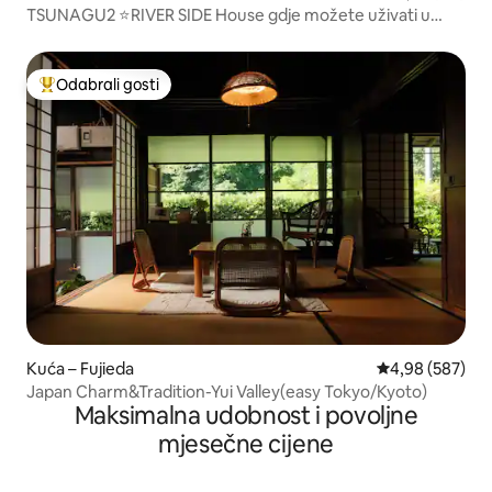
TSUNAGU2 ⭐️RIVER SIDE House gdje možete uživati u
prirodi⭐️
Odabrali gosti
Među najviše rangiranima s oznakom „Odabrali gosti”
Kuća – Fujieda
Prosječna ocjen
4,98 (587)
Japan Charm&Tradition-Yui Valley(easy Tokyo/Kyoto)
Maksimalna udobnost i povoljne
mjesečne cijene