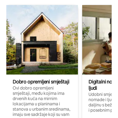
Dobro opremljeni smještaji
Digitalni noma
ljudi
Ovi dobro opremljeni
smještaji, među kojima ima
Udobni smještaj
drvenih kuća na mirnim
nomade i ljude 
lokacijama u planinama i
daljinu s bežič
stanova u urbanim sredinama,
i posebnim pro
imaju sve sadržaje koji su vam