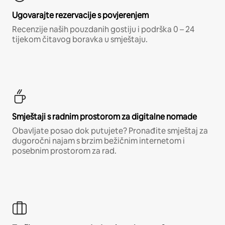
Ugovarajte rezervacije s povjerenjem
Recenzije naših pouzdanih gostiju i podrška 0 – 24
tijekom čitavog boravka u smještaju.
Smještaji s radnim prostorom za digitalne nomade
Obavljate posao dok putujete? Pronađite smještaj za
dugoročni najam s brzim bežičnim internetom i
posebnim prostorom za rad.