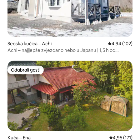
Seoska kućica – Achi
Prosječna ocjen
4,94 (102)
Achi – najljepše zvjezdano nebo u Japanu | 1,5 h od
Nagoye
Odabrali gosti
Odabrali gosti
Kuća – Ena
Prosječna ocje
4,95 (171)