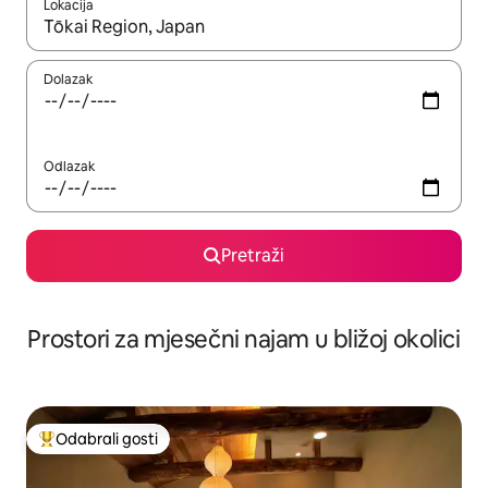
Lokacija
Kada budu dostupni rezultati, moći ćete ih pregledati koristeći
Dolazak
Odlazak
Pretraži
Prostori za mjesečni najam u bližoj okolici
Odabrali gosti
Među najviše rangiranima s oznakom „Odabrali gosti”