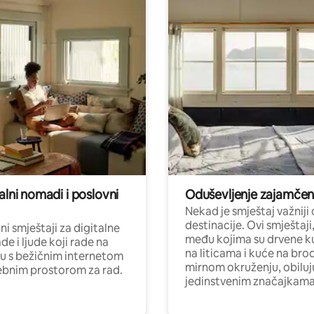
alni nomadi i poslovni
Oduševljenje zajamče
Nekad je smještaj važniji
destinacije. Ovi smještaji
i smještaji za digitalne
među kojima su drvene k
e i ljude koji rade na
na liticama i kuće na bro
nu s bežičnim internetom
mirnom okruženju, obiluj
ebnim prostorom za rad.
jedinstvenim značajkama