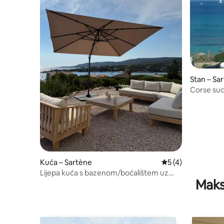
Stan – Sa
Corse sud
Kuća – Sartène
Prosječna ocjena: 
5 (4)
Lijepa kuća s bazenom/boćalištem uz
Maks
more