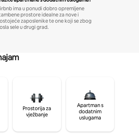
irbnb ima u ponudi dobro opremljene
tambene prostore idealne za nove i
ostojeće zaposlenike te one koji se zbog
osla sele u drugi grad.
 najam
Apartman s
Prostorija za
dodatnim
vježbanje
uslugama