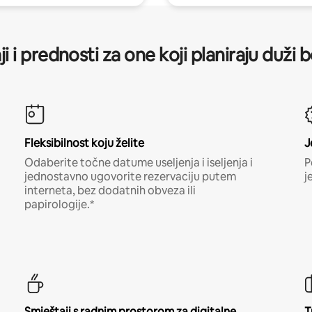
ji i prednosti za one koji planiraju duži 
Fleksibilnost koju želite
J
Odaberite točne datume useljenja i iseljenja i
P
jednostavno ugovorite rezervaciju putem
j
interneta, bez dodatnih obveza ili
papirologije.*
Smještaji s radnim prostorom za digitalne
T