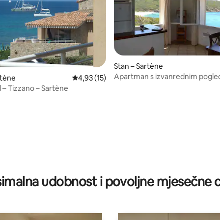
Stan – Sartène
Apartman s izvanrednim pogl
rtène
Prosječna ocjena: 4,93/5, recenzija: 15
4,93 (15)
90 m2
 – Tizzano – Sartène
5/5, recenzija: 4
imalna udobnost i povoljne mjesečne c