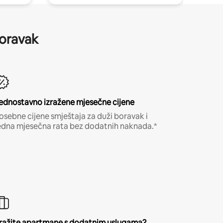
boravak
ednostavno izražene mjesečne cijene
osebne cijene smještaja za duži boravak i
edna mjesečna rata bez dodatnih naknada.*
ražite apartmane s dodatnim uslugama?