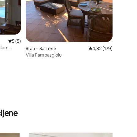
Prosječna ocjena: 5/5, recenzija: 5
5 (5)
edom
Stan – Sartène
Prosječna ocjena: 4,82/
4,82 (179)
Villa Pampasgiolu
ijene