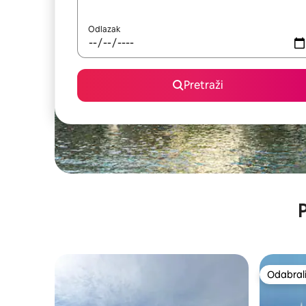
Odlazak
Pretraži
P
Odabrali
Odabrali