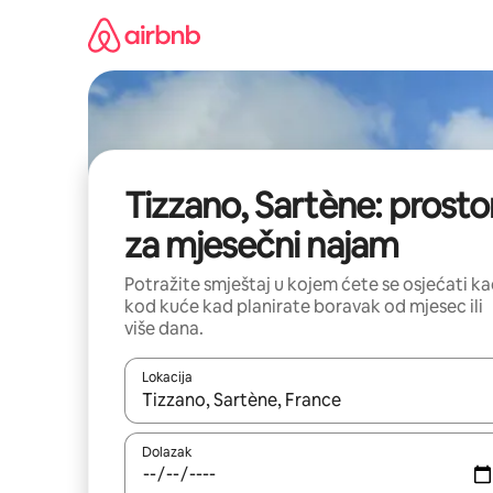
Prijeđi
na
sadržaj
Tizzano, Sartène: prostor
za mjesečni najam
Potražite smještaj u kojem ćete se osjećati k
kod kuće kad planirate boravak od mjesec ili
više dana.
Lokacija
Kada budu dostupni rezultati, moći ćete ih pregle
Dolazak