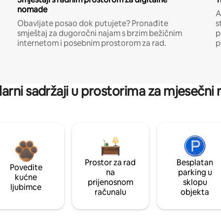
nomade
A
Obavljate posao dok putujete? Pronađite
s
smještaj za dugoročni najam s brzim bežičnim
p
internetom i posebnim prostorom za rad.
p
arni sadržaji u prostorima za mjesečni
Prostor za rad
Besplatan
Povedite
na
parking u
kućne
prijenosnom
sklopu
ljubimce
računalu
objekta