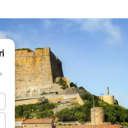
i
ao
dati koristeći se strelicama prema gore i prema dolje, kao i dodirom i