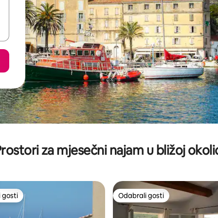
rostori za mjesečni najam u bližoj okoli
 gosti
Odabrali gosti
 gosti
Odabrali gosti