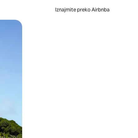
Iznajmite preko Airbnba
li prelaskom prstom po zaslonu.