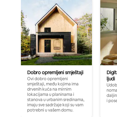
Dobro opremljeni smještaji
Digit
ljudi
Ovi dobro opremljeni
smještaji, među kojima ima
Udobn
drvenih kuća na mirnim
nomad
lokacijama u planinama i
dalji
stanova u urbanim sredinama,
i pos
imaju sve sadržaje koji su vam
potrebni u vašem domu.