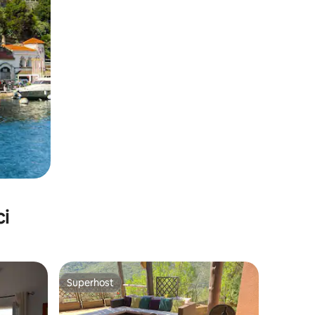
ci
Superhost
Superhost