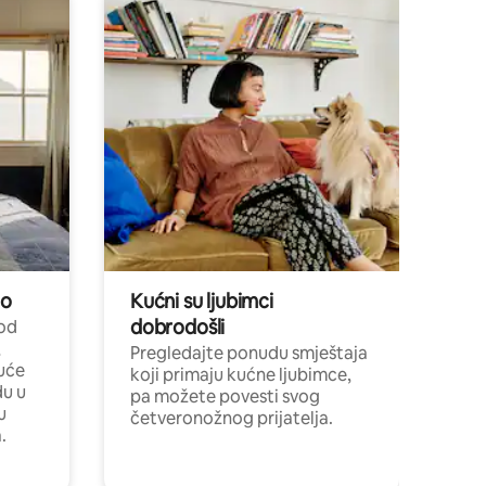
no
Kućni su ljubimci
dobrodošli
 od
,
Pregledajte ponudu smještaja
uće
koji primaju kućne ljubimce,
du u
pa možete povesti svog
u
četveronožnog prijatelja.
.