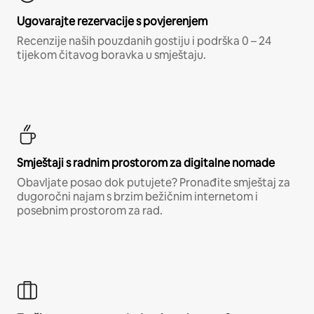
Ugovarajte rezervacije s povjerenjem
Recenzije naših pouzdanih gostiju i podrška 0 – 24
tijekom čitavog boravka u smještaju.
Smještaji s radnim prostorom za digitalne nomade
Obavljate posao dok putujete? Pronađite smještaj za
dugoročni najam s brzim bežičnim internetom i
posebnim prostorom za rad.