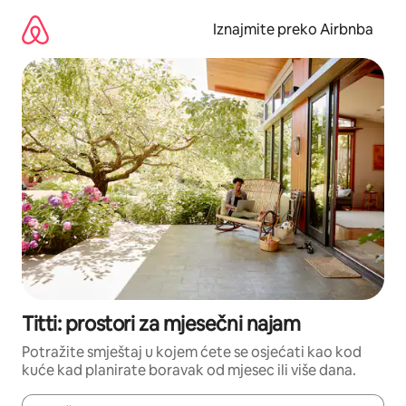
Prijeđi
na
Iznajmite preko Airbnba
sadržaj
Titti: prostori za mjesečni najam
Potražite smještaj u kojem ćete se osjećati kao kod
kuće kad planirate boravak od mjesec ili više dana.