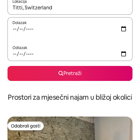
Lokacija
Kada budu dostupni rezultati, moći ćete ih pregledati koristeći
Dolazak
Odlazak
Pretraži
Prostori za mjesečni najam u bližoj okolici
Odabrali gosti
Odabrali gosti