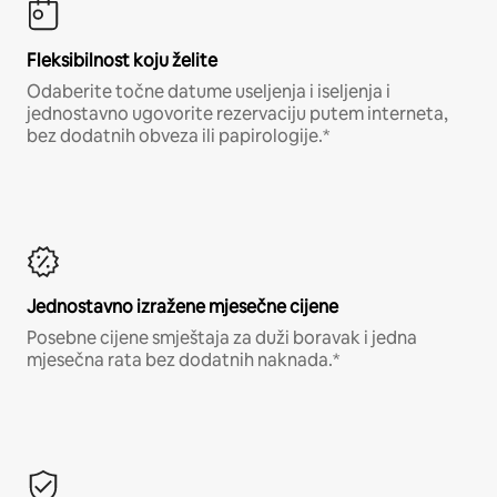
Fleksibilnost koju želite
Odaberite točne datume useljenja i iseljenja i
jednostavno ugovorite rezervaciju putem interneta,
bez dodatnih obveza ili papirologije.*
Jednostavno izražene mjesečne cijene
Posebne cijene smještaja za duži boravak i jedna
mjesečna rata bez dodatnih naknada.*