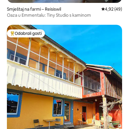
Smještaj na farmi – Reisiswil
Prosječna ocje
4,92 (49)
Oaza u Emmentalu: Tiny Studio s kaminom
Odabrali gosti
Među najviše rangiranima s oznakom „Odabrali gosti”