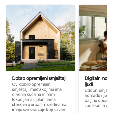
Dobro opremljeni smještaji
Digitalni noma
ljudi
Ovi dobro opremljeni
smještaji, među kojima ima
Udobni smještaj
drvenih kuća na mirnim
nomade i ljude 
lokacijama u planinama i
daljinu s bežič
stanova u urbanim sredinama,
i posebnim pro
imaju sve sadržaje koji su vam