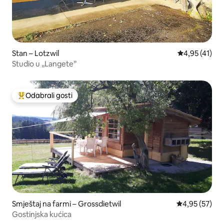
Stan – Lotzwil
Prosječna ocj
4,95 (41)
Studio u „Langete”
Odabrali gosti
Među najviše rangiranima s oznakom „Odabrali gosti”
Smještaj na farmi – Grossdietwil
Prosječna ocje
4,95 (57)
Gostinjska kućica