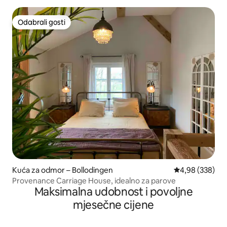
Odabrali gosti
Odabrali gosti
Kuća za odmor – Bollodingen
Prosječna ocjen
4,98 (338)
Provenance Carriage House, idealno za parove
Maksimalna udobnost i povoljne
mjesečne cijene