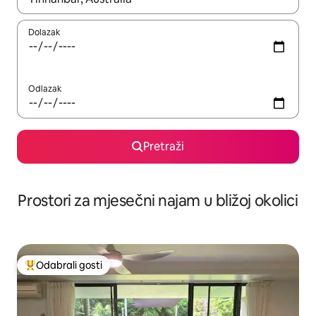
Dolazak
Odlazak
Pretraži
Prostori za mjesečni najam u bližoj okolici
Odabrali gosti
Među najviše rangiranima s oznakom „Odabrali gosti”