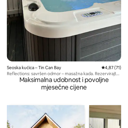
Seoska kućica – Tin Can Bay
Prosječna ocje
4,87 (71)
Reflections: savršen odmor – masažna kada. Rezervirajte
Maksimalna udobnost i povoljne
odmah
mjesečne cijene