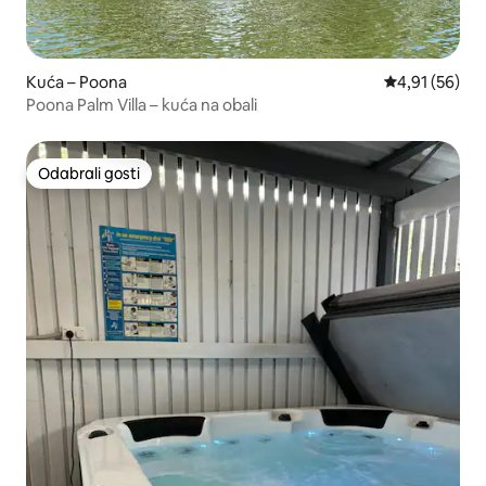
Kuća – Poona
Prosječna ocje
4,91 (56)
Poona Palm Villa – kuća na obali
Odabrali gosti
Odabrali gosti