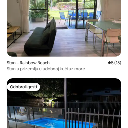
Stan – Rainbow Beach
Prosječna 
5 (15)
Stan u prizemlju u udobnoj kući uz more
Odabrali gosti
Odabrali gosti