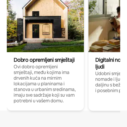
Dobro opremljeni smještaji
Digitalni noma
ljudi
Ovi dobro opremljeni
smještaji, među kojima ima
Udobni smještaj
drvenih kuća na mirnim
nomade i ljude 
lokacijama u planinama i
daljinu s bežič
stanova u urbanim sredinama,
i posebnim pro
imaju sve sadržaje koji su vam
potrebni u vašem domu.