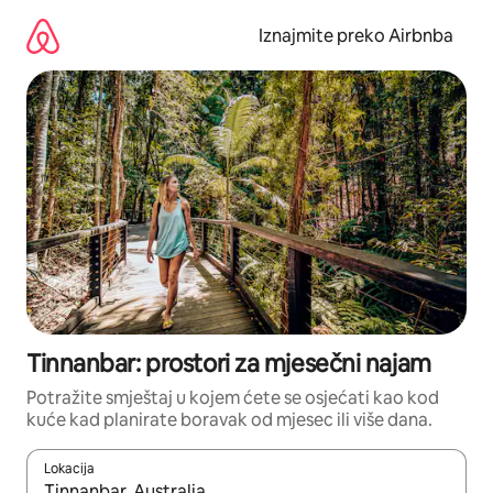
Prijeđi
na
Iznajmite preko Airbnba
sadržaj
Tinnanbar: prostori za mjesečni najam
Potražite smještaj u kojem ćete se osjećati kao kod
kuće kad planirate boravak od mjesec ili više dana.
Lokacija
Kada budu dostupni rezultati, moći ćete ih pregledati koristeći