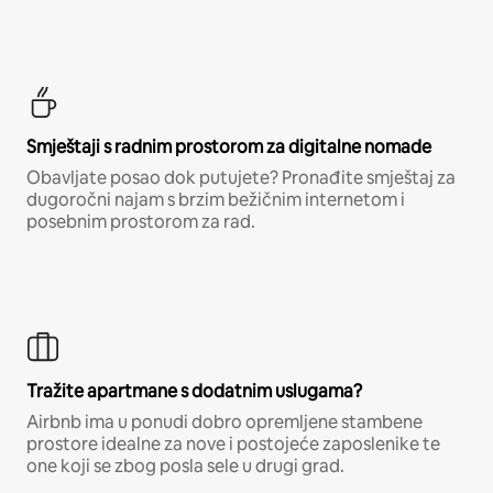
Smještaji s radnim prostorom za digitalne nomade
Obavljate posao dok putujete? Pronađite smještaj za
dugoročni najam s brzim bežičnim internetom i
posebnim prostorom za rad.
Tražite apartmane s dodatnim uslugama?
Airbnb ima u ponudi dobro opremljene stambene
prostore idealne za nove i postojeće zaposlenike te
one koji se zbog posla sele u drugi grad.