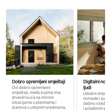
Dobro opremljeni smještaji
Digitalni noma
ljudi
Ovi dobro opremljeni
smještaji, među kojima ima
Udobni smještaj
drvenih kuća na mirnim
nomade i ljude 
lokacijama u planinama i
daljinu s bežič
stanova u urbanim sredinama,
i posebnim pro