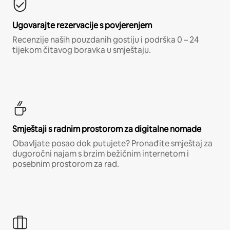
Ugovarajte rezervacije s povjerenjem
Recenzije naših pouzdanih gostiju i podrška 0 – 24
tijekom čitavog boravka u smještaju.
Smještaji s radnim prostorom za digitalne nomade
Obavljate posao dok putujete? Pronađite smještaj za
dugoročni najam s brzim bežičnim internetom i
posebnim prostorom za rad.