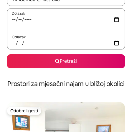
Dolazak
Odlazak
Pretraži
Prostori za mjesečni najam u bližoj okolici
Odabrali gosti
Odabrali gosti