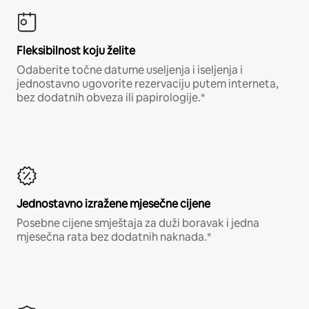
Fleksibilnost koju želite
Odaberite točne datume useljenja i iseljenja i
jednostavno ugovorite rezervaciju putem interneta,
bez dodatnih obveza ili papirologije.*
Jednostavno izražene mjesečne cijene
Posebne cijene smještaja za duži boravak i jedna
mjesečna rata bez dodatnih naknada.*