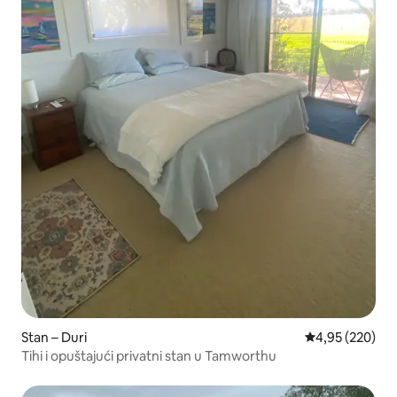
Stan – Duri
Prosječna ocjen
4,95 (220)
Tihi i opuštajući privatni stan u Tamworthu