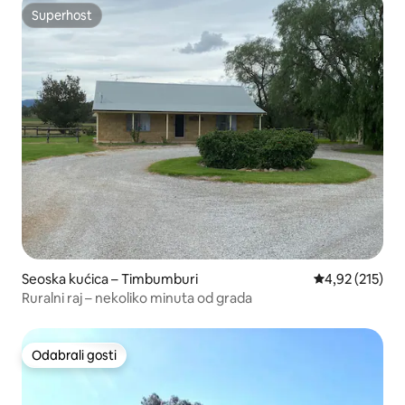
Superhost
Superhost
Seoska kućica – Timbumburi
Prosječna ocjen
4,92 (215)
Ruralni raj – nekoliko minuta od grada
Odabrali gosti
Odabrali gosti