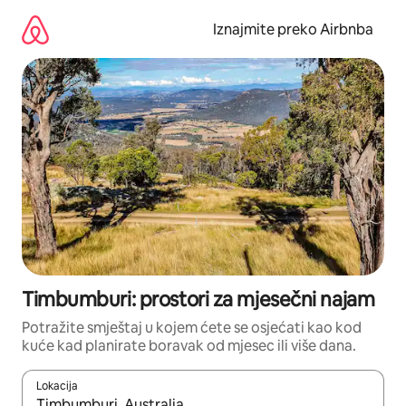
Prijeđi
na
Iznajmite preko Airbnba
sadržaj
Timbumburi: prostori za mjesečni najam
Potražite smještaj u kojem ćete se osjećati kao kod
kuće kad planirate boravak od mjesec ili više dana.
Lokacija
Kada budu dostupni rezultati, moći ćete ih pregledati koristeći