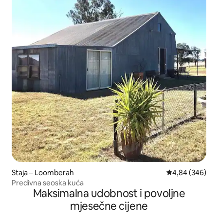
Staja – Loomberah
Prosječna ocjen
4,84 (346)
Predivna seoska kuća
Maksimalna udobnost i povoljne
mjesečne cijene