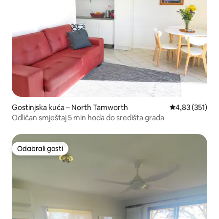
Gostinjska kuća – North Tamworth
Prosječna ocjen
4,83 (351)
Odličan smještaj 5 min hoda do središta grada
Odabrali gosti
Odabrali gosti