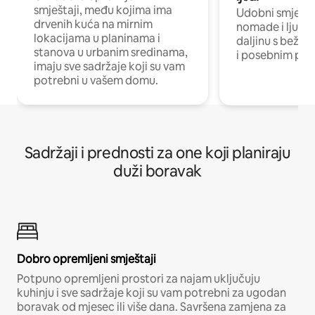
smještaji, među kojima ima
Udobni smještaj
drvenih kuća na mirnim
nomade i ljude 
lokacijama u planinama i
daljinu s bežič
stanova u urbanim sredinama,
i posebnim pro
imaju sve sadržaje koji su vam
potrebni u vašem domu.
Sadržaji i prednosti za one koji planiraju
duži boravak
Dobro opremljeni smještaji
Potpuno opremljeni prostori za najam uključuju
kuhinju i sve sadržaje koji su vam potrebni za ugodan
boravak od mjesec ili više dana. Savršena zamjena za