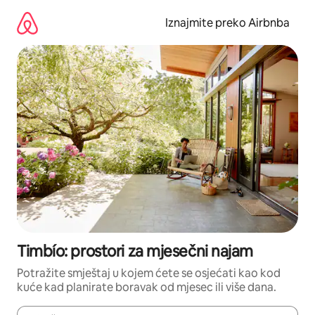
Prijeđi
na
Iznajmite preko Airbnba
sadržaj
Timbío: prostori za mjesečni najam
Potražite smještaj u kojem ćete se osjećati kao kod
kuće kad planirate boravak od mjesec ili više dana.