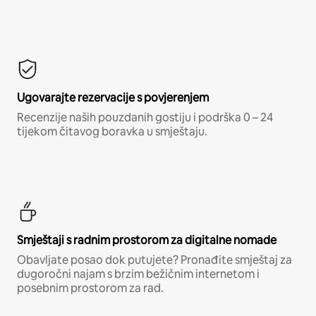
Ugovarajte rezervacije s povjerenjem
Recenzije naših pouzdanih gostiju i podrška 0 – 24
tijekom čitavog boravka u smještaju.
Smještaji s radnim prostorom za digitalne nomade
Obavljate posao dok putujete? Pronađite smještaj za
dugoročni najam s brzim bežičnim internetom i
posebnim prostorom za rad.