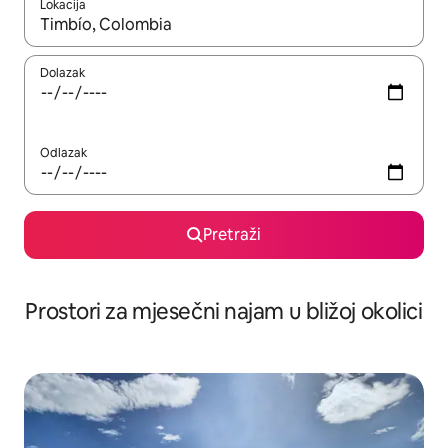
Lokacija
Kada budu dostupni rezultati, moći ćete ih pregledati koristeći
Dolazak
Odlazak
Pretraži
Prostori za mjesečni najam u bližoj okolici