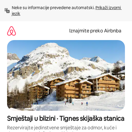
Prijeđi
Neke su informacije prevedene automatski. 
Prikaži izvorni 
na
jezik
sadržaj
Iznajmite preko Airbnba
Smještaji u blizini · Tignes skijaška stanica
Rezervirajte jedinstvene smještaje za odmor, kuće i