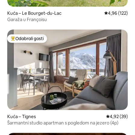
Kuća – Le Bourget-du-Lac
Prosječna ocjen
4,96 (122)
Garaža u Françoisu
Odabrali gosti
Među najviše rangiranima s oznakom „Odabrali gosti”
Kuća – Tignes
Prosječna ocje
4,92 (39)
Šarmantni studio apartman s pogledom na jezero (4p)