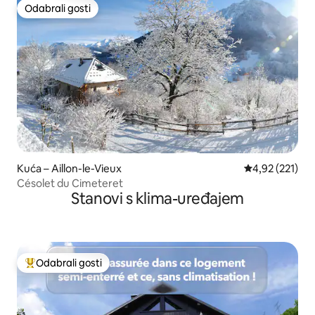
Odabrali gosti
Odabrali gosti
Kuća – Aillon-le-Vieux
Prosječna ocjen
4,92 (221)
Césolet du Cimeteret
Stanovi s klima-uređajem
Odabrali gosti
Među najviše rangiranima s oznakom „Odabrali gosti”