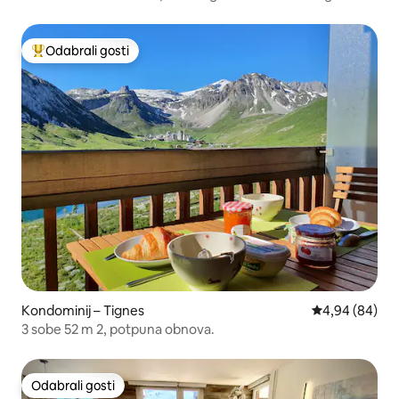
Odabrali gosti
Među najviše rangiranima s oznakom „Odabrali gosti”
Kondominij – Tignes
Prosječna ocje
4,94 (84)
3 sobe 52 m 2, potpuna obnova.
Odabrali gosti
Odabrali gosti