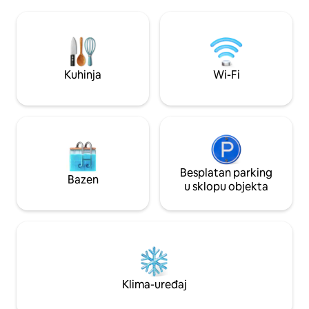
vožnju biciklom, ho
neposrednoj blizini. Wi-Fi, tri velika
skijaško trčanje u
povezana televizora, 200 kanala.
skijališta i termal
Potpuno renoviran krajem 2020.
doći automobilom z
Kuhinja
Wi-Fi
Besplatan parking
Bazen
u sklopu objekta
Klima-uređaj