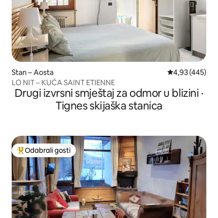
Stan – Aosta
Prosječna ocjen
4,93 (445)
LO NIT – KUĆA SAINT ETIENNE
Drugi izvrsni smještaj za odmor u blizini ·
Tignes skijaška stanica
Odabrali gosti
Među najviše rangiranima s oznakom „Odabrali gosti”