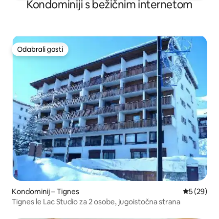
Kondominiji s bežičnim internetom
Odabrali gosti
Odabrali gosti
Kondominij – Tignes
Prosječna o
5 (29)
Tignes le Lac Studio za 2 osobe, jugoistočna strana