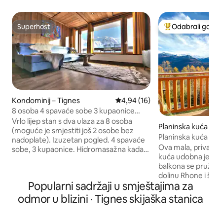
Superhost
Odabrali gosti
Superhost
Među najviše ran
Kondominij – Tignes
Prosječna ocjena: 4,94/5, recen
4,94 (16)
8 osoba 4 spavaće sobe 3 kupaonice
skijanje Tignes LE LAC
Vrlo lijep stan s dva ulaza za 8 osoba
Planinska kuća – R
(moguće je smjestiti još 2 osobe bez
Planinska kuća Bell
nadoplate). Izuzetan pogled. 4 spavaće
švicarskim Alpam
Ova mala, privatna
sobe, 3 kupaonice. Hidromasažna kada,
kuća udobna je za j
infracrvena sauna i hammam tuš. 6. kat,
balkona se pruža 
dizalo, u Bec Rougeu. Iz zgrade izađite
dolinu Rhone i švic
na skijašku stazu za početnike sa skijama
Popularni sadržaji u smještajima za
Idealno za ljubitelje
na nogama. Izravan pristuporničkoj žičari
jednostavno žele o
Palafour / žičari Tovière (Val d'Isère i
odmor u blizini · Tignes skijaška stanica
švicarski planinski zrak. Plani
Tignes), otvoren za pješake i brdske
polazi na planinske 
bicikle ljeti. Trgovine i škola ESF u