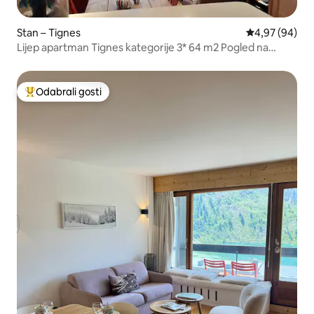
Stan – Tignes
Prosječna ocje
4,97 (94)
Lijep apartman Tignes kategorije 3* 64 m2 Pogled na
planine
Odabrali gosti
Među najviše rangiranima s oznakom „Odabrali gosti”