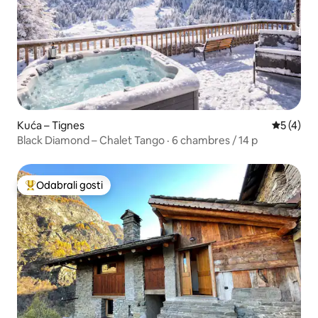
Kuća – Tignes
Prosječna
5 (4)
Black Diamond – Chalet Tango · 6 chambres / 14 p
Odabrali gosti
Među najviše rangiranima s oznakom „Odabrali gosti”