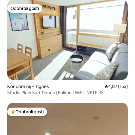
Odabrali gosti
Odabrali gosti
Kondominij – Tignes
Prosječna ocjen
4,87 (153)
Studio Plein Sud Tignes | Balkon | WiFi | NETFLIX
Odabrali gosti
Među najviše rangiranima s oznakom „Odabrali gosti”