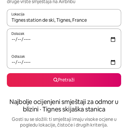
druge vrste smještaja na Airbnbu
Lokacija
Kada budu dostupni rezultati, moći ćete ih pregledati koristeći
Dolazak
Odlazak
Pretraži
Najbolje ocijenjeni smještaji za odmor u
blizini · Tignes skijaška stanica
Gosti su se složili: ti smještaji imaju visoke ocjene u
pogledu lokacije, čistoće i drugih kriterija.