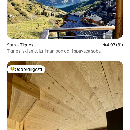
Stan – Tignes
Prosječna ocje
4,97 (31)
Tignes, skijanje, izniman pogled, 1 spavaća soba
Odabrali gosti
Među najviše rangiranima s oznakom „Odabrali gosti”