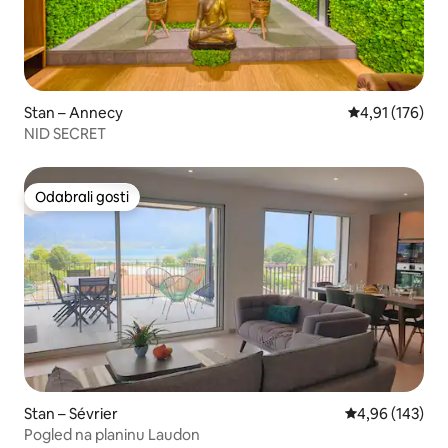
Stan – Annecy
Prosječna ocjen
4,91 (176)
NID SECRET
Odabrali gosti
Odabrali gosti
Stan – Sévrier
Prosječna ocjen
4,96 (143)
Pogled na planinu Laudon