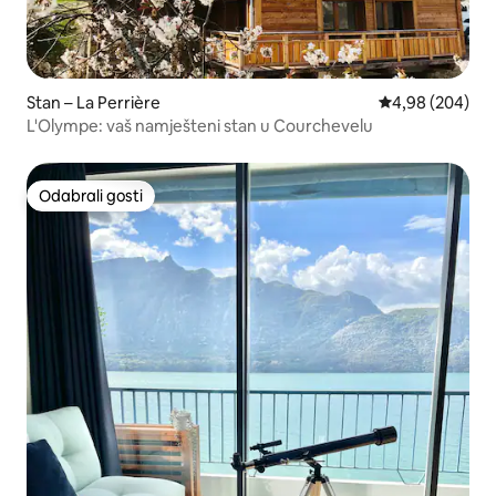
Stan – La Perrière
Prosječna ocjen
4,98 (204)
L'Olympe: vaš namješteni stan u Courchevelu
Odabrali gosti
Odabrali gosti