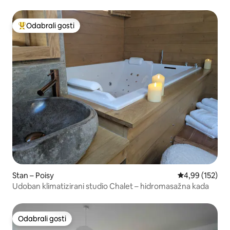
Odabrali gosti
Među najviše rangiranima s oznakom „Odabrali gosti”
Stan – Poisy
Prosječna ocjen
4,99 (152)
Udoban klimatizirani studio Chalet – hidromasažna kada
Odabrali gosti
Odabrali gosti