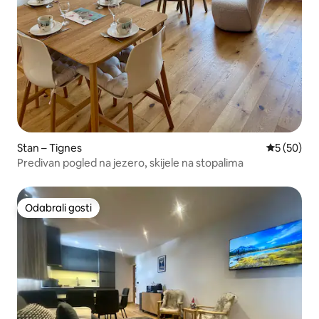
Stan – Tignes
Prosječna o
5 (50)
Predivan pogled na jezero, skijele na stopalima
Odabrali gosti
Odabrali gosti