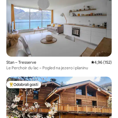
Stan – Tresserve
Prosječna ocjen
4,96 (152)
Le Perchoir du lac ~ Pogled na jezero i planinu
Odabrali gosti
Među najviše rangiranima s oznakom „Odabrali gosti”