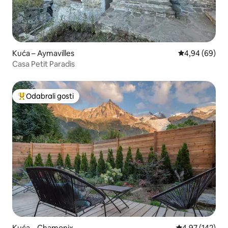
Kuća – Aymavilles
Prosječna ocje
4,94 (69)
Casa Petit Paradis
Odabrali gosti
Među najviše rangiranima s oznakom „Odabrali gosti”
Kuća – Chamonix
Prosječna ocjen
4,97 (142)