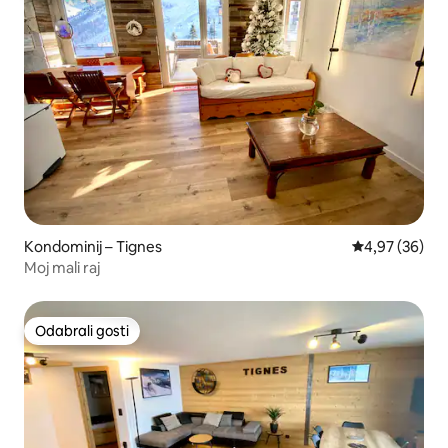
Kondominij – Tignes
Prosječna ocje
4,97 (36)
Moj mali raj
Odabrali gosti
Odabrali gosti