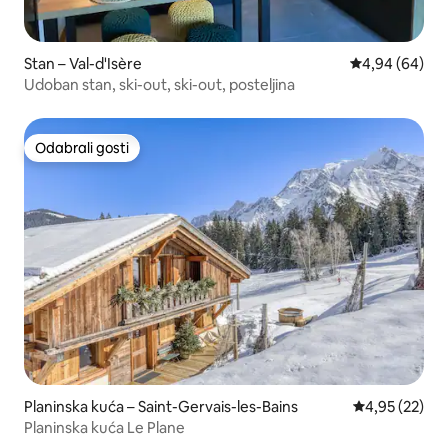
Stan – Val-d'Isère
Prosječna ocje
4,94 (64)
Udoban stan, ski-out, ski-out, posteljina
Odabrali gosti
Odabrali gosti
Planinska kuća – Saint-Gervais-les-Bains
Prosječna ocje
4,95 (22)
Planinska kuća Le Plane