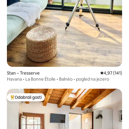
Stan – Tresserve
Prosječna ocjen
4,97 (141)
Havana • La Bonne Étoile • Balnéo • pogled na jezero
Odabrali gosti
Među najviše rangiranima s oznakom „Odabrali gosti”