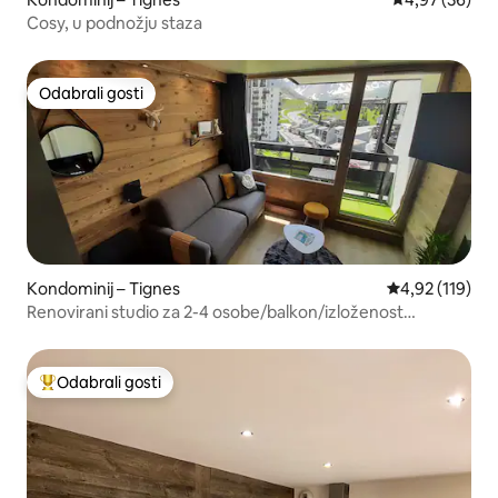
Cosy, u podnožju staza
Odabrali gosti
Odabrali gosti
Kondominij – Tignes
Prosječna ocjen
4,92 (119)
Renovirani studio za 2-4 osobe/balkon/izloženost
jugu/MyTignes
Odabrali gosti
Među najviše rangiranima s oznakom „Odabrali gosti”