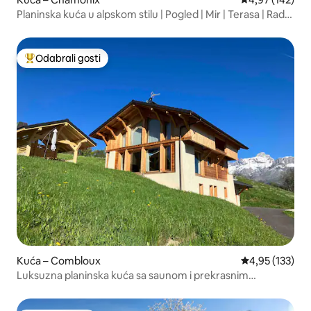
Planinska kuća u alpskom stilu | Pogled | Mir | Terasa | Radni
stolovi
Odabrali gosti
Među najviše rangiranima s oznakom „Odabrali gosti”
Kuća – Combloux
Prosječna ocjen
4,95 (133)
Luksuzna planinska kuća sa saunom i prekrasnim
pogledom