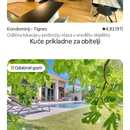
Kondominij – Tignes
Prosječna ocje
4,92 (97)
Odlična lokacija u podnožju staza u središtu skijališta
Kuće prikladne za obitelji
Odabrali gosti
Među najviše rangiranima s oznakom „Odabrali gosti”