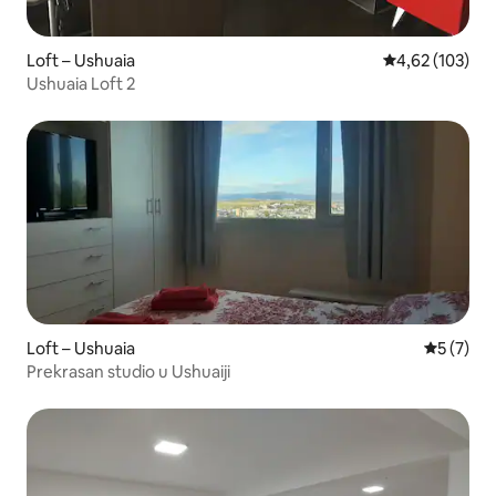
Loft – Ushuaia
Prosječna ocjen
4,62 (103)
Ushuaia Loft 2
Loft – Ushuaia
Prosječna
5 (7)
Prekrasan studio u Ushuaiji