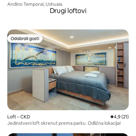
Andino Temporal, Ushuaia
Drugi loftovi
Odabrali gosti
Odabrali gosti
Loft – CKD
Prosječna oc
4,9 (21)
Jedinstveni loft okrenut prema parku. Odlična lokacija!