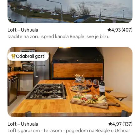
Loft – Ushuaia
Prosječna ocjen
4,93 (407)
Izađite na zoru ispred kanala Beagle, sve je blizu
Odabrali gosti
Među najviše rangiranima s oznakom „Odabrali gosti”
Loft – Ushuaia
Prosječna ocjen
4,97 (137)
Loft s garažom - terasom - pogledom na Beagle u Ushuaii