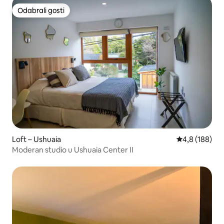
Odabrali gosti
Odabrali gosti
Loft – Ushuaia
Prosječna ocje
4,8 (188)
Moderan studio u Ushuaia Center II