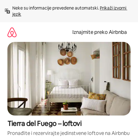
Prijeđi
Neke su informacije prevedene automatski. 
Prikaži izvorni 
na
jezik
sadržaj
Iznajmite preko Airbnba
Tierra del Fuego – loftovi
Pronađite i rezervirajte jedinstvene loftove na Airbnbu