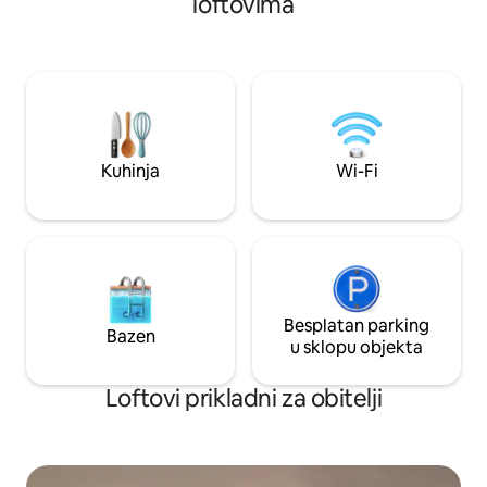
loftovima
patagonijsko utočište te čeka. 🏔️
svakom trenutku.
Kuhinja
Wi-Fi
Besplatan parking
Bazen
u sklopu objekta
Loftovi prikladni za obitelji