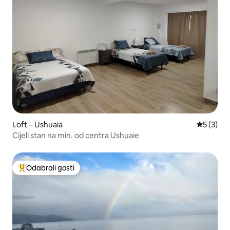
Loft – Ushuaia
Prosječna
5 (3)
Cijeli stan na min. od centra Ushuaie
Odabrali gosti
Među najviše rangiranima s oznakom „Odabrali gosti”