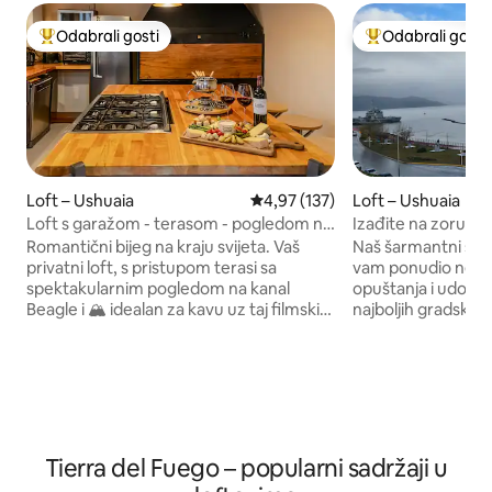
Odabrali gosti
Odabrali gosti
Među najviše rangiranima s oznakom „Odabrali gosti”
Među najviše ran
Loft – Ushuaia
Prosječna ocjena: 4,97/5, recenzi
4,97 (137)
Loft – Ushuaia
Loft s garažom - terasom - pogledom na
Izađite na zoru is
Beagle u Ushuaii
je blizu
Romantični bijeg na kraju svijeta. Vaš
​Naš šarmantni stud
privatni loft, s pristupom terasi sa
vam ponudio nekol
spektakularnim pogledom na kanal
opuštanja i udobno
Beagle i 🏔️ idealan za kavu uz taj filmski
najboljih gradskih 
pogled. Potpuno opremljena gurmanska
mjesto za one koji 
kuhinja, TV od 50" sa streamingom, Wi-Fi
topao prostor nakon
od 28 Mbps, parkiralište, električni
ćete na samo nekol
punjač i perilica rublja. Sve što vam je
kuhinje, od šarman
potrebno da se osjećate kao kod kuće.
restorana s potpi
Samo 6 km od Nacionalnog parka Tierra
turističke znameni
del Fuego, 4,5 km od središta Ushuaie. ⭐
pješice. ​Imamo i
Tierra del Fuego – popularni sadržaji u
4,97. Superdomaćin već 7 godina. Tvoje
kako bi vaša veza 