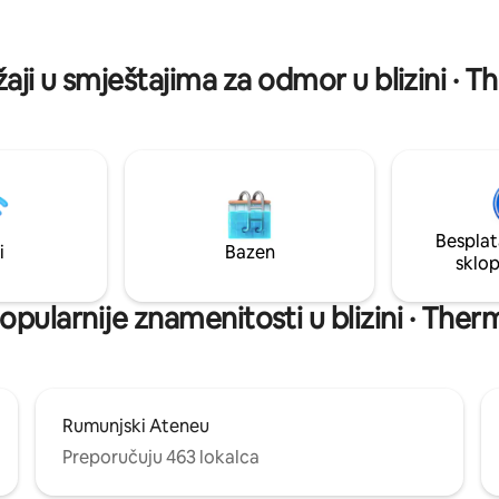
LIDL and mega Image are just 
 i kupaonicom porcelanosa. 75
away, making daily essentials a
 s nevjerojatnim pogledom na
easy accessible.
zalazak sunca, posljednji 8. kat
žaji u smještajima za odmor u blizini · 
h neightboorsa.
Besplat
i
Bazen
sklo
opularnije znamenitosti u blizini · The
Rumunjski Ateneu
Preporučuju 463 lokalca