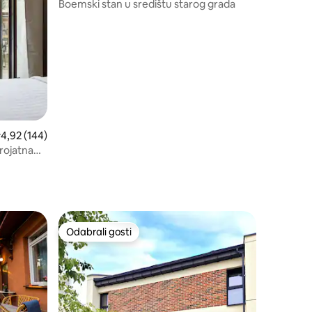
Boemski stan u središtu starog grada
rosječna ocjena: 4,92/5, recenzija: 144
4,92 (144)
rojatna
Odabrali gosti
Odabrali gosti