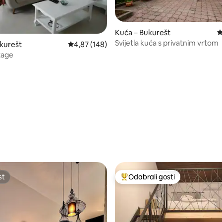
Kuća – Bukurešt
P
Svijetla kuća s privatnim vrtom
, recenzija: 291
kurešt
Prosječna ocjena: 4,87/5, recenzija: 148
4,87 (148)
tage
st
Odabrali gosti
st
Među najviše rangiranima s oz