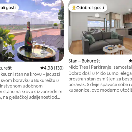
li gosti
Odabrali gosti
više rangiranima s oznakom „Odabrali gosti”
Među najviše rangiranima s oz
Stan – Bukurešt
P
Mido Tres | Parkiranje, samostal
, recenzija: 144
kurešt
Prosječna ocjena: 4,98/5, recenzija: 130
4,98 (130)
dolazak, osiguranje 0 - 24
Dobro došli u Mido Lumo, elega
ksuzni stan na krovu – jacuzzi
prostran stan osmišljen za besp
u svom boravku u Bukureštu u
boravak. S dvije spavaće sobe i 
edinstvenom udobnom
kupaonice, ovo moderno utoči
 stanu na krovu s izvanrednim
savršeno je za obitelji, prijatelje i
 na pješačkoj udaljenosti od
poslovne putnike. Uživajte u p
torana i zabavnih mjesta. 10
opremljenoj kuhinji, udobnom
 zračne luke, 3 minute od
boravku i brzom bežičnom inte
g centra Baneasa, 10 minuta
Praktičan samostalni dolazak 
Herastrau, 12 minuta od
sigurne recepcije uz nadzor 0 -
uznim
complex has 2 on-site restaura
em, hotelskim krevetom s 5