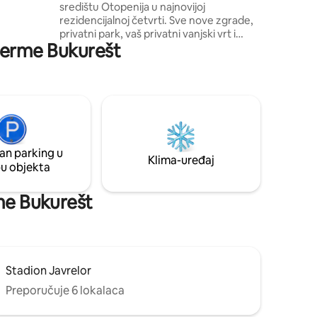
središtu Otopenija u najnovijoj
steps
rezidencijalnoj četvrti. Sve nove zgrade,
nd dining
privatni park, vaš privatni vanjski vrt i
Therme Bukurešt
mnoge druge. Smještaj je najsuvremeniji
studio. Dizajner je izrađen od
jedinstvenih komada namještaja koji se
ističu u odnosu na sve druge smještaje. It
's the perfect choice if you want to visit:
Therme Spa, Olympic pool, Airport, etc.
also very close to bus station that goes
directly in the heart of Bucharest into the
an parking u
"Old city"
Klima-uređaj
pu objekta
rme Bukurešt
Stadion Javrelor
Preporučuje 6 lokalaca