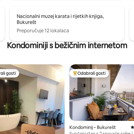
Nacionalni muzej karata i rijetkih knjiga,
Bukurešt
Preporučuje 12 lokalaca
Kondominiji s bežičnim internetom
li gosti
Odabrali gosti
više rangiranima s oznakom „Odabrali gosti”
Među najviše rangiranima s oz
Kondominij – Bukurešt
P
Sunčani stan s 2 spavaće sobe | 