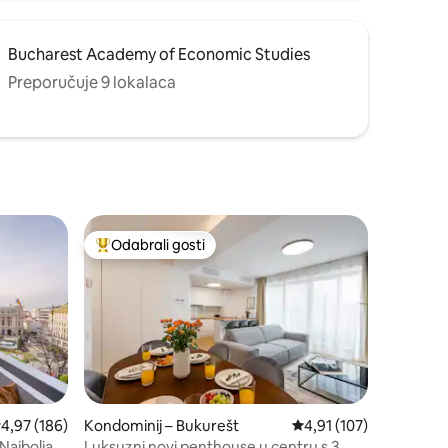
Bucharest Academy of Economic Studies
Preporučuje 9 lokalaca
Odabrali gosti
nakom „Odabrali gosti”
Među najviše rangiranima s oznakom „Odabrali gosti”
rosječna ocjena: 4,97/5, recenzija: 186
4,97 (186)
Kondominij – Bukurešt
Prosječna ocjena: 4,91/
4,91 (107)
Najbolja
Luksuzni novi penthouse u centru s 3