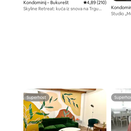
Kondominij – Bukurešt
Prosječna ocjena: 4,89/5
4,89 (210)
Kondomini
Skyline Retreat: kuća iz snova na Trgu
Studio „M
ujedinjenja
Superhost
Superho
Superhost
Superho