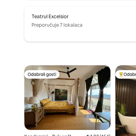
Teatrul Excelsior
Preporučuje 7 lokalaca
Odabrali gosti
Odabra
Odabrali gosti
Među naj