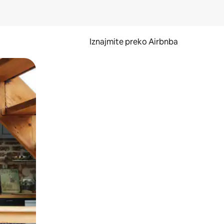
Iznajmite preko Airbnba
li prelaskom prstom po zaslonu.