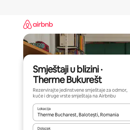
Prijeđi
na
sadržaj
Smještaji u blizini ·
Therme Bukurešt
Rezervirajte jedinstvene smještaje za odmor,
kuće i druge vrste smještaja na Airbnbu
Lokacija
Kada budu dostupni rezultati, moći ćete ih pregle
Dolazak