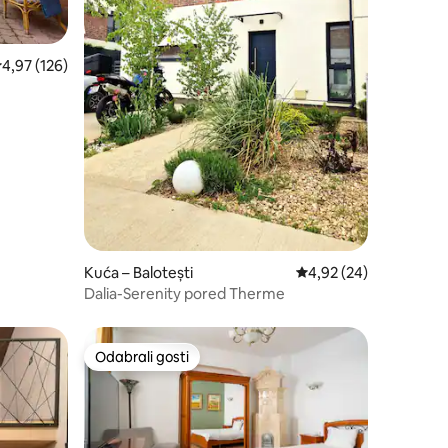
rosječna ocjena: 4,97/5, recenzija: 126
4,97 (126)
Kuća – Balotești
Prosječna ocjena: 4,92
4,92 (24)
Dalia-Serenity pored Therme
Odabrali gosti
nakom „Odabrali gosti”
Odabrali gosti