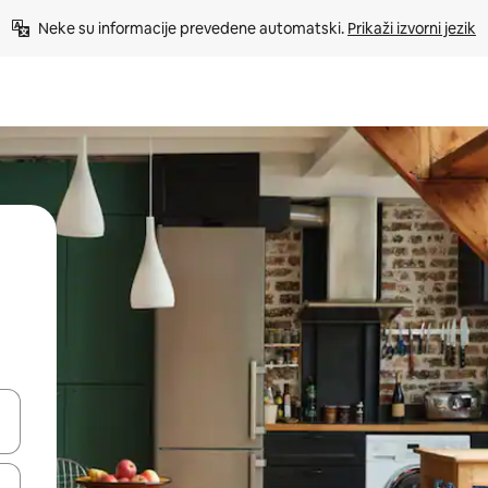
Neke su informacije prevedene automatski. 
Prikaži izvorni jezik
dati koristeći se strelicama prema gore i prema dolje, kao i dodirom i