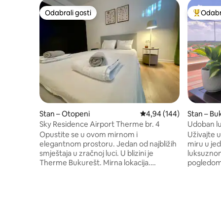
Odabrali gosti
Odabra
Odabrali gosti
Među naj
Stan – Otopeni
Prosječna ocjena: 4,94/5
4,94 (144)
Stan – Bu
Sky Residence Airport Therme br. 4
Udoban lu
Opustite se u ovom mirnom i
Uživajte 
elegantnom prostoru. Jedan od najbližih
miru u j
smještaja u zračnoj luci. U blizini je
luksuznom
Therme Bukurešt. Mirna lokacija.
pogledom,
Vjerojatno najbolja cijena/lokacija/sadržaji
mnogih res
ako imate jutarnji let, zaustavljanje ili
minuta od
samo potražite smještaj na nekoliko dana
trgovačko
kako biste se opustili. Čišćenje nakon
od parka 
svakog gosta obavljaju profesionalni
Thermesa. Stan je opremljen luks
čistači, a sve naše posteljine i ručnike
namještaj