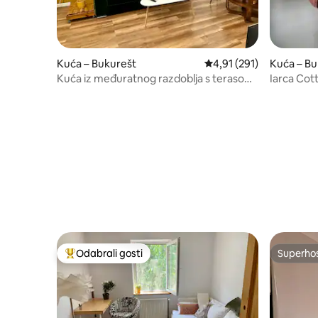
Kuća – Bukurešt
Prosječna ocjena: 4,91/5
4,91 (291)
Kuća – Bu
Kuća iz međuratnog razdoblja s terasom i
Iarca Cot
parkingom
Odabrali gosti
Superho
Među najviše rangiranima s oznakom „Odabrali gosti”
Superho