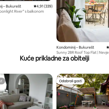
, recenzija: 210
j – Bukurešt
Prosječna ocjena: 4,91/5, recenzija: 339
4,91 (339)
oonlight River” s balkonom
Kondominij – Bukurešt
P
Sunny 2BR Roof Top Flat | Nevje
Kuće prikladne za obitelji
terasa
st
Odabrali gosti
st
Odabrali gosti