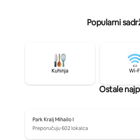
pere i peglanje od strane profesionalne
zvjezdica
tvrtke za pranje rublja. Potpuno
m2 terase
opremljen studio trebao bi vam pružiti
izlazak i 
Popularni sadr
najbolji boravak.
bez podni
Kuhinja
Wi-F
Ostale najp
Park Kralj Mihailo I
Preporučuju 602 lokalca