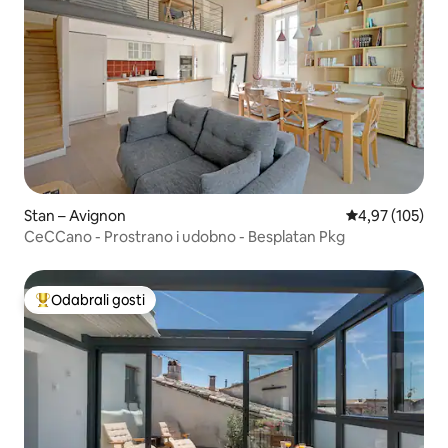
Stan – Avignon
Prosječna ocjen
4,97 (105)
CeCCano - Prostrano i udobno - Besplatan Pkg
Odabrali gosti
Među najviše rangiranima s oznakom „Odabrali gosti”