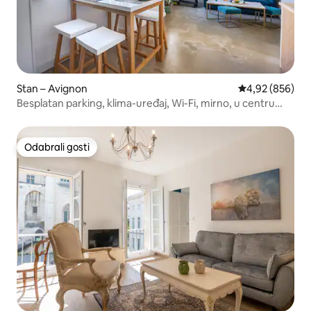
Stan – Avignon
Prosječna ocjen
4,92 (856)
Besplatan parking, klima-uređaj, Wi-Fi, mirno, u centru
grada
Odabrali gosti
Odabrali gosti