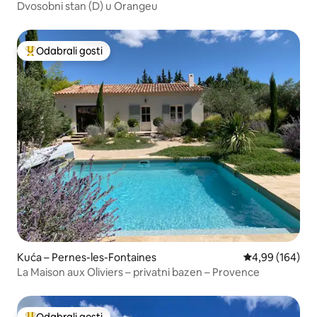
Dvosobni stan (D) u Orangeu
Odabrali gosti
Među najviše rangiranima s oznakom „Odabrali gosti”
Kuća – Pernes-les-Fontaines
Prosječna ocjen
4,99 (164)
La Maison aux Oliviers – privatni bazen – Provence
Odabrali gosti