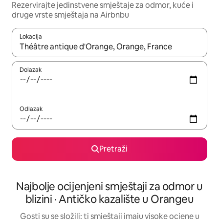
Rezervirajte jedinstvene smještaje za odmor, kuće i
druge vrste smještaja na Airbnbu
Lokacija
Kada budu dostupni rezultati, moći ćete ih pregledati koristeći
Dolazak
Odlazak
Pretraži
Najbolje ocijenjeni smještaji za odmor u
blizini · Antičko kazalište u Orangeu
Gosti su se složili: ti smještaji imaju visoke ocjene u