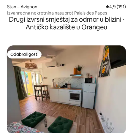
Stan – Avignon
Prosječna ocj
4,9 (191)
Izvanredna nekretnina nasuprot Palais des Papes
Drugi izvrsni smještaj za odmor u blizini ·
Antičko kazalište u Orangeu
Odabrali gosti
Odabrali gosti