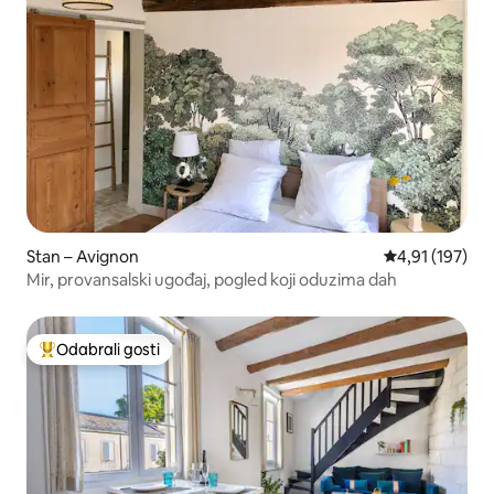
Stan – Avignon
Prosječna ocjen
4,91 (197)
Mir, provansalski ugođaj, pogled koji oduzima dah
Odabrali gosti
Među najviše rangiranima s oznakom „Odabrali gosti”