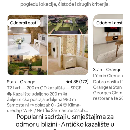
pogledu lokacije, čistoće i drugih kriterija.
Odabrali gosti
Odabrali gosti
Odabrali gosti
Odabrali gosti
Stan – Orange
L'écrin Clemenceau
terasa.
Dobro došli u L’Éc
Stan – Orange
Prosječna ocjena: 4,85/5, recenz
4,85 (172)
Orangea! Stan se nalazi na adresi Place
T2 I vrt — 200 m OD kazališta — SRCE
Georges Clémenceau
GRADA
🎭 Kazalište udaljeno 200 m 🚂
restorana te 200 m
Željeznička postaja udaljena 980 m
Théâtre Antique,
Samostalni 🗝️​ dolazak 0 - 24 🌸 Klima-
uživate u gradu O
uređaj / Wi-Fi / Netflix Šarmantne 2 sobe
Klimatiziran, lijep
Popularni sadržaji u smještajima za
na prizemlju, ne na vidljivom mjestu, u
smještaj: dnevni b
lijepoj, TIHOJ i sunčanoj ulici u SRCI
odmor u blizini · Antičko kazalište u
televizorom i brz
ORANGEA. Izloženo kamenje i lijepi