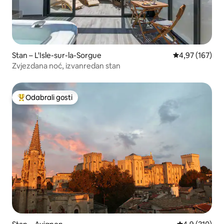
Stan – L'Isle-sur-la-Sorgue
Prosječna ocjen
4,97 (167)
Zvjezdana noć, izvanredan stan
Odabrali gosti
Među najviše rangiranima s oznakom „Odabrali gosti”