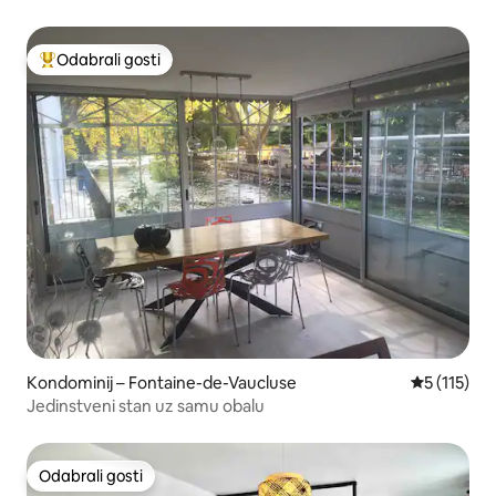
Odabrali gosti
Među najviše rangiranima s oznakom „Odabrali gosti”
Kondominij – Fontaine-de-Vaucluse
Prosječna o
5 (115)
Jedinstveni stan uz samu obalu
Odabrali gosti
Odabrali gosti