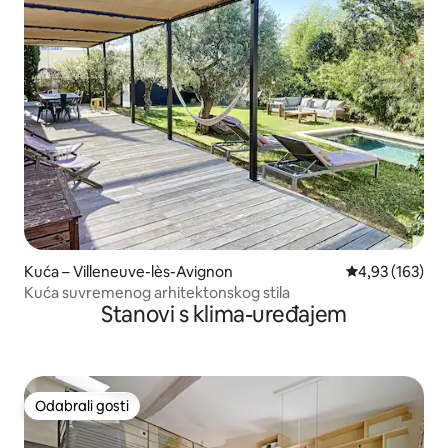
Kuća – Villeneuve-lès-Avignon
Prosječna ocjen
4,93 (163)
Kuća suvremenog arhitektonskog stila
Stanovi s klima-uređajem
Odabrali gosti
Odabrali gosti