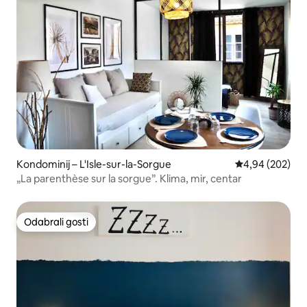
Kondominij – L'Isle-sur-la-Sorgue
Prosječna ocjen
4,94 (202)
„La parenthèse sur la sorgue”. Klima, mir, centar
Odabrali gosti
Odabrali gosti