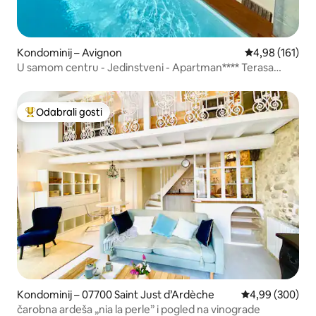
Kondominij – Avignon
Prosječna ocjen
4,98 (161)
U samom centru - Jedinstveni - Apartman**** Terasa
Bazen Klima
Odabrali gosti
Među najviše rangiranima s oznakom „Odabrali gosti”
Kondominij – 07700 Saint Just d’Ardèche
Prosječna ocjen
4,99 (300)
čarobna ardeša „nia la perle” i pogled na vinograde