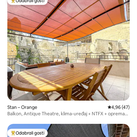
Odabrali gosti
Među najviše rangiranima s oznakom „Odabrali gosti”
Stan – Orange
Prosječna ocje
4,96 (47)
Balkon, Antique Theatre, klima-uređaj + NTFX + oprema
za bebe
Odabrali gosti
Među najviše rangiranima s oznakom „Odabrali gosti”