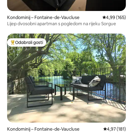
Kondominij – Fontaine-de-Vaucluse
Prosječna ocjen
4,99 (165)
Lijep dvosobni apartman s pogledom na rijeku Sorgue
Odabrali gosti
Među najviše rangiranima s oznakom „Odabrali gosti”
Kondominij – Fontaine-de-Vaucluse
Prosječna ocjen
4,97 (181)