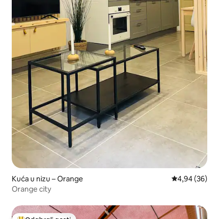
Kuća u nizu – Orange
Prosječna ocje
4,94 (36)
Orange city