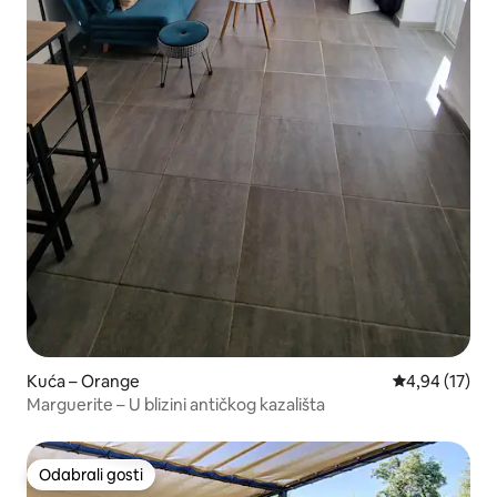
Kuća – Orange
Prosječna ocje
4,94 (17)
Marguerite – U blizini antičkog kazališta
Odabrali gosti
Odabrali gosti