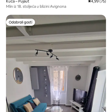
Kuća – Pujaut
Prosječna ocje
4,99 (75)
Mlin iz 18. stoljeća u blizini Avignona
Odabrali gosti
Odabrali gosti