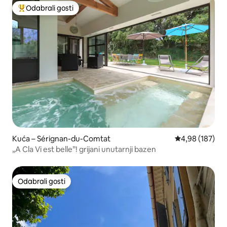
Odabrali gosti
Među najviše rangiranima s oznakom „Odabrali gosti”
Kuća – Sérignan-du-Comtat
Prosječna ocjen
4,98 (187)
„A Cla Vi est belle”! grijani unutarnji bazen
Odabrali gosti
Odabrali gosti