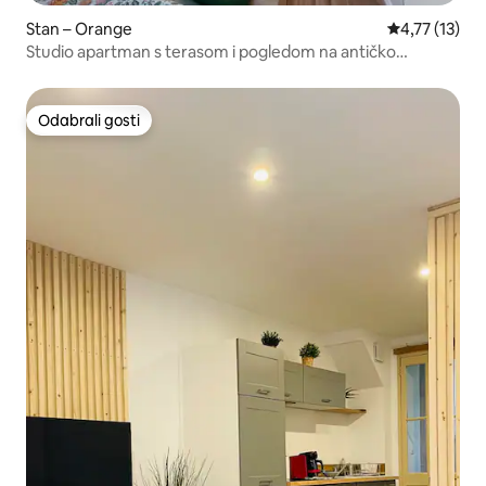
Stan – Orange
Prosječna ocj
4,77 (13)
Studio apartman s terasom i pogledom na antičko
kazalište
Odabrali gosti
Odabrali gosti