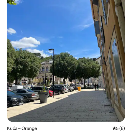
Kuća – Orange
Prosječna
5 (6)