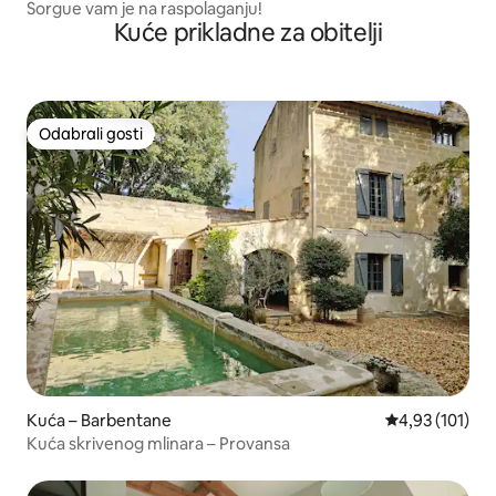
Sorgue vam je na raspolaganju!
Kuće prikladne za obitelji
Odabrali gosti
Odabrali gosti
Kuća – Barbentane
Prosječna ocjen
4,93 (101)
Kuća skrivenog mlinara – Provansa