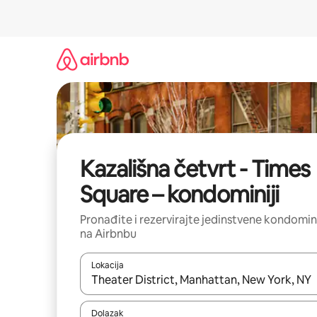
Prijeđi
na
sadržaj
Kazališna četvrt - Times
Square – kondominiji
Pronađite i rezervirajte jedinstvene kondomin
na Airbnbu
Lokacija
Kada budu dostupni rezultati, moći ćete ih pregle
Dolazak