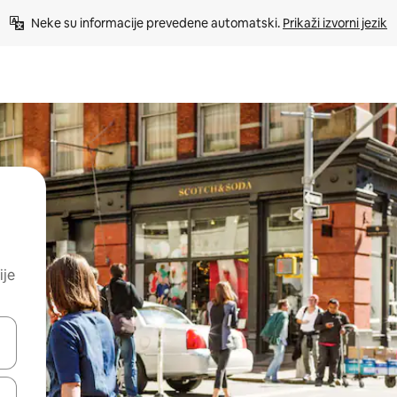
Neke su informacije prevedene automatski. 
Prikaži izvorni jezik
ije
dati koristeći se strelicama prema gore i prema dolje, kao i dodirom i