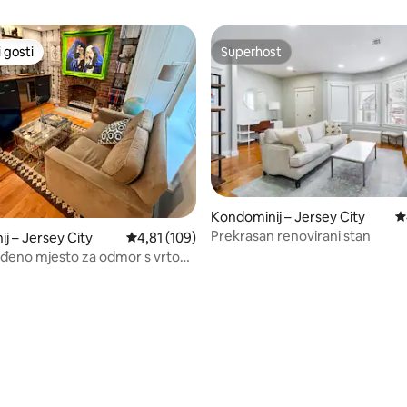
 gosti
Superhost
 gosti
Superhost
Kondominij – Jersey City
P
Prekrasan renovirani stan
j – Jersey City
Prosječna ocjena: 4,81/5, recenzija: 109
4,81 (109)
eđeno mjesto za odmor s vrtom,
 privatnim ulazom
, recenzija: 152