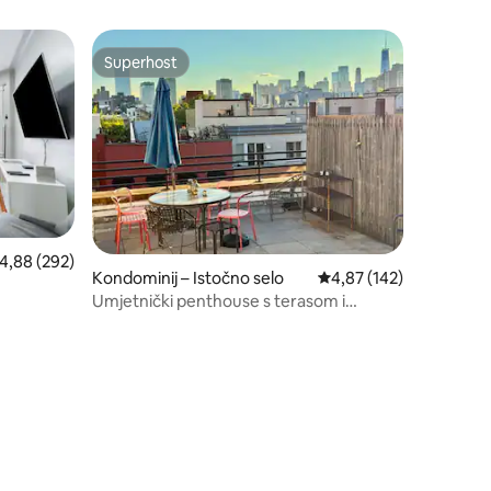
Superhost
Superhost
rosječna ocjena: 4,88/5, recenzija: 292
4,88 (292)
Kondominij – Istočno selo
Prosječna ocjena: 4,87/
4,87 (142)
Umjetnički penthouse s terasom i
klavirom