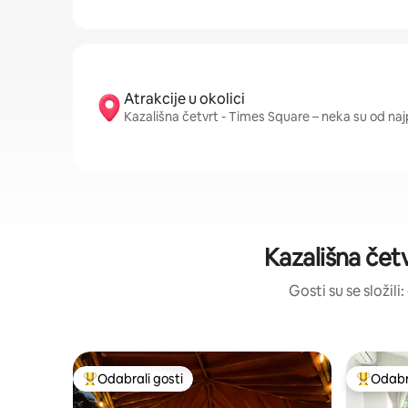
Atrakcije u okolici
Kazališna četvrt - Times Square – neka su od naj
Kazališna čet
Gosti su se složili
Odabrali gosti
Odabra
Među najviše rangiranima s oznakom „Odabrali gosti”
Među naj