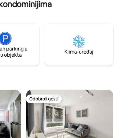
u kondominijima
potrebno više prostora, pošaljite mi
poruku za dodatni stan na katu. Moja
četvrt Washington Heights graniči s
HARLEMOM U SAD-u. Za ljubitelje
bejzbola i obožavatelje Jaya Z-a: smještaj
se nalazi na pješačkoj udaljenosti od
stadiona Yankee Stadium. Rado ću vam
pomoći u planiranju prilagođenog plana
an parking u
putovanja, uključujući probnu prodaju,
Klima-uređaj
pu objekta
restorane i putovanja, javite mi.
Odabrali gosti
Odabrali gosti