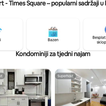
rt - Times Square – popularni sadržaji 
002935-2025)
 (Soho, Lower Eastside,
.) i Midtown Manhattana
Besplat
i
Bazen
sklo
Kondominiji za tjedni najam
st
Superhost
st
Superhost