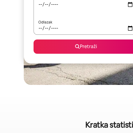
Odlazak
Pretraži
Kratka statist