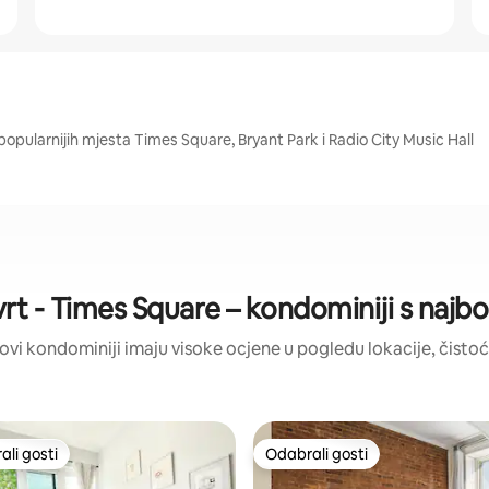
popularnijih mjesta Times Square, Bryant Park i Radio City Music Hall
vrt - Times Square – kondominiji s najb
: ovi kondominiji imaju visoke ocjene u pogledu lokacije, čistoće
li gosti
Odabrali gosti
više rangiranima s oznakom „Odabrali gosti”
Odabrali gosti