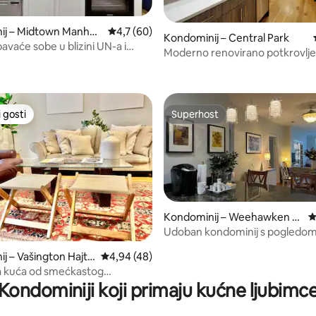
ij – Midtown Manhat
Prosječna ocjena: 4,7/5, recenzija: 60
4,7 (60)
Kondominij – Central Park
pavaće sobe u blizini UN-a i
Moderno renovirano potkrovlje 
5, recenzija: 89
uarea
spavaće sobe | Perilica i sušilica 
 gosti
Superhost
 gosti
Superhost
Kondominij – Weehawken T
P
ownship
Udoban kondominij s pogledom
horizont koji oduzima dah
j – Vašington Hajts
Prosječna ocjena: 4,94/5, recenzija: 48
4,94 (48)
5, recenzija: 62
a kuća od smećkastog
ka
Kondominiji koji primaju kućne ljubimc