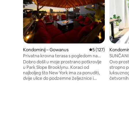
Kondominij – Gowanus
Prosječna ocjena: 5/
5 (127)
Kondomini
Privatna krovna terasa s pogledom na
SUNČANI d
Park Slope | 10 minuta do New Yorka
uredom
Dobro došli u moje prostrano potkrovlje
Ovo prost
u Park Slope Brooklynu. Koraci od
stropno p
najboljeg što New York ima za ponuditi,
luksuzno
dvije ulice do podzemne željeznice i
četvornih
samo 10 minuta do Manhattana. Imat
privatnim
ćete pristup dvjema spavaćim sobama s
stopa), n
bračnim krevetom i predivnom prostoru
stambene 
od cigle u kojem može udobno spavati 6
Brooklyn 
osoba! Spektakularna privatna terasa na
raznim ka
krovu koju dijelite s jednom drugom
restoranu
jedinicom, središnjim klima-uređajem,
rublja 0 -
kaminom na drva, besplatnim brzim
ekspresno
BEŽIČNIM INTERNETOM, kablovskom
Broadwaya