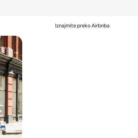
Iznajmite preko Airbnba
li prelaskom prstom po zaslonu.