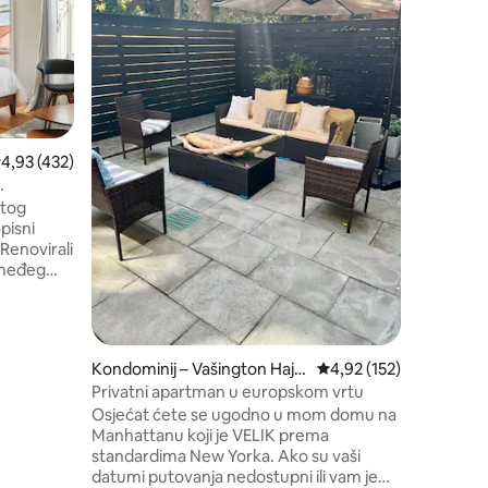
Opustite
Transita 
potpuno 
prostra
spavaćom
popločan
trgovina,
minuta do
uključuju
rosječna ocjena: 4,93/5, recenzija: 432
4,93 (432)
Building, u 
Square G
RKING
stog
35 minut
pisni
Newark: 1
minuta Dr
smeđeg
Američki 
vili
strana
krevet i
anja
Kondominij – Vašington Hajts
Prosječna ocjena: 4,92/
4,92 (152)
eličine
e
Privatni apartman u europskom vrtu
jno
Osjećat ćete se ugodno u mom domu na
zemlju,
Manhattanu koji je VELIK prema
boravak
standardima New Yorka. Ako su vaši
lu za
datumi putovanja nedostupni ili vam je
vole: STR-