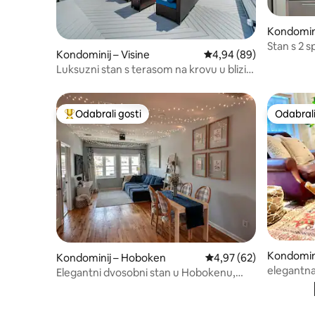
Kondomin
tan
Stan s 2 s
Kondominij – Visine
Prosječna ocjena: 4,94/
4,94 (89)
Times Sq
Luksuzni stan s terasom na krovu u blizini
New Yorka i zračne luke EWR
Odabrali gosti
Odabrali
Među najviše rangiranima s oznakom „Odabrali gosti”
Odabrali
Kondomini
Kondominij – Hoboken
Prosječna ocjena: 4,97/
4,97 (62)
e
elegantn
Elegantni dvosobni stan u Hobokenu,
pješćenja
bračni krevet (širine 180 – 200 cm), 10
minuta do New Yorka