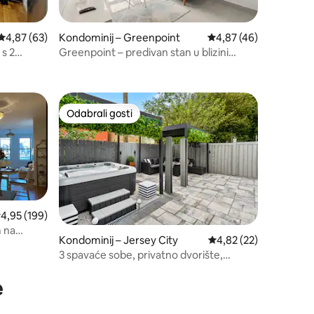
Prosječna ocjena: 4,87/5, recenzija: 63
4,87 (63)
Kondominij – Greenpoint
Prosječna ocjena: 4,87
4,87 (46)
s 2
Greenpoint – predivan stan u blizini
| Park
podzemne željeznice
Odabrali gosti
Odabrali gosti
rosječna ocjena: 4,95/5, recenzija: 199
4,95 (199)
 na
Kondominij – Jersey City
Prosječna ocjena: 4,82
4,82 (22)
3 spavaće sobe, privatno dvorište,
masažna kada
e