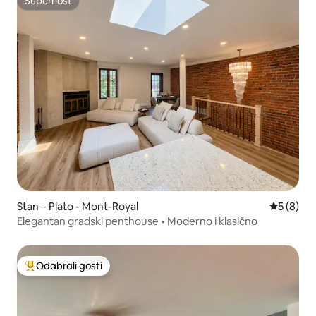
Superhost
Superhost
Stan – Plato - Mont-Royal
Prosječna
5 (8)
Elegantan gradski penthouse • Moderno i klasično
Odabrali gosti
Među najviše rangiranima s oznakom „Odabrali gosti”