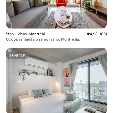
Stan – Vieux-Montréal
Prosječna ocjen
4,98 (186)
Udoban smještaj u samom srcu Montreala.
Superhost
Superhost