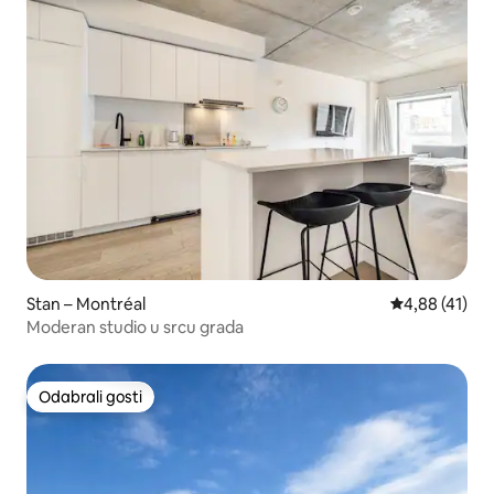
Stan – Montréal
Prosječna ocje
4,88 (41)
Moderan studio u srcu grada
Odabrali gosti
Odabrali gosti