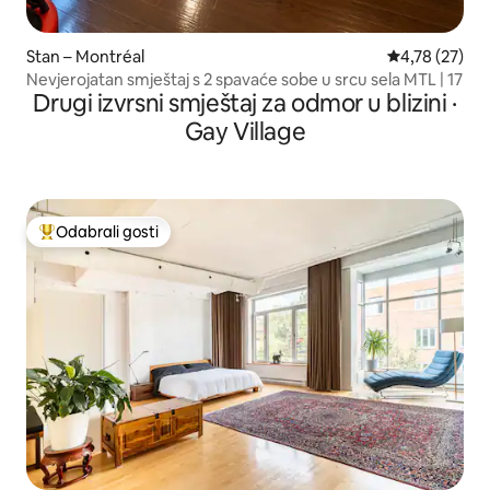
Stan – Montréal
Prosječna ocje
4,78 (27)
Nevjerojatan smještaj s 2 spavaće sobe u srcu sela MTL | 17
Drugi izvrsni smještaj za odmor u blizini ·
Gay Village
Odabrali gosti
Među najviše rangiranima s oznakom „Odabrali gosti”