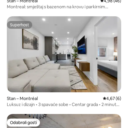
Stan – Montréal
Prosječna ocje
4,98 (46)
Montreal: smještaj s bazenom na krovu i parkirnim
mjestom
Superhost
Superhost
Stan – Montréal
Prosječna ocj
4,67 (6)
Luksuz i dizajn • 3 spavaće sobe • Centar grada • 2 minute
do metroa
Odabrali gosti
Odabrali gosti