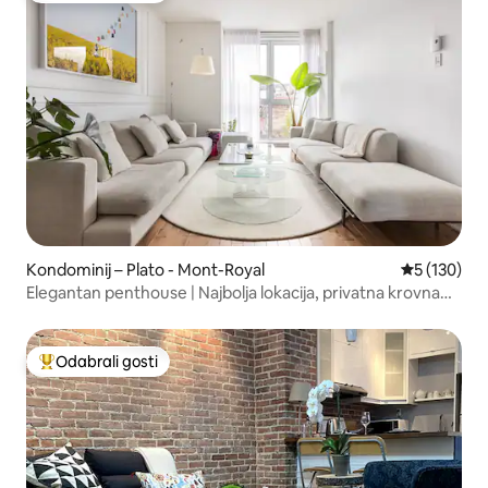
Kondominij – Plato - Mont-Royal
Prosječna oc
5 (130)
Elegantan penthouse | Najbolja lokacija, privatna krovna
terasa
Odabrali gosti
Među najviše rangiranima s oznakom „Odabrali gosti”