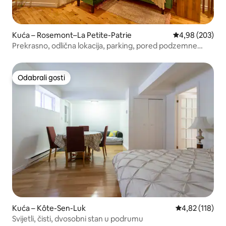
Kuća – Rosemont–La Petite-Patrie
Prosječna ocjen
4,98 (203)
Prekrasno, odlična lokacija, parking, pored podzemne
željeznice!
Odabrali gosti
Odabrali gosti
Kuća – Kôte-Sen-Luk
Prosječna ocjen
4,82 (118)
Svijetli, čisti, dvosobni stan u podrumu