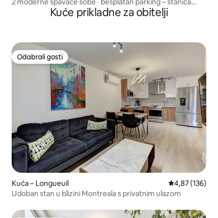
2 moderne spavaće sobe · besplatan parking – stanica
Kuće prikladne za obitelji
podzemne željeznice
Odabrali gosti
Odabrali gosti
Kuća – Longueuil
Prosječna ocjen
4,87 (136)
Udoban stan u blizini Montreala s privatnim ulazom