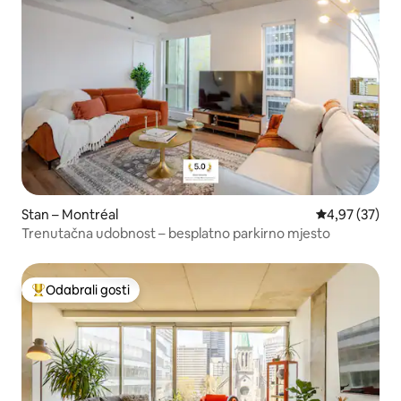
Stan – Montréal
Prosječna ocje
4,97 (37)
Trenutačna udobnost – besplatno parkirno mjesto
Odabrali gosti
Među najviše rangiranima s oznakom „Odabrali gosti”