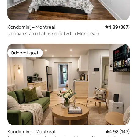
Kondominij – Montréal
Prosječna ocjen
4,89 (387)
Udoban stan u Latinskoj četvrti u Montrealu
Odabrali gosti
Odabrali gosti
Kondominij – Montréal
Prosječna ocjen
4,98 (147)