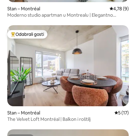
Stan – Montréal
Prosječna ocj
4,78 (9)
Moderno studio apartman u Montrealu | Elegantno
utočište
Odabrali gosti
Među najviše rangiranima s oznakom „Odabrali gosti”
Stan – Montréal
Prosječna 
5 (17)
The Velvet Loft Montréal | Balkon i roštilj