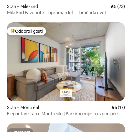
Stan – Mile-End
Prosječna 
5 (73)
Mile End Favourite – ogroman loft – bračni krevet
Odabrali gosti
Među najviše rangiranima s oznakom „Odabrali gosti”
Stan – Montréal
Prosječna 
5 (17)
Elegantan stan u Montrealu | Parkirno mjesto s punjačem
za električna vozila