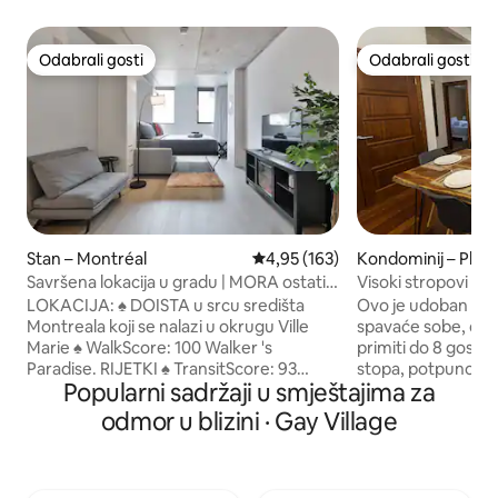
Odabrali gosti
Odabrali gosti
Odabrali gosti
Odabrali gosti
Stan – Montréal
Prosječna ocjena: 4,95/5, recenz
4,95 (163)
Kondominij – Plat
oyal
Savršena lokacija u gradu | MORA ostati |
Visoki stropovi ot
VRLO ČIST
za grupe
LOKACIJA: ♠ DOISTA u srcu središta
Ovo je udoban dne
Montreala koji se nalazi u okrugu Ville
spavaće sobe, dvi
Marie ♠ WalkScore: 100 Walker 's
primiti do 8 gostiju
Paradise. RIJETKI ♠ TransitScore: 93
stopa, potpuno op
Popularni sadržaji u smještajima za
Riders Paradise. RIJETKA ♠ 4 min hoda
mramornom radno
do stanice podzemne željeznice Berri
kupaonica s kišno
odmor u blizini · Gay Village
UQAM ♠ 20 minuta hoda do Glavnog
Prozračan dnevni 
kolodvora u Montrealu za nacionalne
obitelj i prijatelje 
vlakove ♠ 15 minuta hoda do stare luke
Besprijekorna lokac
Montreal SMJEŠTAJ: ♠ 400 MBS WI-FI
centar grada), 2 m