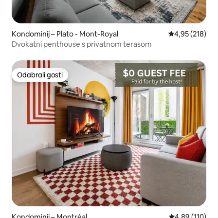
Kondominij – Plato - Mont-Royal
Prosječna ocjen
4,95 (218)
Dvokatni penthouse s privatnom terasom
Odabrali gosti
Odabrali gosti
Kondominij – Montréal
Prosječna ocjen
4,89 (110)