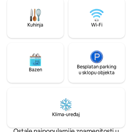
Najbrži i najjači dostupan ♠ Samostalni
podzemne željezn
dolazak Dostupan je♠ Super Clean ♠
Okružen restorani
Smart TV. Možete se prijaviti na vlastiti
doživljaj stambenog vis
Netflix i YouTube račun. ♠ Robustan
je jedan besplatan 
Kuhinja
Wi-Fi
klima-uređaj i grijanje
Besplatan parking
Bazen
u sklopu objekta
Klima-uređaj
Ostale najpopularnije znamenitosti u