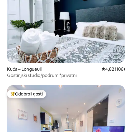
Kuća – Longueuil
Prosječna ocjen
4,82 (106)
Gostinjski studio/podrum *privatni
Odabrali gosti
Među najviše rangiranima s oznakom „Odabrali gosti”