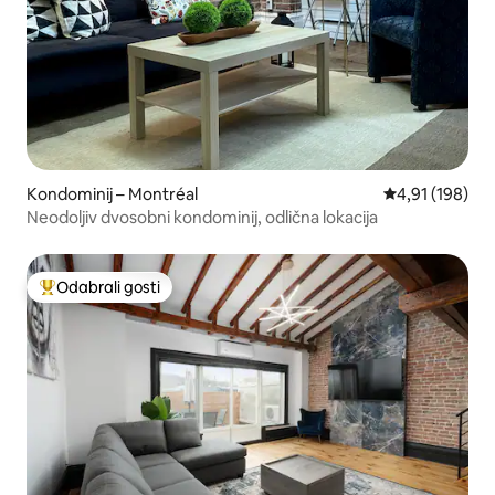
Kondominij – Montréal
Prosječna ocjen
4,91 (198)
Neodoljiv dvosobni kondominij, odlična lokacija
Odabrali gosti
Među najviše rangiranima s oznakom „Odabrali gosti”