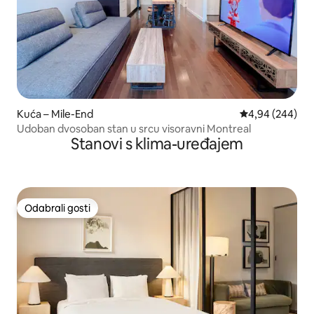
Kuća – Mile-End
Prosječna ocjen
4,94 (244)
Udoban dvosoban stan u srcu visoravni Montreal
Stanovi s klima-uređajem
Odabrali gosti
Odabrali gosti