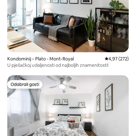
Kondominij – Plato - Mont-Royal
Prosječna ocjen
4,97 (272)
U pješačkoj udaljenosti od najboljih znamenitosti!
Odabrali gosti
Odabrali gosti