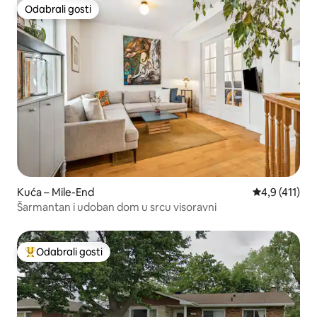
Odabrali gosti
Odabrali gosti
Kuća – Mile-End
Prosječna ocj
4,9 (411)
Šarmantan i udoban dom u srcu visoravni
Odabrali gosti
Među najviše rangiranima s oznakom „Odabrali gosti”