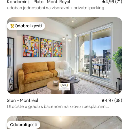
Kondominij – Plato - Mont-Royal
Prosječna ocje
4,99 (71)
udoban jednosobni na visoravni + privatni parking
Odabrali gosti
Među najviše rangiranima s oznakom „Odabrali gosti”
Stan – Montréal
Prosječna ocje
4,97 (38)
Utočište u gradu s bazenom na krovu i besplatnim
parkingom
Odabrali gosti
Odabrali gosti