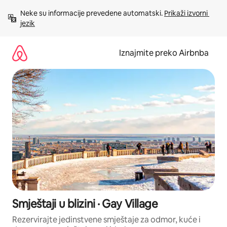
Prijeđi
Neke su informacije prevedene automatski. 
Prikaži izvorni 
na
jezik
sadržaj
Iznajmite preko Airbnba
Smještaji u blizini · Gay Village
Rezervirajte jedinstvene smještaje za odmor, kuće i