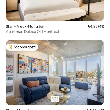
Stan – Vieux-Montréal
Prosječna ocj
4,85 (41)
Apartman Deluxe Old Montreal
Odabrali gosti
Među najviše rangiranima s oznakom „Odabrali gosti”