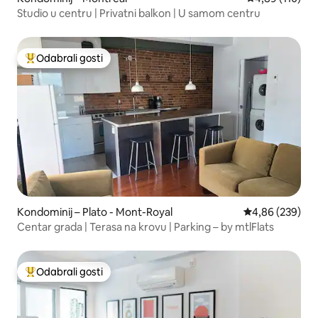
Studio u centru | Privatni balkon | U samom centru
Odabrali gosti
Među najviše rangiranima s oznakom „Odabrali gosti”
Kondominij – Plato - Mont-Royal
Prosječna ocjen
4,86 (239)
Centar grada | Terasa na krovu | Parking – by mtlFlats
Odabrali gosti
Među najviše rangiranima s oznakom „Odabrali gosti”