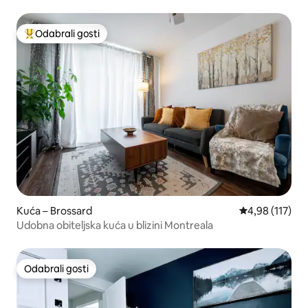
Odabrali gosti
Među najviše rangiranima s oznakom „Odabrali gosti”
Kuća – Brossard
Prosječna ocjen
4,98 (117)
Udobna obiteljska kuća u blizini Montreala
Odabrali gosti
Odabrali gosti