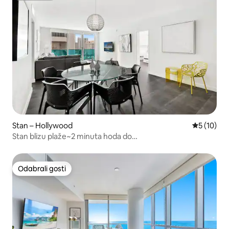
Stan – Hollywood
Prosječna 
5 (10)
Stan blizu plaže~2 minuta hoda do
oceana~Bazen~Prostran, 2 spavaće sobe/2 kupaonice~
Odabrali gosti
Odabrali gosti