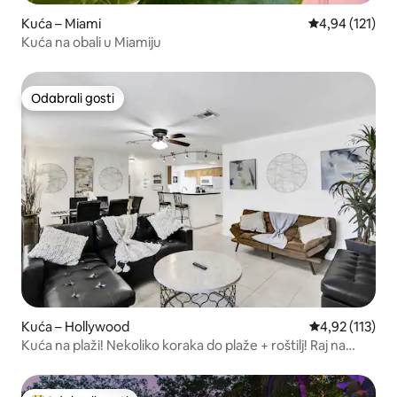
Kuća – Miami
Prosječna ocjen
4,94 (121)
Kuća na obali u Miamiju
Odabrali gosti
Odabrali gosti
Kuća – Hollywood
Prosječna ocje
4,92 (113)
Kuća na plaži! Nekoliko koraka do plaže + roštilj! Raj na
Floridi!