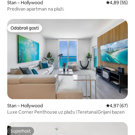
Stan – Hollywood
Prosječna ocje
4,89 (55)
Predivan apartman na plaži.
Odabrali gosti
Odabrali gosti
Stan – Hollywood
Prosječna ocje
4,97 (67)
Luxe Corner Penthouse uz plažu |Teretana|Grijani bazen
Superhost
Superhost