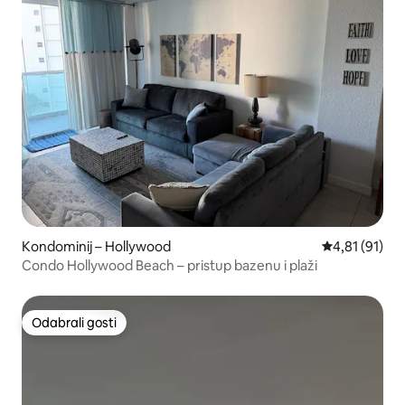
Kondominij – Hollywood
Prosječna ocj
4,81 (91)
Condo Hollywood Beach – pristup bazenu i plaži
Odabrali gosti
Odabrali gosti