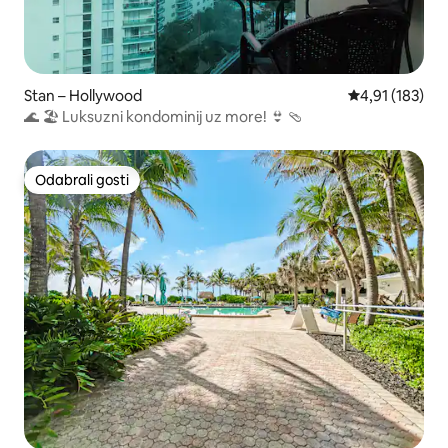
Stan – Hollywood
Prosječna ocjen
4,91 (183)
🌊 🏖 Luksuzni kondominij uz more! 👙 🩴
Odabrali gosti
Odabrali gosti