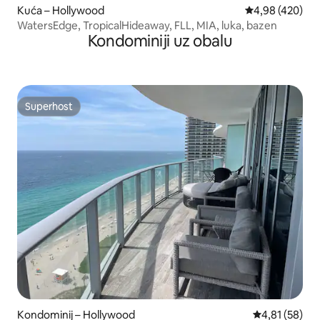
Kuća – Hollywood
Prosječna ocjen
4,98 (420)
WatersEdge, TropicalHideaway, FLL, MIA, luka, bazen
Kondominiji uz obalu
Superhost
Superhost
Kondominij – Hollywood
Prosječna ocje
4,81 (58)