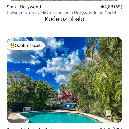
Stan – Hollywood
Prosječna ocje
4,88 (69)
Luksuzni stan uz plažu za najam u Hollywoodu na Floridi
Kuće uz obalu
Odabrali gosti
Među najviše rangiranima s oznakom „Odabrali gosti”