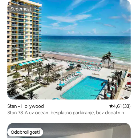
Superhost
Superhost
Stan – Hollywood
Prosječna ocje
4,61 (33)
Stan 73-A uz ocean, besplatno parkiranje, bez dodatnih
naknada!
Odabrali gosti
Odabrali gosti