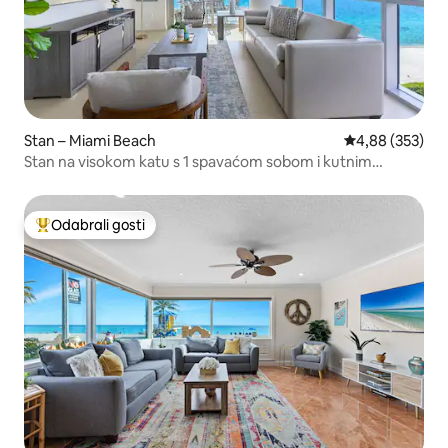
Stan – Miami Beach
Prosječna ocjen
4,88 (353)
Stan na visokom katu s 1 spavaćom sobom i kutnim
pogledom na ocean, Dharma
Odabrali gosti
Među najviše rangiranima s oznakom „Odabrali gosti”