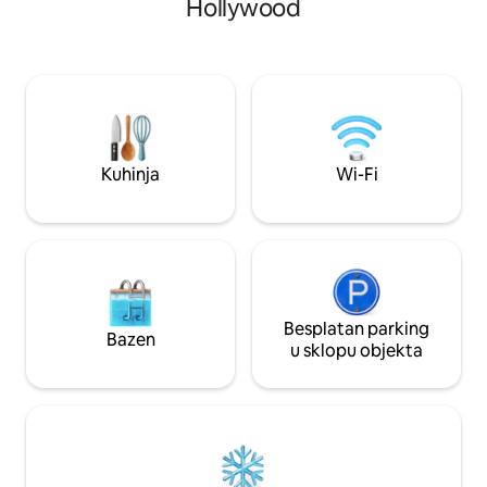
Hollywood
(Broadwalk, trgov
ručnici za plažu / stolice za plažu /
itd.). Uključene su 
suncobran, 2 grijana bazena, 2 sobe za
suncobrani, dječji 
tjelovježbu, pješačka udaljenost od
krevet na rasklapan
supermarketa / restorana. UDOBNO za
autosjedalica. Savrš
obitelji s djecom, ima sve što vam je
romantične izlete
potrebno za savršen odmor! Za ulazak u
parkirališno mjesto
sve objekte potrebna je FOB kartica: 30
USD jednokratna uplata za 2 odrasle
Kuhinja
Wi-Fi
osobe.
Besplatan parking
Bazen
u sklopu objekta