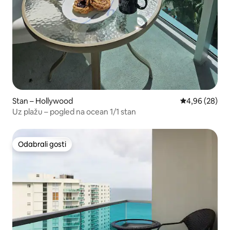
Stan – Hollywood
Prosječna ocje
4,96 (28)
Uz plažu – pogled na ocean 1/1 stan
Odabrali gosti
Odabrali gosti