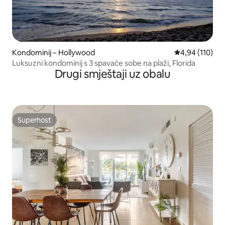
Kondominij – Hollywood
Prosječna ocjen
4,94 (110)
Luksuzni kondominij s 3 spavaće sobe na plaži, Florida
Drugi smještaji uz obalu
Superhost
Superhost