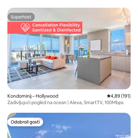
bračni krevet (širine 180 – 200 cm)
Superhost
Superhost
Kondominij – Hollywood
Prosječna ocjen
4,89 (191)
Zadivljujući pogled na ocean | Alexa, SmartTV, 100Mbps
Odabrali gosti
Odabrali gosti