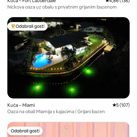
Kuća – Fort Lauderdale
Prosječna ocjen
4,86 (138)
Nickova oaza uz obalu s privatnim grijanim bazenom
Odabrali gosti
Među najviše rangiranima s oznakom „Odabrali gosti”
Kuća – Miami
Prosječna oc
5 (107)
Oaza na obali Miamija s kajacima | Grijani bazen
Odabrali gosti
Odabrali gosti