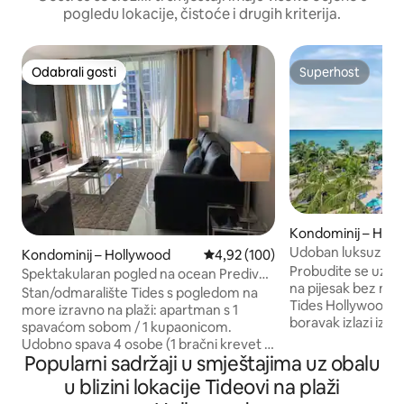
pogledu lokacije, čistoće i drugih kriterija.
Odabrali gosti
Superhost
Odabrali gosti
Superhost
Kondominij – Hol
Udoban luksuzni s
Kondominij – Hollywood
Prosječna ocjena: 4,92/5, recenz
4,92 (100)
Probudite se uz zv
Spektakularan pogled na ocean Predivan
na pijesak bez na
kondominij na obali
Stan/odmaralište Tides s pogledom na
Tides Hollywood B
more izravno na plaži: apartman s 1
boravak izlazi izra
spavaćom sobom / 1 kupaonicom.
potpuna privatnost
Udobno spava 4 osobe (1 bračni krevet +
Grijani bazen, tere
Popularni sadržaji u smještajima uz obalu
2 kauča na razvlačenje), 2 pametna
prostorije za zaba
televizora, potpuno opremljena kuhinja,
u blizini lokacije Tideovi na plaži
blizina sjajnih pod
udoban vrtni namještaj / privatni balkon,