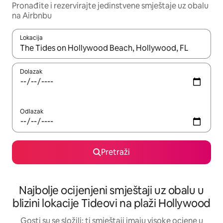
Pronađite i rezervirajte jedinstvene smještaje uz obalu
na Airbnbu
Lokacija
Kada budu dostupni rezultati, moći ćete ih pregledati koristeći
Dolazak
Odlazak
Pretraži
Najbolje ocijenjeni smještaji uz obalu u
blizini lokacije Tideovi na plaži Hollywood
Gosti su se složili: ti smještaji imaju visoke ocjene u