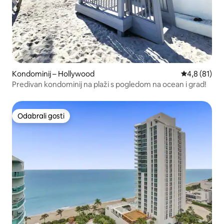
Kondominij – Hollywood
Prosječna oc
4,8 (81)
Predivan kondominij na plaži s pogledom na ocean i grad!
Odabrali gosti
Odabrali gosti