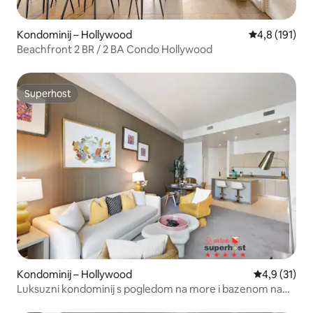
Kondominij – Hollywood
Prosječna ocj
4,8 (191)
Beachfront 2 BR / 2 BA Condo Hollywood
Superhost
Superhost
Kondominij – Hollywood
Prosječna oc
4,9 (31)
Luksuzni kondominij s pogledom na more i bazenom na
krovu