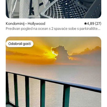
Kondominij – Hollywood
Prosječna ocje
4,89 (27)
Predivan pogled na ocean s 2 spavaće sobe s parkiralištem
i perilicom/sušicom!
Odabrali gosti
Odabrali gosti