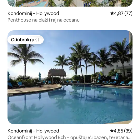
Kondominij – Hollywood
Prosječna ocje
4,87 (77)
Penthouse na plaži i raj na oceanu
Odabrali gosti
Odabrali gosti
Kondominij – Hollywood
Prosječna ocje
4,85 (39)
Oceanfront Hollywood Bch – opuštajući bazen, teretana,