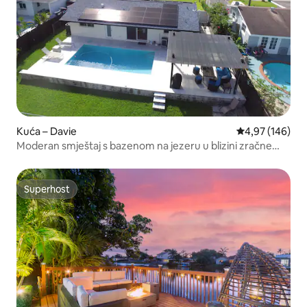
Kuća – Davie
Prosječna ocjen
4,97 (146)
Moderan smještaj s bazenom na jezeru u blizini zračne
luke Hardrock FLL
Superhost
Superhost