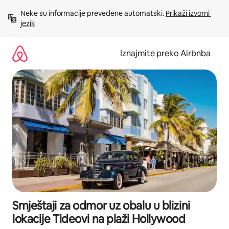
Prijeđi
Neke su informacije prevedene automatski. 
Prikaži izvorni 
na
jezik
sadržaj
Iznajmite preko Airbnba
Smještaji za odmor uz obalu u blizini
lokacije Tideovi na plaži Hollywood