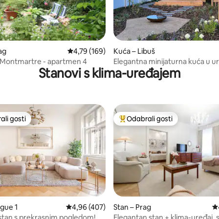
5, recenzija: 28
ag
Prosječna ocjena: 4,79/5, recenzija: 169
4,79 (169)
Kuća – Libuš
 Montmartre - apartmen 4
Elegantna minijaturna kuća u 
Stanovi s klima-uređajem
oazu
li gosti
Odabrali gosti
više rangiranima s oznakom „Odabrali gosti”
Među najviše rangiranima s oz
ague 1
Prosječna ocjena: 4,96/5, recenzija: 407
4,96 (407)
Stan – Prag
Pr
, recenzija: 478
stan s prekrasnim pogledom!
Elegantan stan + klima-uređaj, 