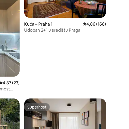
Kuća – Praha 1
Prosječna ocjena: 4,86/
4,86 (166)
Udoban 2+1 u središtu Praga
Prosječna ocjena: 4,87/5, recenzija: 23
4,87 (23)
 most
Superhost
nakom „Odabrali gosti”
Superhost