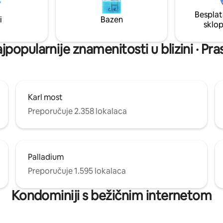
Prag i najpoznatije znamenitosti
i prosincu. Smatram da je došlo
Besplat
da Praga. Stan je okružen
pogreške pri održavanju i da sa
i
Bazen
 kafićima, restoranima i
pogrešku.
sklo
ma.
jpopularnije znamenitosti u blizini · Pr
Karl most
Preporučuje 2.358 lokalaca
Palladium
Preporučuje 1.595 lokalaca
Kondominiji s bežičnim internetom