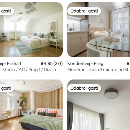
 gosti
Odabrali gosti
 gosti
Odabrali gosti
, recenzija: 261
j – Praha 1
Prosječna ocjena: 4,85/5, recenzija: 271
4,85 (271)
Kondominij – Prag
P
e Studio / AC / Prag 1 / Dizalo
Moderan studio 3 minute od St
gradskog trga
 gosti
Odabrali gosti
 gosti
Odabrali gosti