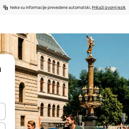
Neke su informacije prevedene automatski. 
Prikaži izvorni jezik
a
dati koristeći se strelicama prema gore i prema dolje, kao i dodirom i