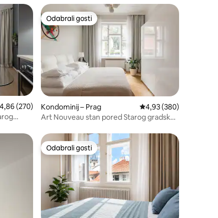
Odabrali gosti
Odabrali gosti
rosječna ocjena: 4,86/5, recenzija: 270
4,86 (270)
Kondominij – Prag
Prosječna ocjena: 4,93/
4,93 (380)
arog
Art Nouveau stan pored Starog gradskog
trga
Odabrali gosti
Odabrali gosti