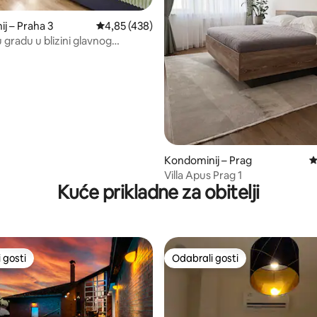
, recenzija: 244
j – Praha 3
Prosječna ocjena: 4,85/5, recenzija: 438
4,85 (438)
 gradu u blizini glavnog
 u Pragu
Kondominij – Prag
P
Villa Apus Prag 1
Kuće prikladne za obitelji
 gosti
Odabrali gosti
 gosti
Odabrali gosti