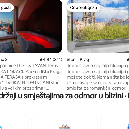
 gosti
Odabrali gosti
 gosti
Odabrali gosti
ha 3
Prosječna ocjena: 4,94/5, recenzija: 341
4,94 (341)
Stan – Prag
P
, recenzija: 170
upaonice LOFT & TAVAN Terasa
Jednostavno najbolja lokacija i 
rada V!EWS
KA LOKACIJA u središtu Praga
Jednostavno najbolja lokacija i 
NA TERASA s prekrasnim
možete dobiti. Nema ništa bolj
tan
ustručavajte se rezervirati ova
ju s velikim prozorima *
smještaj za romantični odmor. 
AĐENO i namješteno 2022. *
prostora, luksuza, svih sadržaja 
držaji u smještajima za odmor u blizini ·
ŠTE je dostupno uz kuću *
vam trebati + duh koji nećete p
KA STANICA u neposrednoj
nigdje drugdje! <<PROSINAC 2022
* Klima-uređaj * DIZALO
UPDATE>> Posljednjih je nekoliko tjedana
nezaboravne trenutke s
bilo nedostataka koji su čekali d
a ili se opustite na privatnoj
poprave, a sada su to naposljet
panoramskim pogledom na
Ispričavamo se svim gostima 