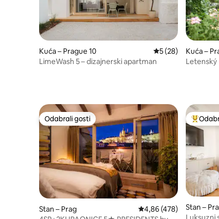
Kuća – Prague 10
Prosječna ocjena: 5/
5 (28)
Kuća – Pr
LimeWash 5 – dizajnerski apartman
Letenský
Odabrali gosti
Odabra
Odabrali gosti
Među naj
Stan – Pr
Stan – Prag
Prosječna ocjena: 4,86/5
4,86 (478)
Luksuzni 