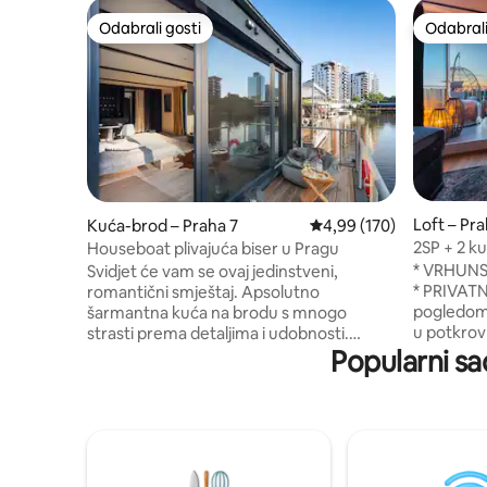
Odabrali gosti
Odabrali
Odabrali gosti
Odabrali
Loft – Pra
Kuća-brod – Praha 7
Prosječna ocjena: 4,99/5
4,99 (170)
2SP + 2 k
Houseboat plivajuća biser u Pragu
centar g
* VRHUNS
Svidjet će vam se ovaj jedinstveni,
* PRIVAT
romantični smještaj. Apsolutno
pogledom * DVOKATNI OSUNČANI s
šarmantna kuća na brodu s mnogo
u potkrovl
strasti prema detaljima i udobnosti.
NOVOIZGR
Popularni sa
Doživjet ćete nezaboravan boravak i
PARKIRALI
nećete htjeti otići. Možete pecati, samo
TRAMVAJS
promatrati riječni svijet pun ribe ili
blizini kuće 
isprobati dasku za veslanje. Kuća na
Doživite 
brodu opremljena je bračnim krevetom i
prijateljim
krevetićem za male bebe. Doživljaj
terasi s 
kušanja pripremit ćete u potpuno