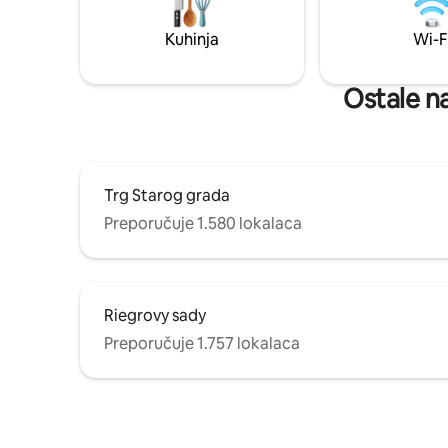
povijesni 
opremljenoj kuhinji. Nakon cjelodnevnog
Kraljevskog gra
boravka opustite se uz kamin. Sjedit ćete
Kuhinja
Wi-F
barovima,
na terasi i promatrati mir vode.
trgovina
Parkiralište odmah pored kuće na brodu.
Ostale na
Trg Starog grada
Preporučuje 1.580 lokalaca
Riegrovy sady
Preporučuje 1.757 lokalaca