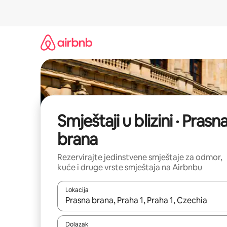
Prijeđi
na
sadržaj
Smještaji u blizini · Prasn
brana
Rezervirajte jedinstvene smještaje za odmor,
kuće i druge vrste smještaja na Airbnbu
Lokacija
Kada budu dostupni rezultati, moći ćete ih pregle
Dolazak