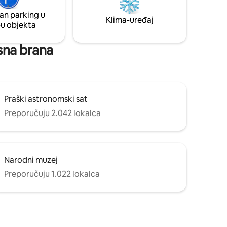
 do
LUKSUZNOG i industrijskog šarma.
an parking u
m učio
Prigrlite ljepotu Praga ispod sebe iz ovog
Klima-uređaj
pu objekta
NEVJEROJATNOG mjesta!
asna brana
Praški astronomski sat
Preporučuju 2.042 lokalca
Narodni muzej
Preporučuju 1.022 lokalca