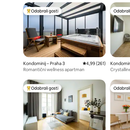
Odabrali gosti
Odabrali
Među najviše rangiranima s oznakom „Odabrali gosti”
Odabrali
Kondominij – Praha 3
Prosječna ocjena: 4,99/5
4,99 (261)
Kondomini
Romantični wellness apartman
Crystallin
Odabrali gosti
Odabrali
Među najviše rangiranima s oznakom „Odabrali gosti”
Odabrali