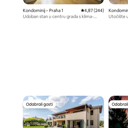
Kondominij – Praha 1
Prosječna ocjena: 4,87/5
4,87 (244)
Kondomini
Udoban stan u centru grada s klima-
Utočište u
uređajem
kolodvora
Odabrali gosti
Odabrali
Odabrali gosti
Odabrali