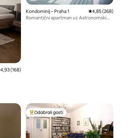
Kondominij – Praha 1
Prosječna ocjena: 4,85/
4,85 (268)
Romantični apartman uz Astronomski
sat
rosječna ocjena: 4,93/5, recenzija: 168
4,93 (168)
Odabrali gosti
Među najviše rangiranima s oznakom „Odabrali gosti”