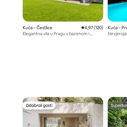
Kuća – Čestlice
Prosječna ocjena: 4,97/5
4,97 (120)
Kuća – Pr
Elegantna vila u Pragu s bazenom i
Nevjeroja
teniskim terenom
masažnom
parkingo
Odabrali gosti
Superho
Odabrali gosti
Superho