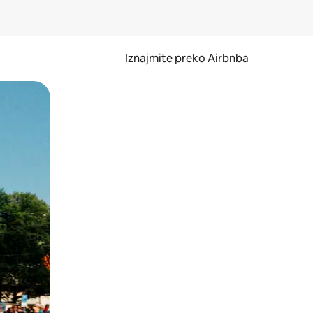
Iznajmite preko Airbnba
li prelaskom prstom po zaslonu.