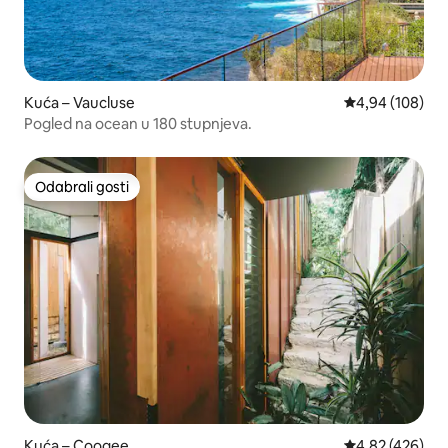
Kuća – Vaucluse
Prosječna ocjen
4,94 (108)
Pogled na ocean u 180 stupnjeva.
Odabrali gosti
Odabrali gosti
Kuća – Coogee
Prosječna ocjen
4,82 (426)