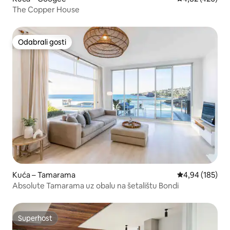
The Copper House
Odabrali gosti
Odabrali gosti
Kuća – Tamarama
Prosječna ocjen
4,94 (185)
Absolute Tamarama uz obalu na šetalištu Bondi
Superhost
Superhost