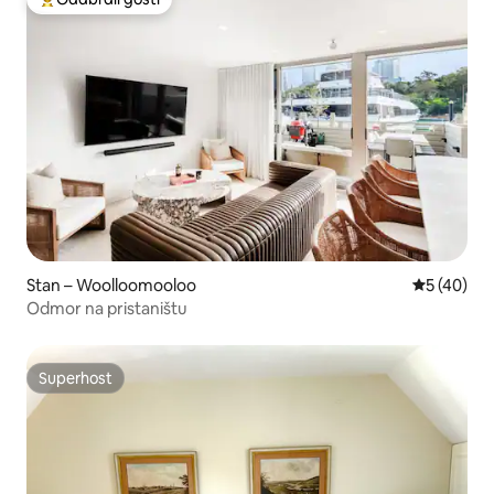
Među najviše rangiranima s oznakom „Odabrali gosti”
Stan – Woolloomooloo
Prosječna o
5 (40)
Odmor na pristaništu
Superhost
Superhost