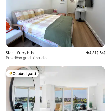
Stan – Surry Hills
Prosječna ocjen
4,81 (154)
Praktičan gradski studio
Odabrali gosti
Među najviše rangiranima s oznakom „Odabrali gosti”