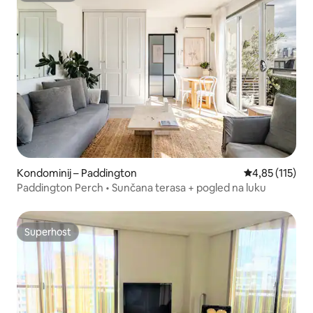
Kondominij – Paddington
Prosječna ocje
4,85 (115)
Paddington Perch • Sunčana terasa + pogled na luku
Superhost
Superhost