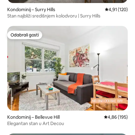
Kondominij – Surry Hills
Prosječna ocjen
4,91 (120)
Stan najbliži središnjem kolodvoru | Surry Hills
Odabrali gosti
Odabrali gosti
Kondominij – Bellevue Hill
Prosječna ocjen
4,86 (195)
Elegantan stan u Art Decou