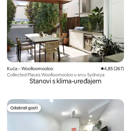
Kuća – Woolloomooloo
Prosječna ocjen
4,85 (267)
Collected Places Woolloomooloo u srcu Sydneya
Stanovi s klima-uređajem
Odabrali gosti
Odabrali gosti