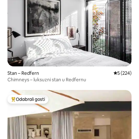
Stan – Redfern
Prosječna oc
5 (224)
Chimneys – luksuzni stan u Redfernu
Odabrali gosti
Među najviše rangiranima s oznakom „Odabrali gosti”