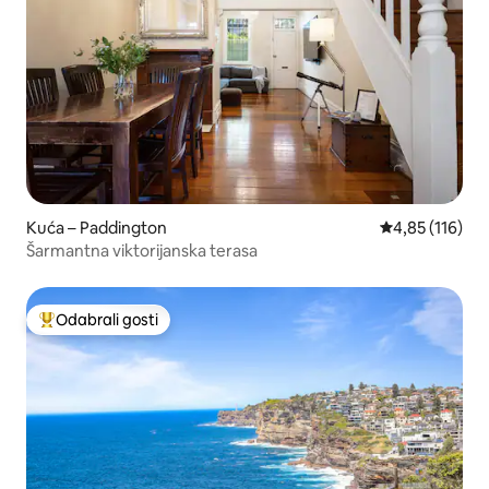
Kuća – Paddington
Prosječna ocjen
4,85 (116)
Šarmantna viktorijanska terasa
Odabrali gosti
Među najviše rangiranima s oznakom „Odabrali gosti”