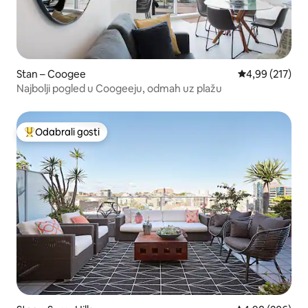
Stan – Coogee
Prosječna ocjen
4,99 (217)
Najbolji pogled u Coogeeju, odmah uz plažu
Odabrali gosti
Među najviše rangiranima s oznakom „Odabrali gosti”