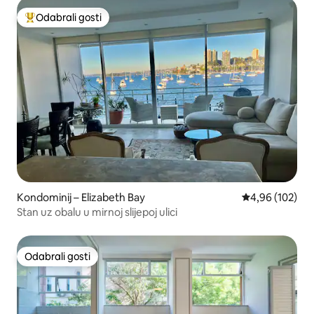
Odabrali gosti
Među najviše rangiranima s oznakom „Odabrali gosti”
Kondominij – Elizabeth Bay
Prosječna ocjen
4,96 (102)
Stan uz obalu u mirnoj slijepoj ulici
Odabrali gosti
Odabrali gosti