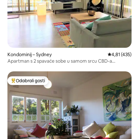
Kondominij – Sydney
Prosječna ocjen
4,81 (435)
Apartman s 2 spavaće sobe u samom srcu CBD-a
BESPLATNO PARKIRNO MJESTO
Odabrali gosti
Među najviše rangiranima s oznakom „Odabrali gosti”