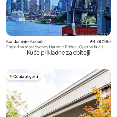
Kondominij – Kirribilli
Prosječna ocjen
4,88 (146)
Pogled na most Sydney Harbour Bridge i Opernu kuću｜1
Kuće prikladne za obitelji
parkiralište
Odabrali gosti
Među najviše rangiranima s oznakom „Odabrali gosti”