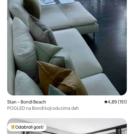
Stan – Bondi Beach
Prosječna ocjen
4,89 (151)
POGLED na Bondi koji oduzima dah
Odabrali gosti
Među najviše rangiranima s oznakom „Odabrali gosti”