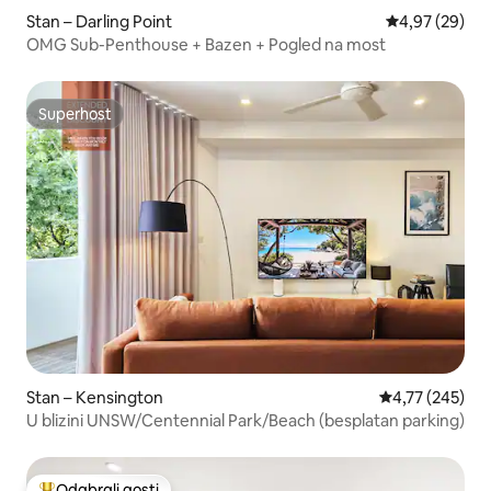
Stan – Darling Point
Prosječna ocje
4,97 (29)
OMG Sub-Penthouse + Bazen + Pogled na most
Superhost
Superhost
Stan – Kensington
Prosječna ocjen
4,77 (245)
U blizini UNSW/Centennial Park/Beach (besplatan parking)
Odabrali gosti