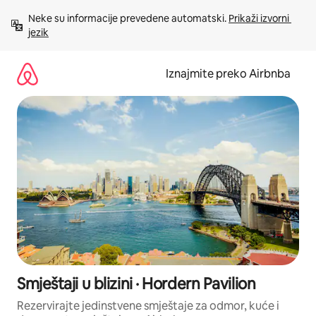
Prijeđi
Neke su informacije prevedene automatski. 
Prikaži izvorni 
na
jezik
sadržaj
Iznajmite preko Airbnba
Smještaji u blizini · Hordern Pavilion
Rezervirajte jedinstvene smještaje za odmor, kuće i