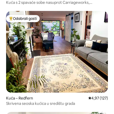
Kuća s 2 spavaće sobe nasuprot Carriageworks,
Newtown.
Odabrali gosti
Među najviše rangiranima s oznakom „Odabrali gosti”
Kuća – Redfern
Prosječna ocjen
4,97 (127)
Skrivena seoska kućica u središtu grada