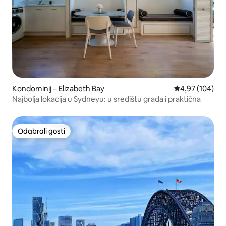
Kondominij – Elizabeth Bay
Prosječna ocjen
4,97 (104)
Najbolja lokacija u Sydneyu: u središtu grada i praktična
Odabrali gosti
Odabrali gosti