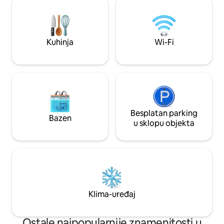
nemam dostupno parkiralište izvan ulice.
modernog dizajna. Sve što vam 
Zgrada se napaja s 38 solarnih panela na
potrebno za kraći i
krovu. Nadam se da ću postaviti baterije
Okruženo modnim 
kako bi zgrada bila neutralna 6 mjeseci u
i poznatim galeri
Kuhinja
Wi-Fi
godini.
Sydney je kao stvo
Besplatan parking
Bazen
u sklopu objekta
Klima-uređaj
Ostale najpopularnije znamenitosti u