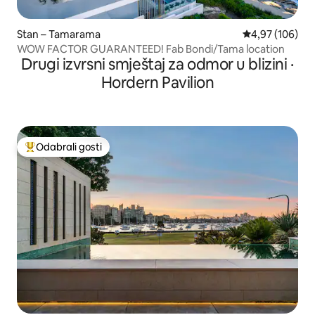
Stan – Tamarama
Prosječna ocjen
4,97 (106)
WOW FACTOR GUARANTEED! Fab Bondi/Tama location
Drugi izvrsni smještaj za odmor u blizini ·
Hordern Pavilion
Odabrali gosti
Među najviše rangiranima s oznakom „Odabrali gosti”