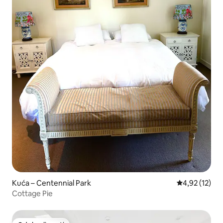
Kuća – Centennial Park
Prosječna ocje
4,92 (12)
Cottage Pie