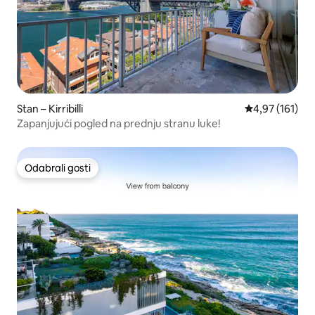
Stan – Kirribilli
Prosječna ocjen
4,97 (161)
Zapanjujući pogled na prednju stranu luke!
Odabrali gosti
Odabrali gosti