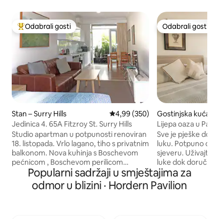
Odabrali gosti
Odabrali gosti
Među najviše rangiranima s oznakom „Odabrali gosti”
Odabrali gosti
Stan – Surry Hills
Prosječna ocjena: 4,99/5, recenzi
4,99 (350)
Gostinjska kuća –
n
Jedinica 4. 65A Fitzroy St. Surry Hills
Lijepa oaza u Pad
Studio apartman u potpunosti renoviran
Sve je pješke dost
18. listopada. Vrlo lagano, tiho s privatnim
luku. Potpuno ok
balkonom. Nova kuhinja s Boschevom
sjeveru. Uživajte u
pećnicom , Boschevom perilicom
luke dok doručkujete. Upozna
Popularni sadržaji u smještajima za
posuđa, indukcijskom pločom za kuhanje
znatiželjne dugink
i mikrovalnom pećnicom. Sav novi
posjećivati ujutro 
odmor u blizini · Hordern Pavilion
namještaj. Brza internetska veza. Bračni
Potpuno opremljen
krevet (160x200) s kvalitetnom
udoban krevet koj
posteljinom. Nabavljam kutiju žitarica,
Umjetnička djela 
čaja, kave, keksa i mlijeka. Žao nam je što
elegantan namješta