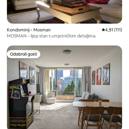
Kondominij – Mosman
Prosječna ocje
4,91 (111)
MOSMAN – lijep stan s umjetničkim detaljima.
Odabrali gosti
Odabrali gosti