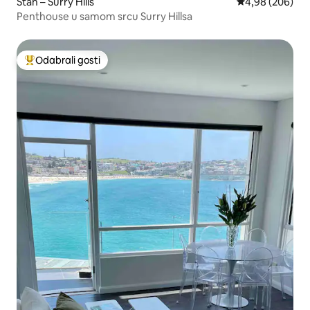
Stan – Surry Hills
Prosječna ocjen
4,98 (206)
Penthouse u samom srcu Surry Hillsa
Odabrali gosti
Među najviše rangiranima s oznakom „Odabrali gosti”