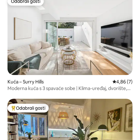
Odabrali gosti
Odabrali gosti
Kuća – Surry Hills
Prosječna ocj
4,86 (7)
Moderna kuća s 3 spavaće sobe | Klima-uređaj, dvorište,
vrhunska lokacija
Odabrali gosti
Među najviše rangiranima s oznakom „Odabrali gosti”