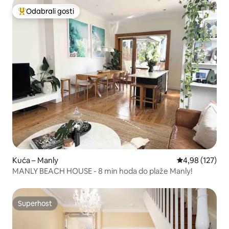
Odabrali gosti
Među najviše rangiranima s oznakom „Odabrali gosti”
Kuća – Manly
Prosječna ocjen
4,98 (127)
MANLY BEACH HOUSE - 8 min hoda do plaže Manly!
Superhost
Superhost