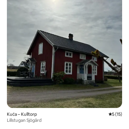
Kuća – Kulltorp
Prosječna 
5 (15)
Lillstugan Sjögård