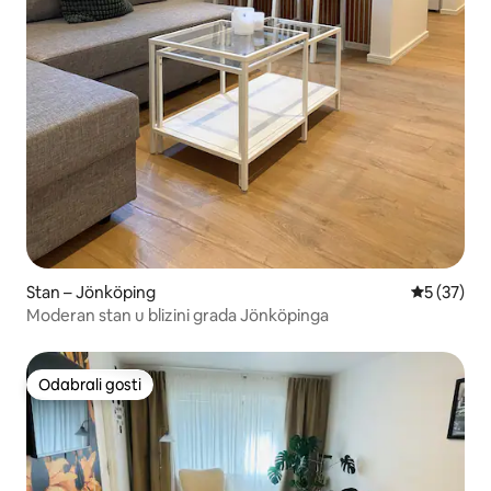
Stan – Jönköping
Prosječna 
5 (37)
Moderan stan u blizini grada Jönköpinga
Odabrali gosti
Odabrali gosti