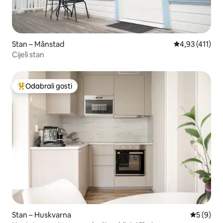
Stan – Månstad
Prosječna ocje
4,93 (411)
Cijeli stan
Odabrali gosti
Među najviše rangiranima s oznakom „Odabrali gosti”
Stan – Huskvarna
Prosječna
5 (9)