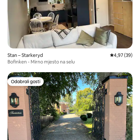
Stan – Starkeryd
Prosječna ocje
4,97 (39)
Bofinken - Mirno mjesto na selu
Odabrali gosti
Odabrali gosti