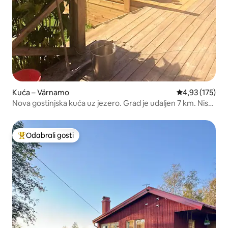
Kuća – Värnamo
Prosječna ocjen
4,93 (175)
Nova gostinjska kuća uz jezero. Grad je udaljen 7 km. Nisu
dozvoljeni kućni ljubimci.
Odabrali gosti
Među najviše rangiranima s oznakom „Odabrali gosti”