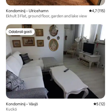
Kondominij – Ulricehamn
Prosječna ocj
4,7 (115)
Ekhult 3 Flat, ground floor, garden and lake view
Odabrali gosti
Odabrali gosti
Kondominij – Växjö
Prosječna 
5 (12)
Kuckó