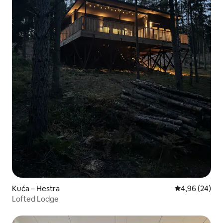
Kuća – Hestra
Prosječna ocje
4,96 (24)
Lofted Lodge