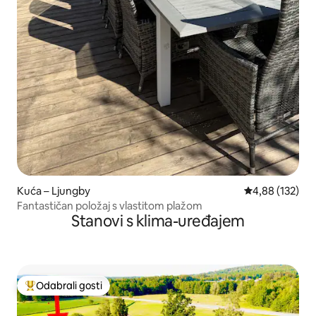
Kuća – Ljungby
Prosječna ocjen
4,88 (132)
Fantastičan položaj s vlastitom plažom
Stanovi s klima-uređajem
Odabrali gosti
Među najviše rangiranima s oznakom „Odabrali gosti”