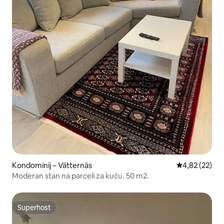
Kondominij – Vätternäs
Prosječna ocje
4,82 (22)
Moderan stan na parceli za kuću. 50 m2.
Superhost
Superhost