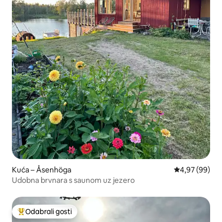
Kuća – Åsenhöga
Prosječna ocje
4,97 (99)
Udobna brvnara s saunom uz jezero
Odabrali gosti
Među najviše rangiranima s oznakom „Odabrali gosti”