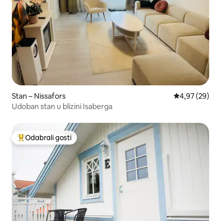
Stan – Nissafors
Prosječna ocje
4,97 (29)
Udoban stan u blizini Isaberga
Odabrali gosti
Među najviše rangiranima s oznakom „Odabrali gosti”