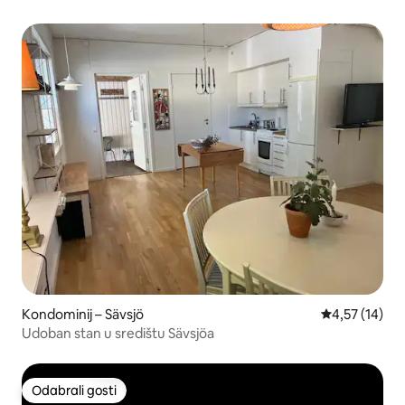
Kondominij – Sävsjö
Prosječna ocje
4,57 (14)
Udoban stan u središtu Sävsjöa
Odabrali gosti
Odabrali gosti