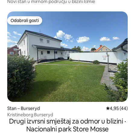
Novi stan u mirnom području u blizini Elmie
Odabrali gosti
Odabrali gosti
Stan – Burseryd
Prosječna ocje
4,95 (44)
Kristineborg Burseryd
Drugi izvrsni smještaj za odmor u blizini ·
Nacionalni park Store Mosse