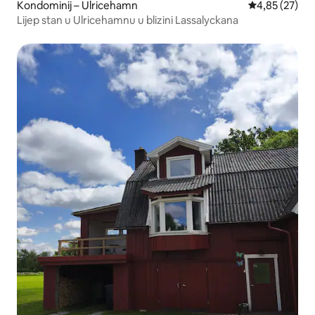
Kondominij – Ulricehamn
Prosječna ocje
4,85 (27)
Lijep stan u Ulricehamnu u blizini Lassalyckana