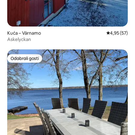
Kuća – Värnamo
Prosječna ocje
4,95 (57)
Askelyckan
Odabrali gosti
Odabrali gosti