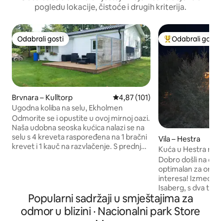
pogledu lokacije, čistoće i drugih kriterija.
Odabrali gosti
Odabrali gosti
Odabrali gosti
Među najviše ran
Brvnara – Kulltorp
Prosječna ocjena: 4,87/5, recenzi
4,87 (101)
Ugodna koliba na selu, Ekholmen
Odmorite se i opustite u ovoj mirnoj oazi.
Naša udobna seoska kućica nalazi se na
selu s 4 kreveta raspoređena na 1 bračni
Vila – Hestra
krevet i 1 kauč na razvlačenje. S prednje
Kuća u Hestra na I
strane nalazi se drvena terasa s lijepim
i 2 djece)
Dobro došli na otok
pogledom i suncem gotovo cijeli dan, a
optimalan za one ko
na raspolaganju vam je i roštilj. Ako želite
interesa! Između r
pecati, na raspolaganju vam je mali
Isaberg, s dva tere
čamac na vesla, a na raspolaganju vam je
Popularni sadržaji u smještajima za
terenom s rupama,
i nekoliko bicikala. Od lijepog javnog
smještaj s pogled
odmor u blizini · Nacionalni park Store
kupališta dijeli vas tek nekoliko koraka.
golfa i padela, klub