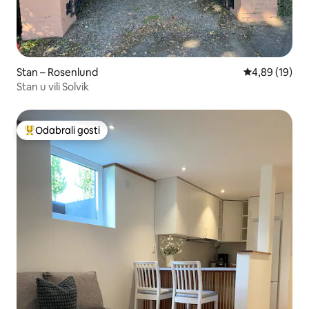
Stan – Rosenlund
Prosječna ocje
4,89 (19)
Stan u vili Solvik
Odabrali gosti
Među najviše rangiranima s oznakom „Odabrali gosti”