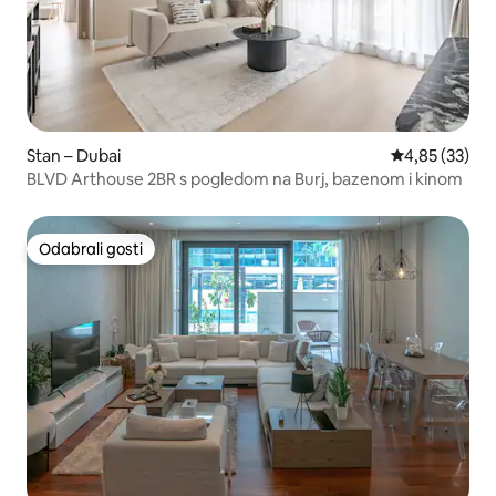
Stan – Dubai
Prosječna ocje
4,85 (33)
BLVD Arthouse 2BR s pogledom na Burj, bazenom i kinom
Odabrali gosti
Odabrali gosti