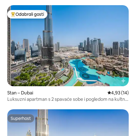
gradske vizure | Burj i fontana I PS5
Odabrali gosti
Među najviše rangiranima s oznakom „Odabrali gosti”
Stan – Dubai
Prosječna ocje
4,93 (14)
Luksuzni apartman s 2 spavaće sobe i pogledom na kultni
Burj Khalifa i fontanu
Superhost
Superhost