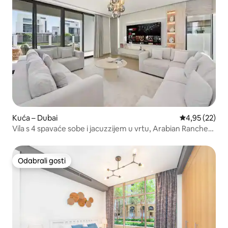
Kuća – Dubai
Prosječna ocje
4,95 (22)
Vila s 4 spavaće sobe i jacuzzijem u vrtu, Arabian Ranches
3
Odabrali gosti
Odabrali gosti