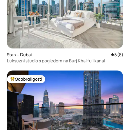
Stan – Dubai
Prosječna
5 (8)
Luksuzni studio s pogledom na Burj Khalifu i kanal
Odabrali gosti
Među najviše rangiranima s oznakom „Odabrali gosti”