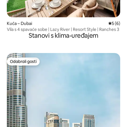
Kuća – Dubai
Prosječna
5 (6)
Vila s 4 spavaće sobe | Lazy River | Resort Style | Ranches 3
Stanovi s klima-uređajem
Odabrali gosti
Odabrali gosti