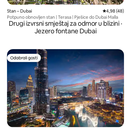
Stan – Dubai
Prosječna ocje
4,98 (48)
Potpuno obnovljen stan | Terasa | Pješice do Dubai Malla
Drugi izvrsni smještaj za odmor u blizini ·
Jezero fontane Dubai
Odabrali gosti
Odabrali gosti