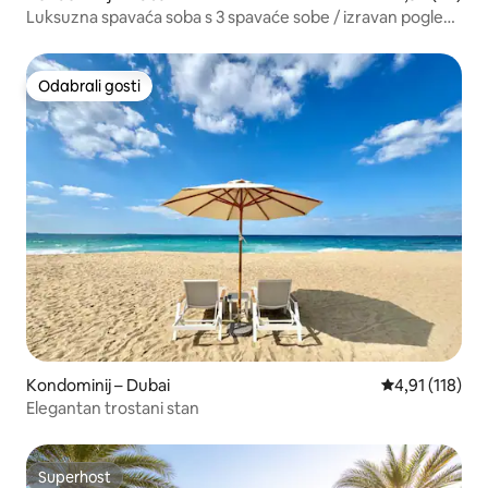
Luksuzna spavaća soba s 3 spavaće sobe / izravan pogled
na Burj Khalifa
Odabrali gosti
Odabrali gosti
Kondominij – Dubai
Prosječna ocje
4,91 (118)
Elegantan trostani stan
Superhost
Superhost