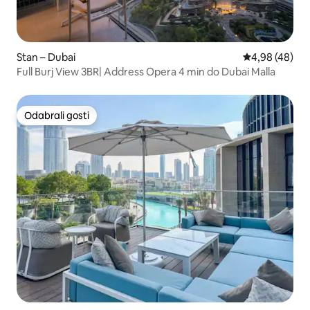
Stan – Dubai
Prosječna ocje
4,98 (48)
Full Burj View 3BR| Address Opera 4 min do Dubai Malla
Odabrali gosti
Odabrali gosti