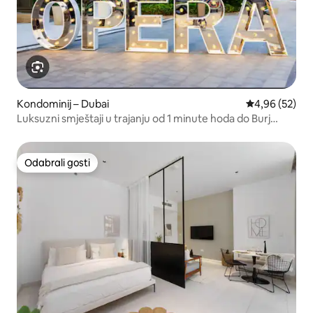
Kondominij – Dubai
Prosječna ocje
4,96 (52)
Luksuzni smještaji u trajanju od 1 minute hoda do Burj
Khalife i D/Opere
Odabrali gosti
Odabrali gosti