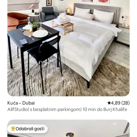
Kuća – Dubai
Prosječna ocje
4,89 (28)
AlifStudio| s besplatnim parkingom| 10 min do Burj Khalife
Odabrali gosti
Među najviše rangiranima s oznakom „Odabrali gosti”