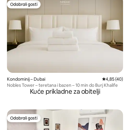
Odabrali gosti
Odabrali gosti
Kondominij – Dubai
Prosječna ocje
4,85 (40)
Nobles Tower – teretana i bazen – 10 min do Burj Khalife
Kuće prikladne za obitelji
Odabrali gosti
Odabrali gosti