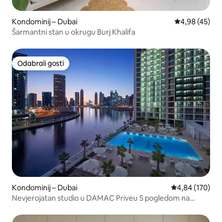
Kondominij – Dubai
Prosječna ocje
4,98 (45)
Šarmantni stan u okrugu Burj Khalifa
Odabrali gosti
Odabrali gosti
Kondominij – Dubai
Prosječna ocjen
4,84 (170)
Nevjerojatan studio u DAMAC Priveu S pogledom na
kanal!