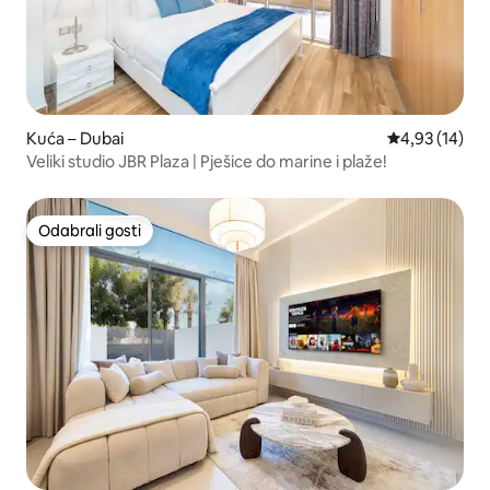
Kuća – Dubai
Prosječna ocje
4,93 (14)
Veliki studio JBR Plaza | Pješice do marine i plaže!
Odabrali gosti
Odabrali gosti