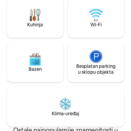
teretana i zaštitari koji su prisutni 0 – 24.
internetu i vrhunsk
Savršeno za obitelji, parove i poslovne
koraka od Dubai Ma
putnike koji traže čist i elegantan
Gosti također ima
smještaj na najpoznatijoj lokaciji u gradu.
bazenu, teretani i z
Kuhinja
Wi-Fi
Dnevna usluga sobarice uključena je u
prisutan 0 – 24. Mo
cijenu smještaja.
Besplatan parking
Bazen
u sklopu objekta
Klima-uređaj
Ostale najpopularnije znamenitosti u