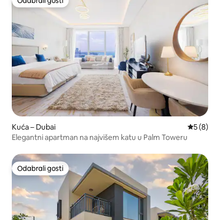
Odabrali gosti
Odabrali gosti
Kuća – Dubai
Prosječna
5 (8)
Elegantni apartman na najvišem katu u Palm Toweru
Odabrali gosti
Odabrali gosti