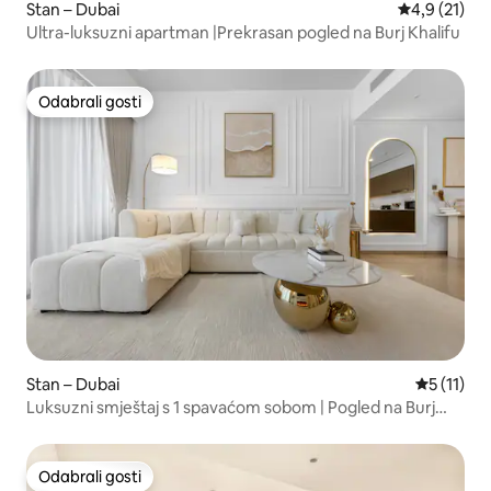
Stan – Dubai
Prosječna oc
4,9 (21)
Ultra-luksuzni apartman |Prekrasan pogled na Burj Khalifu
Odabrali gosti
Odabrali gosti
Stan – Dubai
Prosječna 
5 (11)
Luksuzni smještaj s 1 spavaćom sobom | Pogled na Burj
Khalifu iz beskonačnog bazena
Odabrali gosti
Odabrali gosti