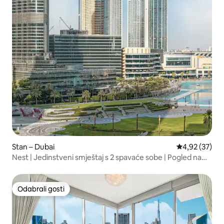
Stan – Dubai
Prosječna ocje
4,92 (37)
Nest | Jedinstveni smještaj s 2 spavaće sobe | Pogled na
Burj i fontanu | Opera
Odabrali gosti
Odabrali gosti