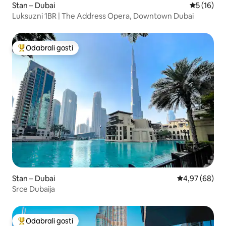
Stan – Dubai
Prosječna 
5 (16)
Luksuzni 1BR | The Address Opera, Downtown Dubai
Odabrali gosti
Među najviše rangiranima s oznakom „Odabrali gosti”
Stan – Dubai
Prosječna ocje
4,97 (68)
Srce Dubaija
Odabrali gosti
Među najviše rangiranima s oznakom „Odabrali gosti”