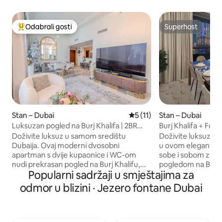
Odabrali gosti
Superhost
Među najviše rangiranima s oznakom „Odabrali gosti”
Superhost
Stan – Dubai
Prosječna ocjena: 5/5, recen
5 (11)
Stan – Dubai
Luksuzan pogled na Burj Khalifa | 2BR
Burj Khalifa + Font
Burj Vista
pogled |Vista Luxe
Doživite luksuz u samom središtu
Doživite luksuzni ž
Dubaija. Ovaj moderni dvosobni
u ovom elegantno
apartman s dvije kupaonice i WC-om
sobe i sobom za sl
nudi prekrasan pogled na Burj Khalifu,
pogledom na Burj K
Popularni sadržaji u smještajima za
elegantan interijer i prozore od poda do
balkonom s pogle
stropa. Do trgovačkog centra Dubai Mall
Ovom rezidencijo
odmor u blizini · Jezero fontane Dubai
i fontane možete doći žičarom, a nakon
Vacation, a ona s
toga se možete opustiti i uživati u
sadržajima u hotels
udobnosti koju pružaju potpuno
idealna za obitelji 
opremljena kuhinja, brzi Wi-Fi, bazen,
vrhunskoj postelji