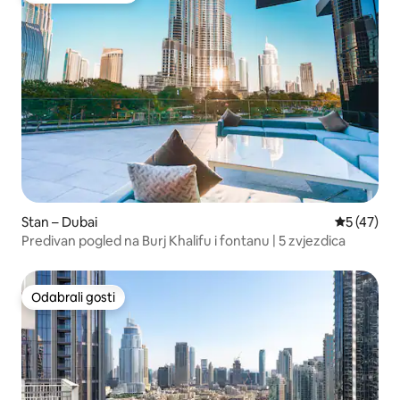
Stan – Dubai
Prosječna 
5 (47)
Predivan pogled na Burj Khalifu i fontanu | 5 zvjezdica
Odabrali gosti
Odabrali gosti