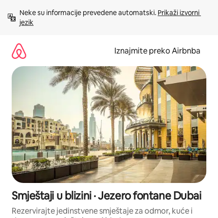
Prijeđi
Neke su informacije prevedene automatski. 
Prikaži izvorni 
na
jezik
sadržaj
Iznajmite preko Airbnba
Smještaji u blizini · Jezero fontane Dubai
Rezervirajte jedinstvene smještaje za odmor, kuće i