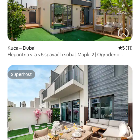
Kuća – Dubai
Prosječna 
5 (11)
Elegantna vila s 5 spavaćih soba | Maple 2 | Ograđeno
naselje
Superhost
Superhost