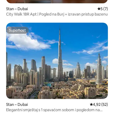
Stan – Dubai
Prosječna
5 (7)
City Walk 1BR Apt | Pogled na Burj + izravan pristup bazenu
Superhost
Superhost
Stan – Dubai
Prosječna ocje
4,92 (52)
Elegantni smještaj s 1 spavaćom sobom i pogledom na