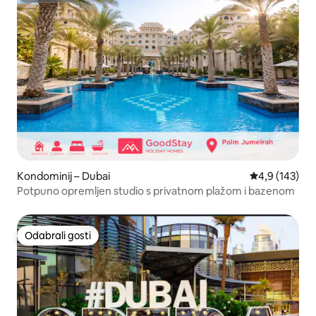
Kondominij – Dubai
Prosječna ocje
4,9 (143)
Potpuno opremljen studio s privatnom plažom i bazenom
Odabrali gosti
Odabrali gosti