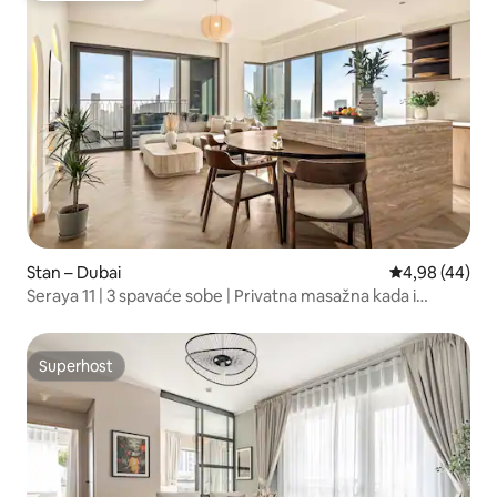
Stan – Dubai
Prosječna ocje
4,98 (44)
Seraya 11 | 3 spavaće sobe | Privatna masažna kada i
infracrvena sauna
Superhost
Superhost