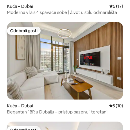
Kuća – Dubai
Prosječna 
5 (17)
Moderna vila s 4 spavaće sobe | Život u stilu odmarališta
Odabrali gosti
Odabrali gosti
Kuća – Dubai
Prosječna 
5 (10)
Elegantan 1BR u Dubaiju – pristup bazenu i teretani