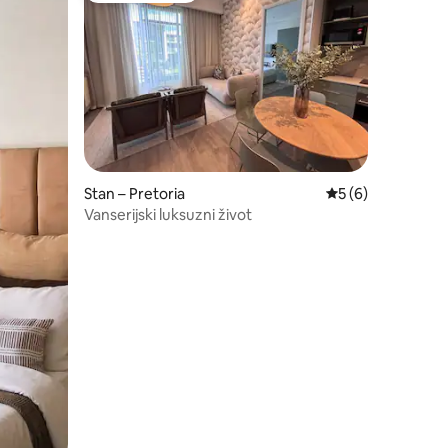
Stan – Pretoria
Prosječna ocjena: 
5 (6)
Vanserijski luksuzni život