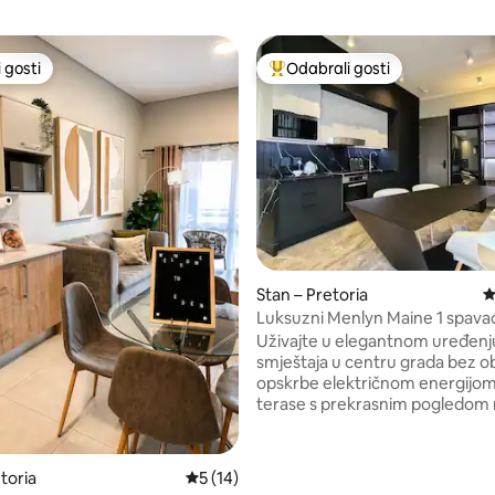
 gosti
Odabrali gosti
 gosti
Među najviše rangiranima s oz
5, recenzija: 32
Stan – Pretoria
P
Luksuzni Menlyn Maine 1 spava
12. katu
Uživajte u elegantnom uređenj
smještaja u centru grada bez 
opskrbe električnom energijom.
terase s prekrasnim pogledom n
dio Pretorije. Uključuje 1 spavaću sobu,
modernu kuhinju s mikrovalno
pećnicom, pametni TV od 75", p
toria
Prosječna ocjena: 5/5, recenzija: 14
5 (14)
sjedenje i kupaonicu s tušem. O