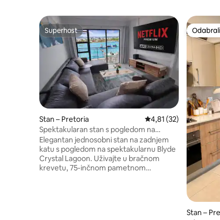
Superhost
Odabrali
Superhost
Odabrali
Stan – Pretoria
Prosječna ocjena: 4,81/
4,81 (32)
Spektakularan stan s pogledom na
lagunu – The Blyde
Elegantan jednosobni stan na zadnjem
katu s pogledom na spektakularnu Blyde
Crystal Lagoon. Uživajte u bračnom
krevetu, 75-inčnom pametnom
televizoru s Netflixom u 4K rezoluciji,
bežičnom internetu i balkonu s
opremom za roštilj i panoramskim
pogledom. Potpuno samostalno, s
Stan – Pre
perilicom rublja i perilicom posuđa. U