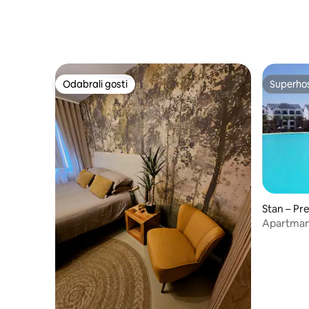
Odabrali gosti
Superho
Odabrali gosti
Superho
Stan – Pre
Apartman
ljubitelje