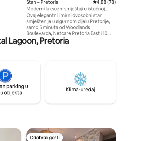
Stan – Pretoria
Prosječna ocjena: 4,88
4,88 (78)
ni
Moderni luksuzni smještaji u istočnoj
govačkog
Pretoriji
Ovaj elegantni i mirni dvosobni stan
uare
smješten je u sigurnom dijelu Pretorije,
en i
samo 5 minuta od Woodlands
su
Boulevarda, Netcare Pretoria East i 10
aja
tal Lagoon, Pretoria
minuta od SunBet Arene, Menlyn
Mainea, Silver Lakesa i glavnih autocesta
(N1 i N4). Uživajte u sadržajima koji se
nalaze na posjedu, a među njima su
zajednički bazen, teniski teren, dječje
igralište, prostor za roštilj i sigurne staze
za šetnju ili trčanje. Savršeno za posao ili
odmor – moderan, praktično smješten,
an parking u
zrači tihim luksuzom i udobnošću. Baš
Klima-uređaj
pu objekta
kao kod kuće, ali još bolje.
Odabrali gosti
Odabrali gosti