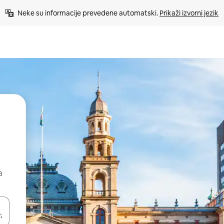
Neke su informacije prevedene automatski. 
Prikaži izvorni jezik
a
dati koristeći se strelicama prema gore i prema dolje, kao i dodirom i