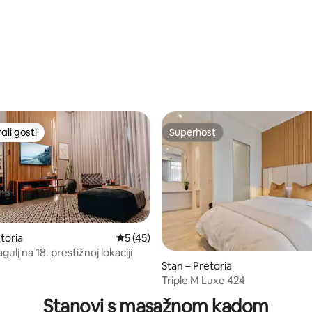
/5, recenzija: 7
li gosti
Superhost
više rangiranima s oznakom „Odabrali gosti”
Superhost
toria
Prosječna ocjena: 5/5, recenzija: 45
5 (45)
gulj na 18. prestižnoj lokaciji
Stan – Pretoria
5, recenzija: 12
Triple M Luxe 424
Stanovi s masažnom kadom