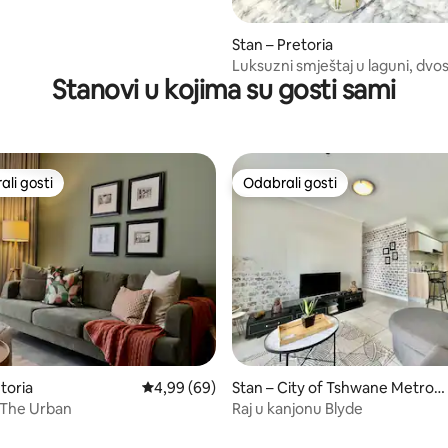
5, recenzija: 17
Stan – Pretoria
Luksuzni smještaj u laguni, dv
Stanovi u kojima su gosti sami
stan u The Blydeu.
li gosti
Odabrali gosti
više rangiranima s oznakom „Odabrali gosti”
Odabrali gosti
toria
Prosječna ocjena: 4,99/5, recenzija: 69
4,99 (69)
Stan – City of Tshwane Metrop
olitan Municipality
@ The Urban
Raj u kanjonu Blyde