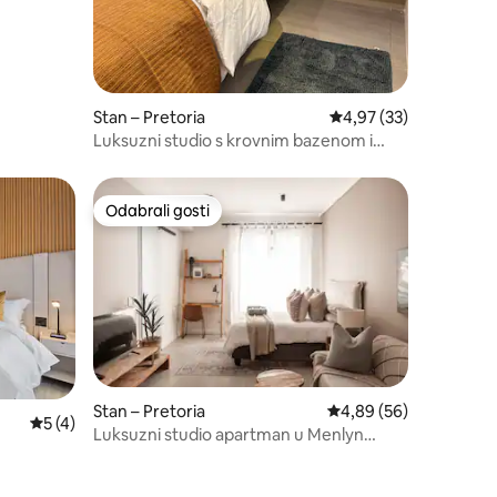
Stan – Pretoria
Prosječna ocjena: 4,97
4,97 (33)
Luksuzni studio s krovnim bazenom i
restoranom u sklopu objekta
Odabrali gosti
Odabrali gosti
Stan – Pretoria
Prosječna ocjena: 4,89
4,89 (56)
Prosječna ocjena: 5/5, recenzija: 4
5 (4)
Luksuzni studio apartman u Menlyn
Maineu