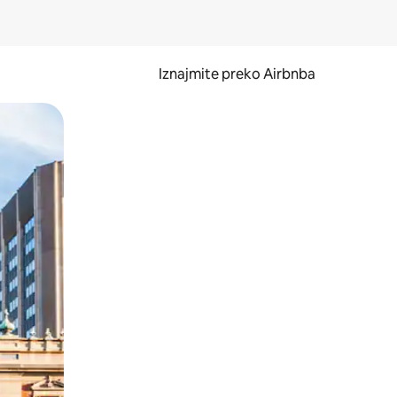
Iznajmite preko Airbnba
li prelaskom prstom po zaslonu.