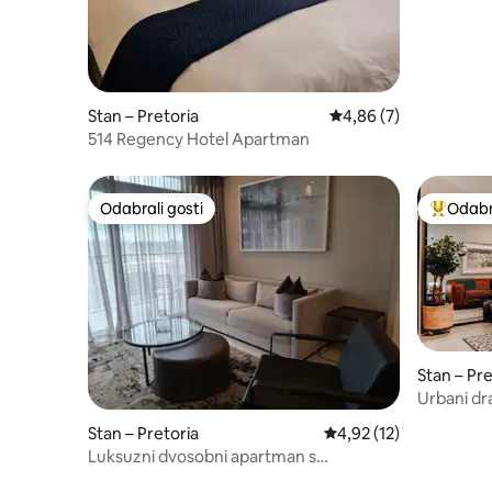
Stan – Pretoria
Prosječna ocjena: 4,86
4,86 (7)
514 Regency Hotel Apartman
Odabrali gosti
Odabra
Odabrali gosti
Među naj
Stan – Pre
Urbani dra
Stan – Pretoria
Prosječna ocjena: 4,92/
4,92 (12)
Luksuzni dvosobni apartman s
kupaonicom Menlyn Maine