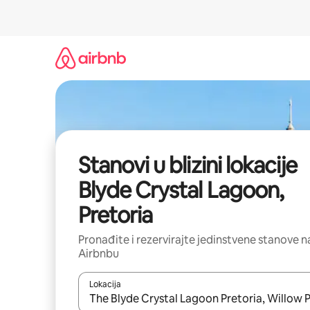
Prijeđi
na
sadržaj
Stanovi u blizini lokacije
Blyde Crystal Lagoon,
Pretoria
Pronađite i rezervirajte jedinstvene stanove n
Airbnbu
Lokacija
Kada budu dostupni rezultati, moći ćete ih pregle