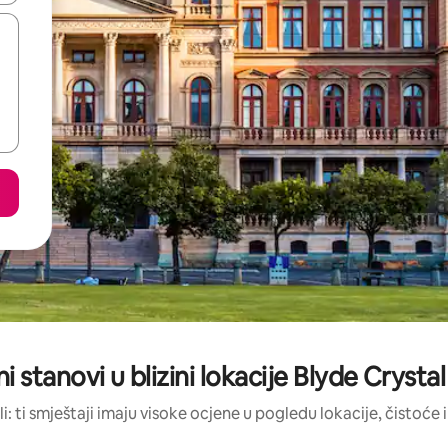
ni stanovi u blizini lokacije Blyde Crysta
li: ti smještaji imaju visoke ocjene u pogledu lokacije, čistoće i