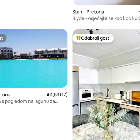
Stan – Pretoria
Blyde - osjećajte se kao kod ku
st
Odabrali gosti
st
Među najviše rangiranima s oz
toria
Prosječna ocjena: 4,53/5, recenzija: 17
4,53 (17)
 s pogledom na lagunu za
 vode