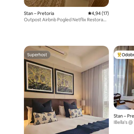
Stan – Pretoria
Prosječna ocjena: 4,94/
4,94 (17)
Outpost Airbnb Pogled Netflix Restoran
Luksuz
Superhost
Odabra
Superhost
Među naj
Stan – Pre
IBella's 