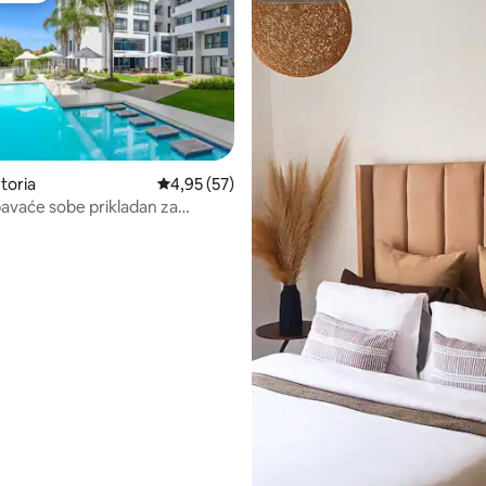
5, recenzija: 75
toria
Prosječna ocjena: 4,95/5, recenzija: 57
4,95 (57)
spavaće sobe prikladan za
enlyn Maine*5 minuta vožnje