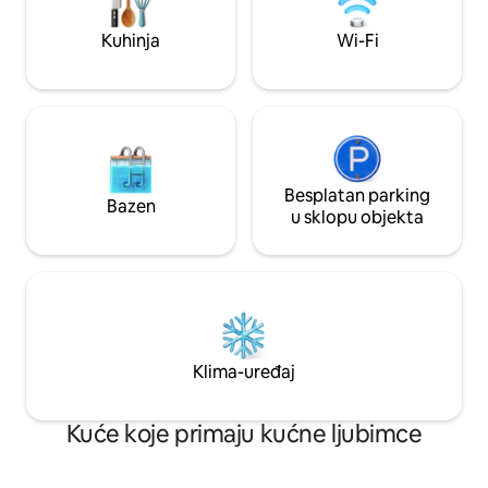
je 3. pomoćni krevet * Kupaonica s
tušem i WC-om u zasebnom prilogu *
Kuhinja
Wi-Fi
Odvojena parcela, stroga higijena,
fleksibilno otkazivanje
Besplatan parking
Bazen
u sklopu objekta
Klima-uređaj
Kuće koje primaju kućne ljubimce