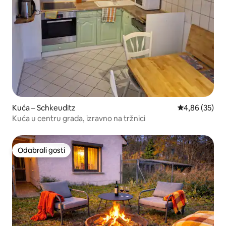
Kuća – Schkeuditz
Prosječna ocje
4,86 (35)
Kuća u centru grada, izravno na tržnici
Odabrali gosti
Odabrali gosti