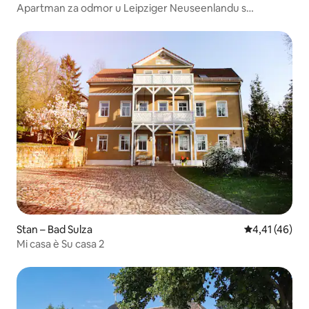
Apartman za odmor u Leipziger Neuseenlandu s
bazenom
Stan – Bad Sulza
Prosječna ocje
4,41 (46)
Mi casa è Su casa 2