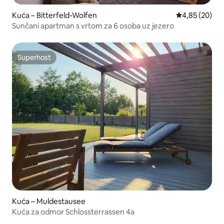
Kuća – Bitterfeld-Wolfen
Prosječna ocje
4,85 (20)
Sunčani apartman s vrtom za 6 osoba uz jezero
Superhost
Superhost
Kuća – Muldestausee
Kuća za odmor Schlossterrassen 4a