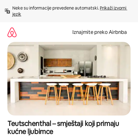
Prijeđi
Neke su informacije prevedene automatski. 
Prikaži izvorni 
na
jezik
sadržaj
Iznajmite preko Airbnba
Teutschenthal – smještaji koji primaju
kućne ljubimce