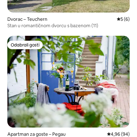
Dvorac – Teuchern
Prosječna
5 (6)
Stan u romantičnom dvorcu s bazenom (11)
Odabrali gosti
Odabrali gosti
Apartman za goste – Pegau
Prosječna ocje
4,96 (94)