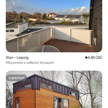
Stan – Leipzig
Prosječna ocje
4,85 (26)
Mezoneta s velikom terasom
Superhost
Superhost