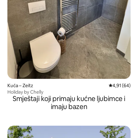
Kuća – Zeitz
Prosječna ocje
4,91 (64)
Holiday by Chelly
Smještaji koji primaju kućne ljubimce i
imaju bazen