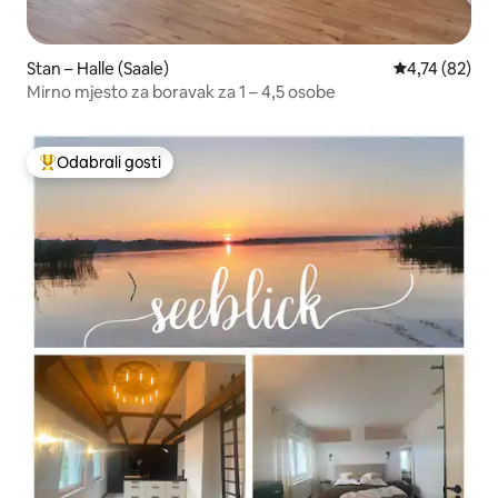
Stan – Halle (Saale)
Prosječna ocje
4,74 (82)
Mirno mjesto za boravak za 1 – 4,5 osobe
Odabrali gosti
Među najviše rangiranima s oznakom „Odabrali gosti”