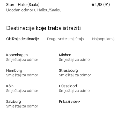
Stan – Halle (Saale)
Prosječna ocje
4,98 (91)
Ugodan odmor u Halleu/Saaleu
Destinacije koje treba istražiti
Obližnje destinacije
Druge vrste smještaja
Najpopularnije
Kopenhagen
Minhen
Smještaji za odmor
Smještaji za odmor
Hamburg
Strasbourg
Smještaji za odmor
Smještaji za odmor
Köln
Düsseldorf
Smještaji za odmor
Smještaji za odmor
Salzburg
Prikaži više
Smještaji za odmor