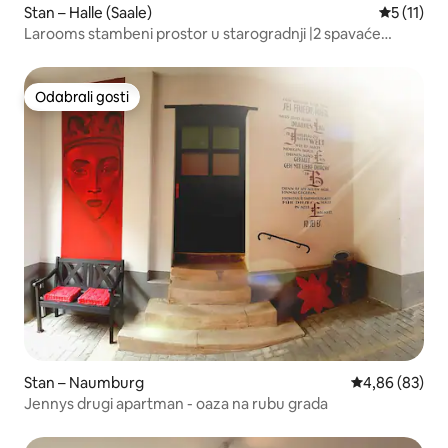
Stan – Halle (Saale)
Prosječna 
5 (11)
Larooms stambeni prostor u starogradnji |2 spavaće
sobe|Centar grada
Odabrali gosti
Odabrali gosti
Stan – Naumburg
Prosječna ocje
4,86 (83)
Jennys drugi apartman - oaza na rubu grada