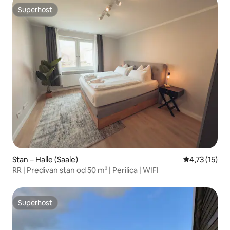
Superhost
Superhost
Stan – Halle (Saale)
Prosječna ocj
4,73 (15)
RR | Predivan stan od 50 m² | Perilica | WIFI
Superhost
Superhost