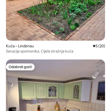
Kuća – Lindenau
Prosječna o
5 (20)
Sanacija spomenika. Cijela stražnja kuća
Odabrali gosti
Odabrali gosti