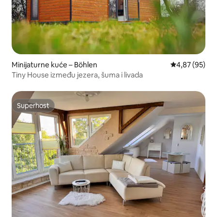
Minijaturne kuće – Böhlen
Prosječna ocje
4,87 (95)
Tiny House između jezera, šuma i livada
Superhost
Superhost