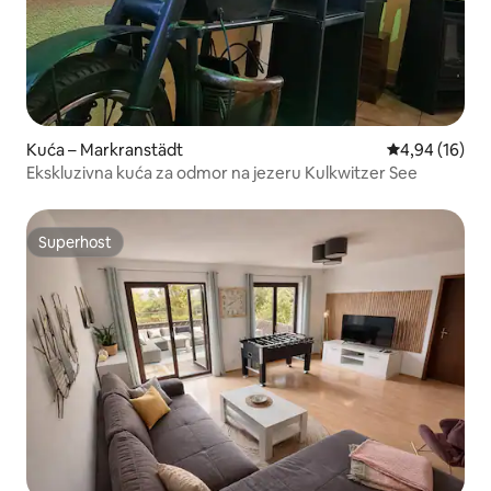
Kuća – Markranstädt
Prosječna ocje
4,94 (16)
Ekskluzivna kuća za odmor na jezeru Kulkwitzer See
Superhost
Superhost