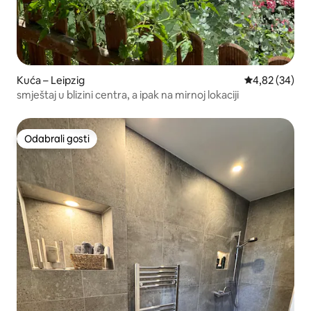
Kuća – Leipzig
Prosječna ocje
4,82 (34)
smještaj u blizini centra, a ipak na mirnoj lokaciji
Odabrali gosti
Odabrali gosti