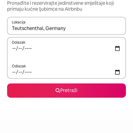
Pronađite i rezervirajte jedinstvene smještaje koji
primaju kućne ljubimce na Airbnbu
Lokacija
Kada budu dostupni rezultati, moći ćete ih pregledati koristeći
Dolazak
Odlazak
Pretraži