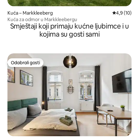
Kuća – Markkleeberg
Prosječna ocj
4,9 (10)
Kuća za odmor u Markkleebergu
Smještaji koji primaju kućne ljubimce i u
kojima su gosti sami
Odabrali gosti
Odabrali gosti