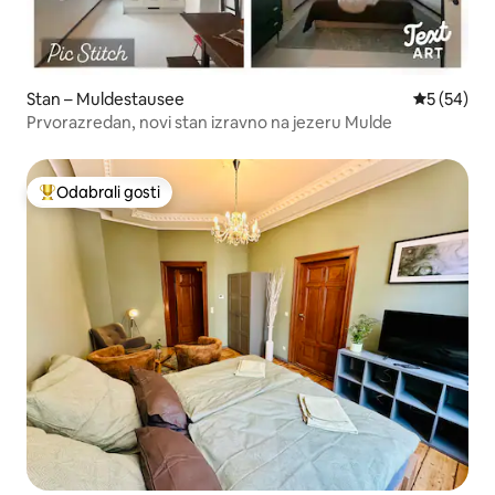
Stan – Muldestausee
Prosječna o
5 (54)
Prvorazredan, novi stan izravno na jezeru Mulde
Odabrali gosti
Među najviše rangiranima s oznakom „Odabrali gosti”