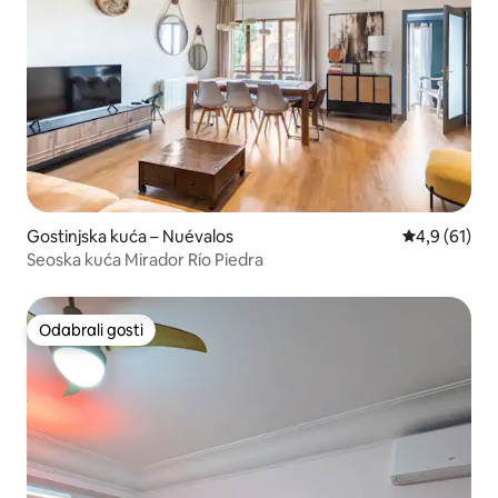
Gostinjska kuća – Nuévalos
Prosječna ocj
4,9 (61)
Seoska kuća Mirador Río Piedra
Odabrali gosti
Odabrali gosti