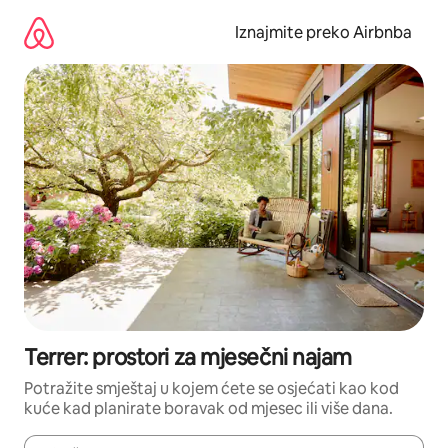
Prijeđi
na
Iznajmite preko Airbnba
sadržaj
Terrer: prostori za mjesečni najam
Potražite smještaj u kojem ćete se osjećati kao kod
kuće kad planirate boravak od mjesec ili više dana.