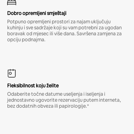
Dobro opremljeni smještaji
Potpuno opremljeni prostori za najam uključuju
kuhinju i sve sadržaje koji su vam potrebni za ugodan
boravak od mjesec ili više dana. Savršena zamjena za
opciju podnajma.
Fleksibilnost koju želite
Odaberite točne datume useljenja i iseljenja i
jednostavno ugovorite rezervaciju putem interneta,
bez dodatnih obveza ili papirologije.*