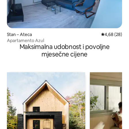
Stan – Ateca
Prosječna ocje
4,68 (28)
Apartamento Azul
Maksimalna udobnost i povoljne
mjesečne cijene