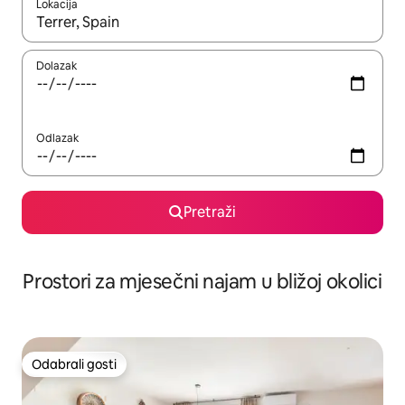
Lokacija
Kada budu dostupni rezultati, moći ćete ih pregledati koristeći
Dolazak
Odlazak
Pretraži
Prostori za mjesečni najam u bližoj okolici
Odabrali gosti
Odabrali gosti