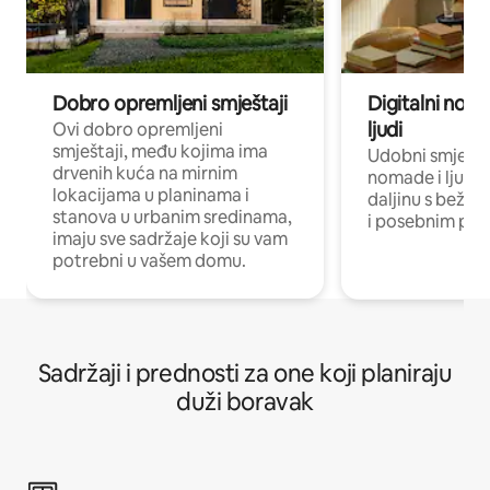
Dobro opremljeni smještaji
Digitalni noma
ljudi
Ovi dobro opremljeni
smještaji, među kojima ima
Udobni smještaj
drvenih kuća na mirnim
nomade i ljude 
lokacijama u planinama i
daljinu s bežič
stanova u urbanim sredinama,
i posebnim pro
imaju sve sadržaje koji su vam
potrebni u vašem domu.
Sadržaji i prednosti za one koji planiraju
duži boravak