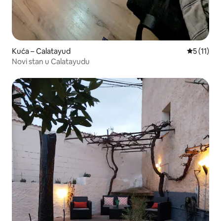
Kuća – Calatayud
Prosječna 
5 (11)
Novi stan u Calatayudu