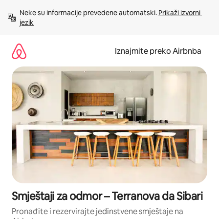
Prijeđi
Neke su informacije prevedene automatski. 
Prikaži izvorni 
na
jezik
sadržaj
Iznajmite preko Airbnba
Smještaji za odmor – Terranova da Sibari
Pronađite i rezervirajte jedinstvene smještaje na