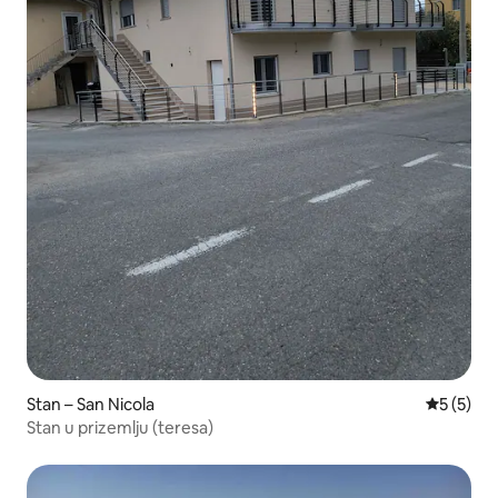
Stan – San Nicola
Prosječna
5 (5)
Stan u prizemlju (teresa)