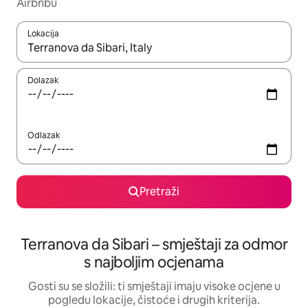
Airbnbu
Lokacija
Kada budu dostupni rezultati, moći ćete ih pregledati koristeći
Dolazak
Odlazak
Pretraži
Terranova da Sibari – smještaji za odmor
s najboljim ocjenama
Gosti su se složili: ti smještaji imaju visoke ocjene u
pogledu lokacije, čistoće i drugih kriterija.