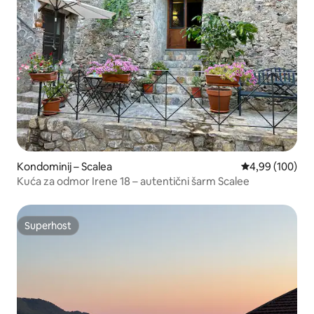
Kondominij – Scalea
Prosječna ocjen
4,99 (100)
Kuća za odmor Irene 18 – autentični šarm Scalee
Superhost
Superhost