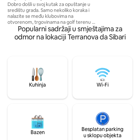
Drugi je kat potkr
Cosenze
Dobro došli u svoj kutak za opuštanje u
krevetom i panoram
središtu grada. Samo nekoliko koraka i
kat, s druge strane
nalazite se među klubovima na
panoramskom terasom. Kup
otvorenom, trgovinama na golf terenu i
prostrana s tušem
Popularni sadržaji u smještajima za
pogledima na povijesnu jezgru grada.
funkcijom bidea.
Smještaj nudi dvije odvojene
odmor na lokaciji Terranova da Sibari
dvokrevetne spavaće sobe, od kojih
svaka ima vlastitu kupaonicu, TV i klima-
uređaj. Idealno za parove koji žele više
prostora, za suputnike, kolege na
poslovnim putovanjima ili one koji rade
na daljinu. Napomena: cijena je samo za
jednu sobu. Pošaljite poruku kako biste
dobili cijenu za dvije spavaće sobe i dvije
Kuhinja
Wi-Fi
kupaonice.
Besplatan parking
Bazen
u sklopu objekta