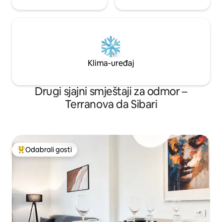
Klima-uređaj
Drugi sjajni smještaji za odmor –
Terranova da Sibari
Odabrali gosti
Među najviše rangiranima s oznakom „Odabrali gosti”