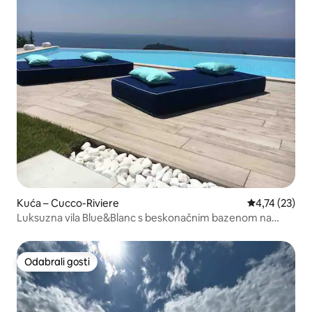
Kuća – Cucco-Riviere
Prosječna ocje
4,74 (23)
Luksuzna vila Blue&Blanc s beskonačnim bazenom na
otoku
Odabrali gosti
Odabrali gosti