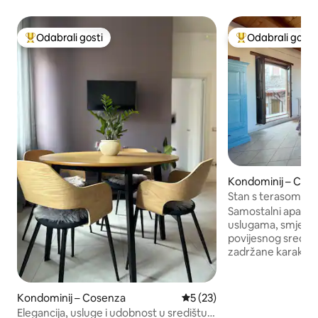
Odabrali gosti
Odabrali gosti
Među najviše rangiranima s oznakom „Odabrali gosti”
Među najviše ran
Kondominij – Civit
Stan s terasom
Samostalni apartm
uslugama, smješt
povijesnog središt
zadržane karakteris
Materijali su izrađ
Možete uživati u 
more i dolinu Raga
Kondominij – Cosenza
Prosječna ocjena: 5/5, recen
5 (23)
dah. Stan je izgrađen na dvije razine.
Elegancija, usluge i udobnost u središtu