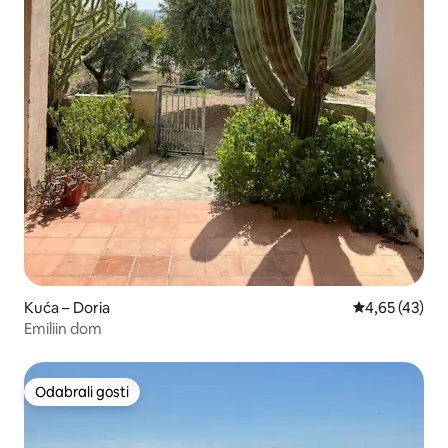
Kuća – Doria
Prosječna ocje
4,65 (43)
Emiliin dom
Odabrali gosti
Odabrali gosti