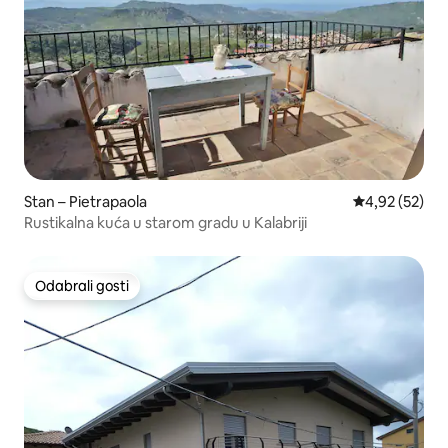
Stan – Pietrapaola
Prosječna ocje
4,92 (52)
Rustikalna kuća u starom gradu u Kalabriji
Odabrali gosti
Odabrali gosti