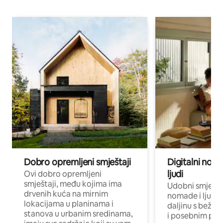
Dobro opremljeni smještaji
Digitalni noma
ljudi
Ovi dobro opremljeni
smještaji, među kojima ima
Udobni smještaj
drvenih kuća na mirnim
nomade i ljude 
lokacijama u planinama i
daljinu s bežič
stanova u urbanim sredinama,
i posebnim pro