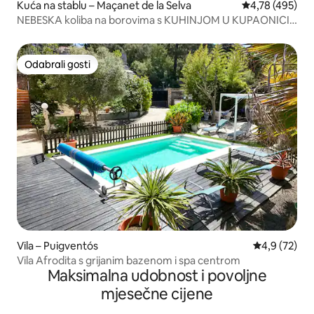
Kuća na stablu – Maçanet de la Selva
Prosječna ocjen
4,78 (495)
NEBESKA koliba na borovima s KUHINJOM U KUPAONICI i
OPUŠTANJEM
Odabrali gosti
Odabrali gosti
Vila – Puigventós
Prosječna ocj
4,9 (72)
Vila Afrodita s grijanim bazenom i spa centrom
Maksimalna udobnost i povoljne
mjesečne cijene