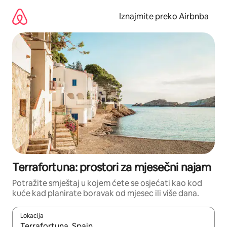
Prijeđi
na
Iznajmite preko Airbnba
sadržaj
Terrafortuna: prostori za mjesečni najam
Potražite smještaj u kojem ćete se osjećati kao kod
kuće kad planirate boravak od mjesec ili više dana.
Lokacija
Kada budu dostupni rezultati, moći ćete ih pregledati koristeći