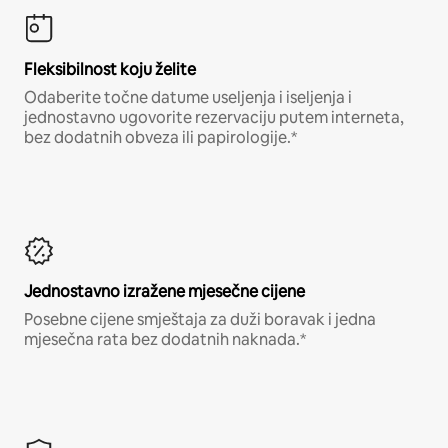
Fleksibilnost koju želite
Odaberite točne datume useljenja i iseljenja i
jednostavno ugovorite rezervaciju putem interneta,
bez dodatnih obveza ili papirologije.*
Jednostavno izražene mjesečne cijene
Posebne cijene smještaja za duži boravak i jedna
mjesečna rata bez dodatnih naknada.*