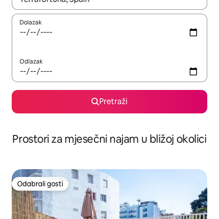
Dolazak
Odlazak
Pretraži
Prostori za mjesečni najam u bližoj okolici
Odabrali gosti
Odabrali gosti