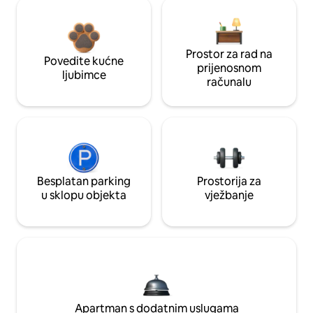
Prostor za rad na
Povedite kućne
prijenosnom
ljubimce
računalu
Besplatan parking
Prostorija za
u sklopu objekta
vježbanje
Apartman s dodatnim uslugama