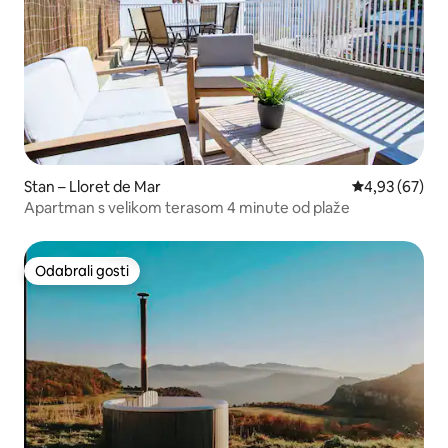
Stan – Lloret de Mar
Prosječna ocje
4,93 (67)
Apartman s velikom terasom 4 minute od plaže
Odabrali gosti
Odabrali gosti