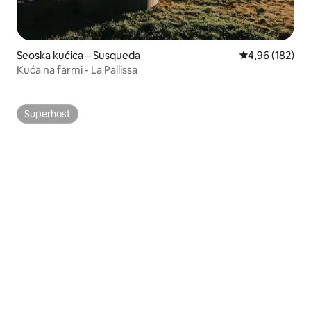
Seoska kućica – Susqueda
Prosječna ocjen
4,96 (182)
Kuća na farmi - La Pallissa
Superhost
Superhost