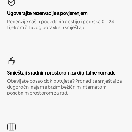
Ugovarajte rezervacije s povjerenjem
Recenzije naših pouzdanih gostiju i podrška 0 – 24
tijekom čitavog boravka u smještaju.
Smještaji s radnim prostorom za digitalne nomade
Obavljate posao dok putujete? Pronađite smještaj za
dugoročni najam s brzim bežičnim internetom i
posebnim prostorom za rad.