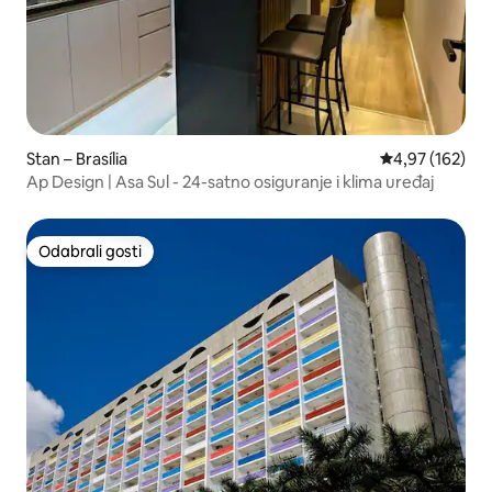
Stan – Brasília
Prosječna ocjen
4,97 (162)
Ap Design | Asa Sul - 24-satno osiguranje i klima uređaj
Odabrali gosti
Odabrali gosti