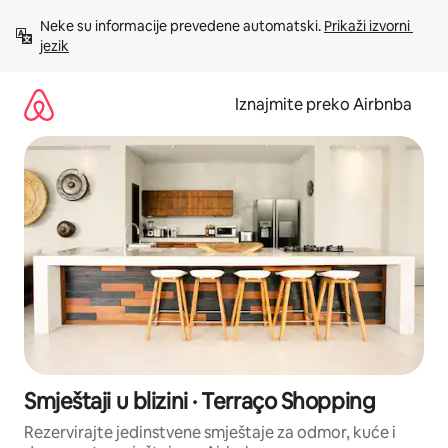
Prijeđi
Neke su informacije prevedene automatski. 
Prikaži izvorni 
na
jezik
sadržaj
Iznajmite preko Airbnba
Smještaji u blizini · Terraço Shopping
Rezervirajte jedinstvene smještaje za odmor, kuće i