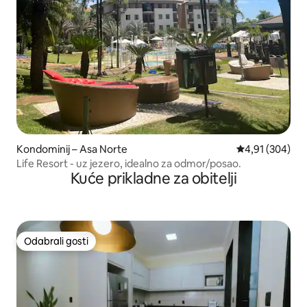
Kondominij – Asa Norte
Prosječna ocjen
4,91 (304)
Life Resort - uz jezero, idealno za odmor/posao.
Kuće prikladne za obitelji
Odabrali gosti
Odabrali gosti