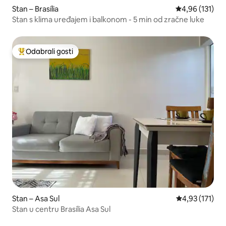
Stan – Brasília
Prosječna ocjen
4,96 (131)
Stan s klima uređajem i balkonom - 5 min od zračne luke
Odabrali gosti
Među najviše rangiranima s oznakom „Odabrali gosti”
Stan – Asa Sul
Prosječna ocje
4,93 (171)
Stan u centru Brasília Asa Sul