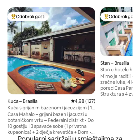
Odabrali gosti
Odabrali gosti
Među najviše rangiranima s oznakom „Odabrali gosti”
Među najviše ran
Stan – Brasília
Stan u hotelu hote
čišćenje i prozrač
Mirno je raditi i o
zračne luke, 4 km 
pored Casa Parka 
Struktura s 4 zvje
(poluolimska je gr
Kuća – Brasília
Prosječna ocjena: 4,98/5, recenz
4,98 (127)
teretanom. Poslovn
Kuća s grijanim bazenom i jacuzzijem | 10
restoran dostupni 
gostiju
Casa Mahalo – grijani bazen i jacuzzi u
mikrovalnu pećnicu
botaničkom vrtu – Federalni distrikt • Do
filtar za vodu, apa
10 gostiju | 3 spavaće sobe (1 privatna
blender, aparat za 
kupaonica) + 2 dječja krevetića + Dom •
jelo. Kupaonica je
Popularni sadržaji u smještajima za
Bazen (s vodopadom) i jacuzzi (s