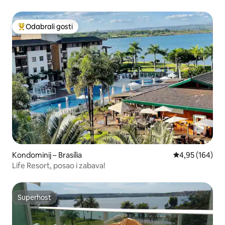
Odabrali gosti
Među najviše rangiranima s oznakom „Odabrali gosti”
Kondominij – Brasília
Prosječna ocjen
4,95 (164)
Life Resort, posao i zabava!
Superhost
Superhost