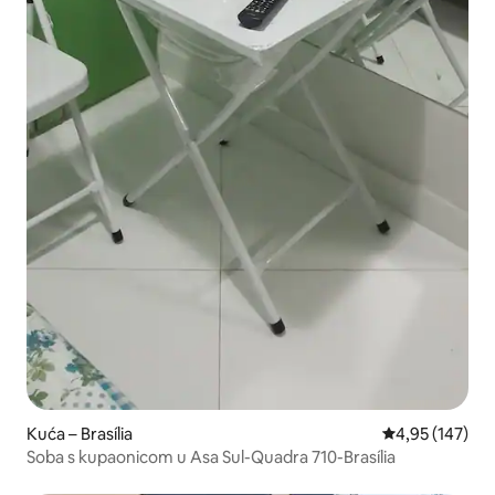
Kuća – Brasília
Prosječna ocjen
4,95 (147)
Soba s kupaonicom u Asa Sul-Quadra 710-Brasília