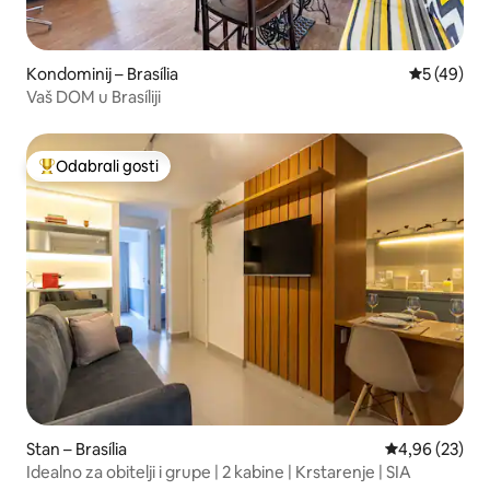
Kondominij – Brasília
Prosječna o
5 (49)
Vaš DOM u Brasíliji
Odabrali gosti
Među najviše rangiranima s oznakom „Odabrali gosti”
Stan – Brasília
Prosječna ocje
4,96 (23)
Idealno za obitelji i grupe | 2 kabine | Krstarenje | SIA