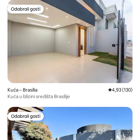
Odabrali gosti
Odabrali gosti
Kuća – Brasília
Prosječna ocjen
4,93 (130)
Kuća u blizini središta Brasílije
Odabrali gosti
Odabrali gosti