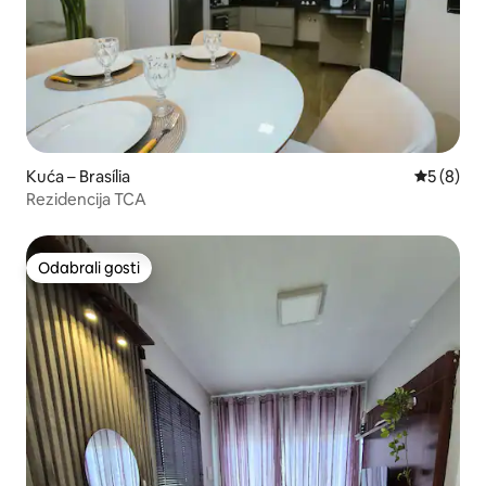
Kuća – Brasília
Prosječna
5 (8)
Rezidencija TCA
Odabrali gosti
Odabrali gosti