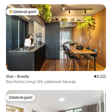
Odabrali gosti
Među najviše rangiranima s oznakom „Odabrali gosti”
Stan – Brasília
Prosječna 
5 (22)
Eixo Norte Living | Stil, udobnost i lokacija
Odabrali gosti
Odabrali gosti