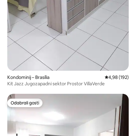
Kondominij – Brasília
Prosječna ocjen
4,98 (192)
Kit Jazz Jugozapadni sektor Prostor VillaVerde
Odabrali gosti
Odabrali gosti