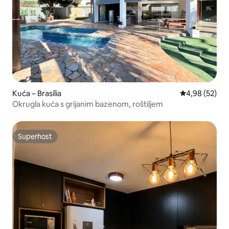
Kuća – Brasília
Prosječna ocje
4,98 (52)
Okrugla kuća s grijanim bazenom, roštiljem
Superhost
Superhost