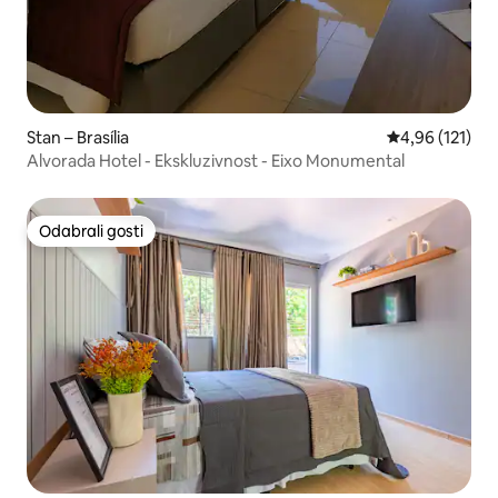
Stan – Brasília
Prosječna ocjen
4,96 (121)
Alvorada Hotel - Ekskluzivnost - Eixo Monumental
Odabrali gosti
Odabrali gosti