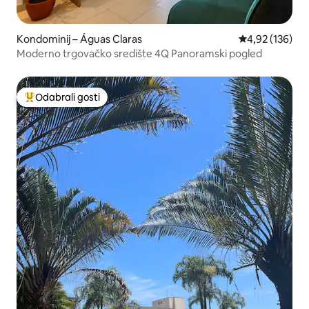
Kondominij – Águas Claras
Prosječna ocjen
4,92 (136)
Moderno trgovačko središte 4Q Panoramski pogled
Odabrali gosti
Među najviše rangiranima s oznakom „Odabrali gosti”