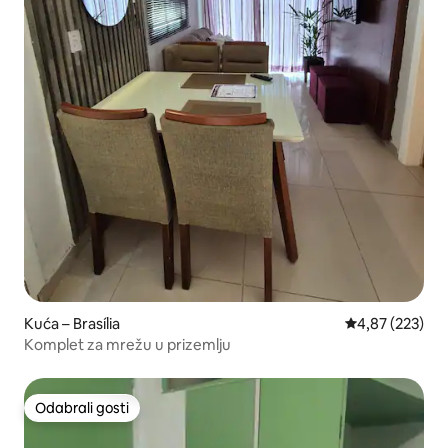
Kuća – Brasília
Prosječna ocjen
4,87 (223)
Komplet za mrežu u prizemlju
Odabrali gosti
Odabrali gosti