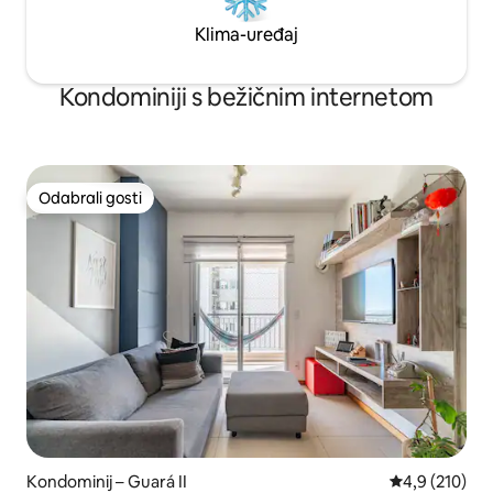
Klima-uređaj
Kondominiji s bežičnim internetom
Odabrali gosti
Odabrali gosti
Kondominij – Guará II
Prosječna ocje
4,9 (210)