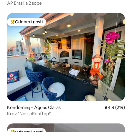
AP Brasilia 2 sobe
Odabrali gosti
Među najviše rangiranima s oznakom „Odabrali gosti”
Kondominij – Águas Claras
Prosječna ocje
4,9 (219)
Krov *NossoRooftop*