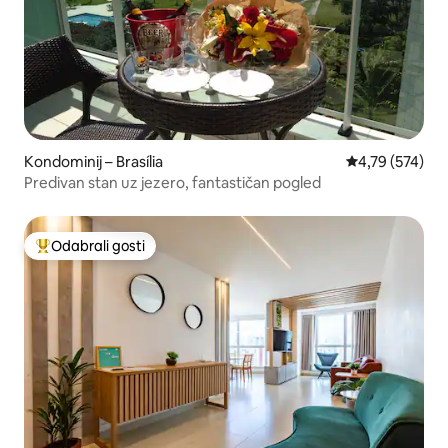
Kondominij – Brasília
Prosječna ocjen
4,79 (574)
Predivan stan uz jezero, fantastičan pogled
Odabrali gosti
Među najviše rangiranima s oznakom „Odabrali gosti”