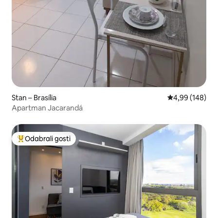
Stan – Brasília
Prosječna ocjen
4,99 (148)
Apartman Jacarandá
Odabrali gosti
Među najviše rangiranima s oznakom „Odabrali gosti”