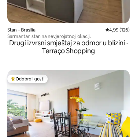
Stan – Brasília
Prosječna ocjen
4,99 (126)
Šarmantan stan na nevjerojatnoj lokaciji.
Drugi izvrsni smještaj za odmor u blizini ·
Terraço Shopping
Odabrali gosti
Među najviše rangiranima s oznakom „Odabrali gosti”