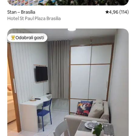
Stan – Brasília
Prosječna ocjen
4,96 (114)
Hotel St Paul Plaza Brasilia
Odabrali gosti
Među najviše rangiranima s oznakom „Odabrali gosti”