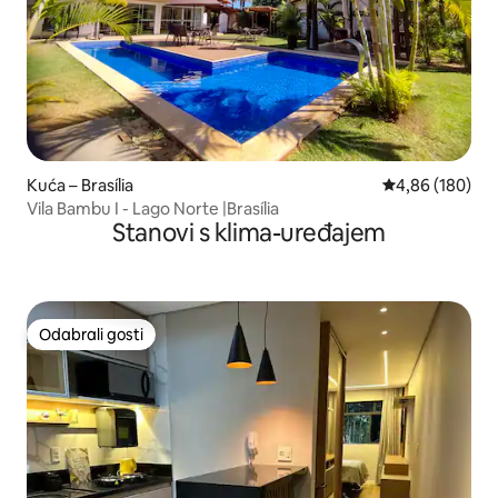
Kuća – Brasília
Prosječna ocjen
4,86 (180)
Vila Bambu I - Lago Norte |Brasília
Stanovi s klima-uređajem
Odabrali gosti
Odabrali gosti