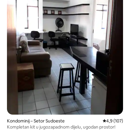
Kondominij – Setor Sudoeste
Prosječna ocje
4,9 (107)
Kompletan kit u jugozapadnom dijelu, ugodan prostor!