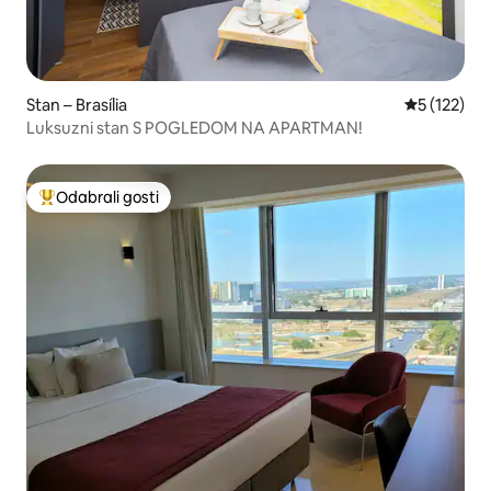
Stan – Brasília
Prosječna o
5 (122)
Luksuzni stan S POGLEDOM NA APARTMAN!
Odabrali gosti
Među najviše rangiranima s oznakom „Odabrali gosti”