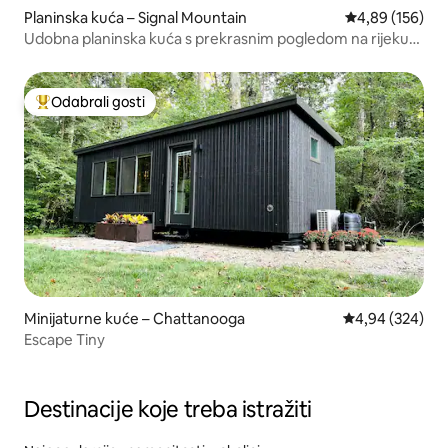
Planinska kuća – Signal Mountain
Prosječna ocjen
4,89 (156)
Udobna planinska kuća s prekrasnim pogledom na rijeku
Tennessee
Odabrali gosti
Među najviše rangiranima s oznakom „Odabrali gosti”
Minijaturne kuće – Chattanooga
Prosječna ocjen
4,94 (324)
Escape Tiny
Destinacije koje treba istražiti