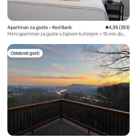
Apartman za goste – Red Bank
Prosječna ocjen
4,95 (393)
Mirni apartman za goste s čajnom kuhinjom > 15 min do
grada!
Odabrali gosti
Odabrali gosti