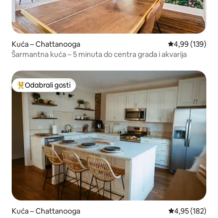
Kuća – Chattanooga
Prosječna ocjen
4,99 (139)
Šarmantna kuća – 5 minuta do centra grada i akvarija
Odabrali gosti
Među najviše rangiranima s oznakom „Odabrali gosti”
Kuća – Chattanooga
Prosječna ocjen
4,95 (182)