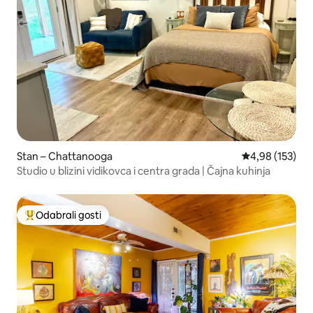
Stan – Chattanooga
Prosječna ocjen
4,98 (153)
Studio u blizini vidikovca i centra grada | Čajna kuhinja
Odabrali gosti
Među najviše rangiranima s oznakom „Odabrali gosti”