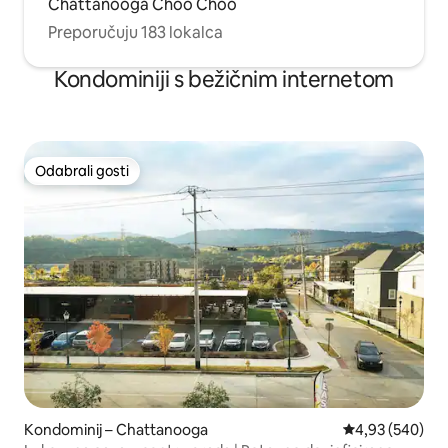
Chattanooga Choo Choo
Preporučuju 183 lokalca
Kondominiji s bežičnim internetom
Odabrali gosti
Odabrali gosti
Kondominij – Chattanooga
Prosječna ocjen
4,93 (540)