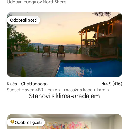
Udoban bungalov NorthShore
Odabrali gosti
Odabrali gosti
Kuća – Chattanooga
Prosječna ocje
4,9 (416)
Sunset Haven 4BR + bazen + masažna kada + kamin
Stanovi s klima-uređajem
Odabrali gosti
Među najviše rangiranima s oznakom „Odabrali gosti”