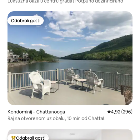
Luksuzna oaza u centru grada | Potpuno dezinficirano
Odabrali gosti
Odabrali gosti
Kondominij – Chattanooga
Prosječna ocjen
4,92 (296)
Raj na otvorenom uz obalu, 10 min od Chatta!!
Odabrali gosti