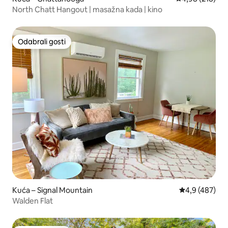
North Chatt Hangout | masažna kada | kino
Odabrali gosti
Odabrali gosti
Kuća – Signal Mountain
Prosječna ocje
4,9 (487)
Walden Flat