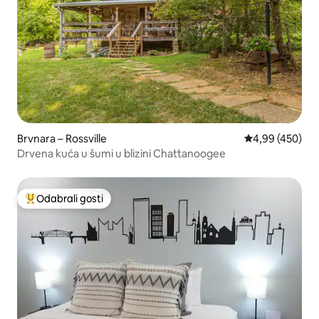
Brvnara – Rossville
Prosječna ocjen
4,99 (450)
Drvena kuća u šumi u blizini Chattanoogee
Odabrali gosti
Među najviše rangiranima s oznakom „Odabrali gosti”