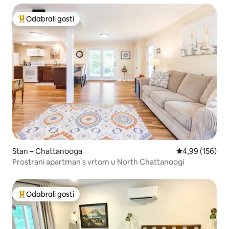
Odabrali gosti
Među najviše rangiranima s oznakom „Odabrali gosti”
Stan – Chattanooga
Prosječna ocjen
4,99 (156)
Prostrani apartman s vrtom u North Chattanoogi
Odabrali gosti
Među najviše rangiranima s oznakom „Odabrali gosti”