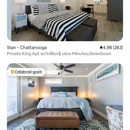
Stan – Chattanooga
Prosječna ocjen
4,98 (263)
Private King Apt w/million$ view Minutes/downtown
Odabrali gosti
Među najviše rangiranima s oznakom „Odabrali gosti”