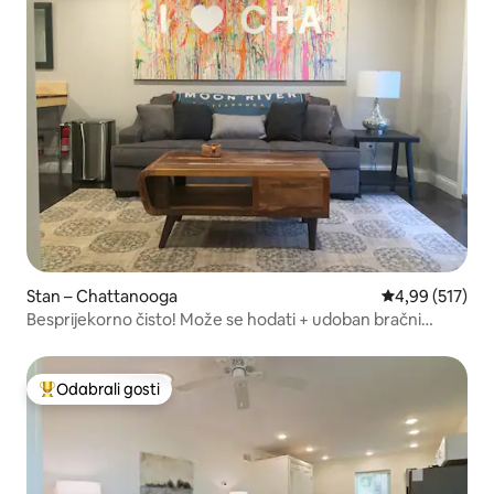
Stan – Chattanooga
Prosječna ocjen
4,99 (517)
Besprijekorno čisto! Može se hodati + udoban bračni
krevet!
Odabrali gosti
Među najviše rangiranima s oznakom „Odabrali gosti”