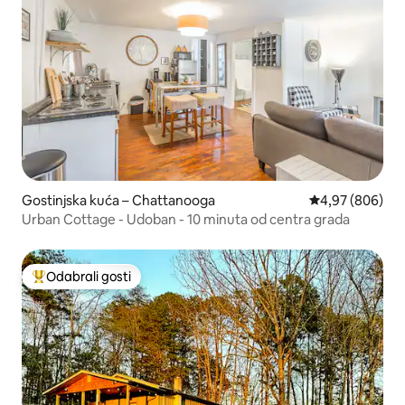
Gostinjska kuća – Chattanooga
Prosječna ocjen
4,97 (806)
Urban Cottage - Udoban - 10 minuta od centra grada
Odabrali gosti
Među najviše rangiranima s oznakom „Odabrali gosti”