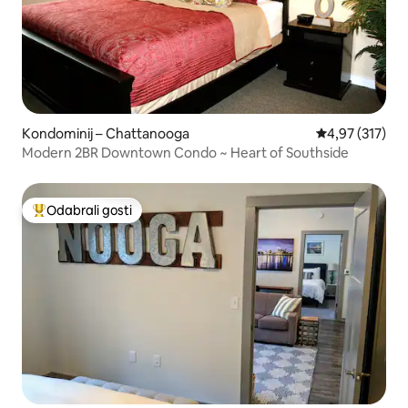
Kondominij – Chattanooga
Prosječna ocjen
4,97 (317)
Modern 2BR Downtown Condo ~ Heart of Southside
Odabrali gosti
Među najviše rangiranima s oznakom „Odabrali gosti”