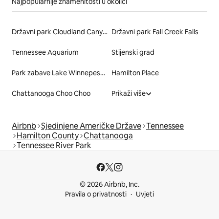
Najpopularnije znamenitosti u okolici
Državni park Cloudland Canyon
Državni park Fall Creek Falls
Tennessee Aquarium
Stijenski grad
Park zabave Lake Winnepesaukah
Hamilton Place
Chattanooga Choo Choo
Prikaži više
Airbnb
Sjedinjene Američke Države
Tennessee
Hamilton County
Chattanooga
Tennessee River Park
© 2026 Airbnb, Inc.
Pravila o privatnosti
Uvjeti