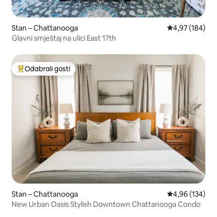
Stan – Chattanooga
Prosječna ocjen
4,97 (184)
Glavni smještaj na ulici East 17th
Odabrali gosti
Među najviše rangiranima s oznakom „Odabrali gosti”
Stan – Chattanooga
Prosječna ocjen
4,96 (134)
New Urban Oasis Stylish Downtown Chattanooga Condo