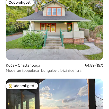
Odabrali gosti
Odabrali gosti
Kuća – Chattanooga
Prosječna ocjen
4,89 (157)
Moderan i popularan bungalov u blizini centra
Odabrali gosti
Među najviše rangiranima s oznakom „Odabrali gosti”