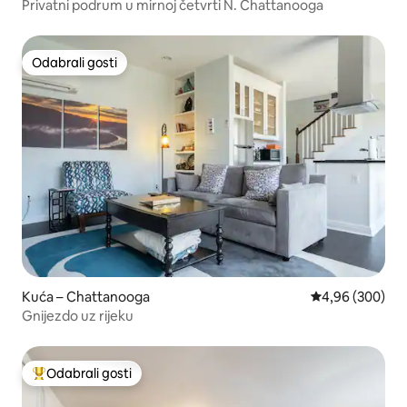
Privatni podrum u mirnoj četvrti N. Chattanooga
Odabrali gosti
Odabrali gosti
Kuća – Chattanooga
Prosječna ocjen
4,96 (300)
Gnijezdo uz rijeku
Odabrali gosti
Među najviše rangiranima s oznakom „Odabrali gosti”