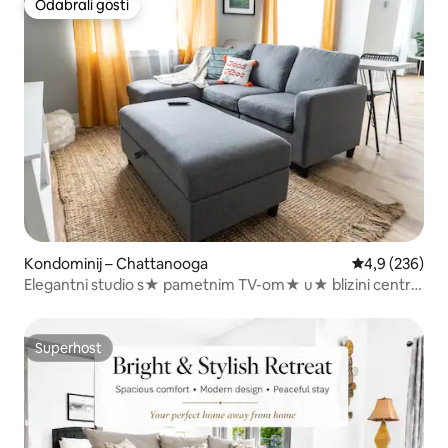
Odabrali gosti
Odabrali gosti
Kondominij – Chattanooga
Prosječna ocje
4,9 (236)
Elegantni studio s★ pametnim TV-om★ u★ blizini centra
grada
Superhost
Superhost