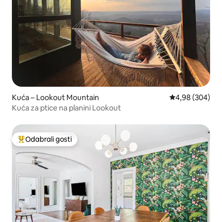
Kuća – Lookout Mountain
Prosječna ocjen
4,98 (304)
Kuća za ptice na planini Lookout
Odabrali gosti
Među najviše rangiranima s oznakom „Odabrali gosti”