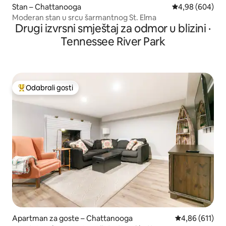
Stan – Chattanooga
Prosječna ocjen
4,98 (604)
Moderan stan u srcu šarmantnog St. Elma
Drugi izvrsni smještaj za odmor u blizini ·
Tennessee River Park
Odabrali gosti
Među najviše rangiranima s oznakom „Odabrali gosti”
Apartman za goste – Chattanooga
Prosječna ocjen
4,86 (611)