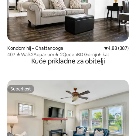
Kondominij – Chattanooga
Prosječna ocjen
4,88 (387)
407 ★Walk2Aquarium★ 2QueenBD Gornji★ kat
Kuće prikladne za obitelji
Superhost
Superhost