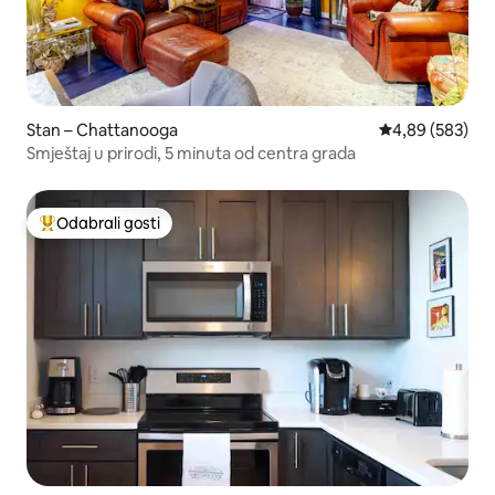
Stan – Chattanooga
Prosječna ocjen
4,89 (583)
Smještaj u prirodi, 5 minuta od centra grada
Odabrali gosti
Među najviše rangiranima s oznakom „Odabrali gosti”