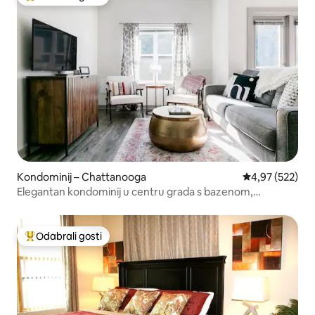
Među najviše rangiranima s oznakom „Odabrali gosti”
Kondominij – Chattanooga
Prosječna ocjen
4,97 (522)
Elegantan kondominij u centru grada s bazenom,
prikladan za obitelj
Odabrali gosti
Među najviše rangiranima s oznakom „Odabrali gosti”