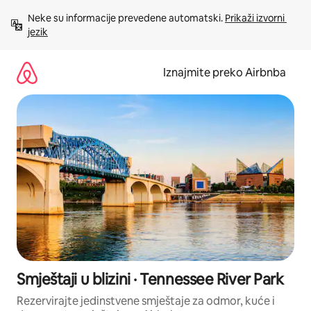
Prijeđi
Neke su informacije prevedene automatski. 
Prikaži izvorni 
na
jezik
sadržaj
Iznajmite preko Airbnba
Smještaji u blizini · Tennessee River Park
Rezervirajte jedinstvene smještaje za odmor, kuće i