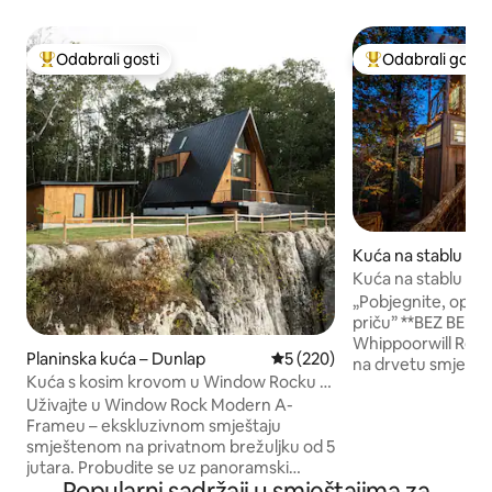
Odabrali gosti
Odabrali gosti
Među najviše rangiranima s oznakom „Odabrali gosti”
Među najviše ran
Kuća na stablu – 
Kuća na stablu Wh
„Pobjegnite, opusti
priču” **BEZ BEKS
Whippoorwill Retr
Planinska kuća – Dunlap
Prosječna ocjena: 5/5, recenz
5 (220)
na drvetu smješte
Kuća s kosim krovom u Window Rocku |
drveća, udaljena 
Pogled na strminu, masažna kada, među
Uživajte u Window Rock Modern A-
Chattanooge. Ovo 
1 % najtraženijih
Frameu – ekskluzivnom smještaju
pogled na prirodu
smještenom na privatnom brežuljku od 5
do stropa, mjesto 
jutara. Probudite se uz panoramski
sunca, vanjski kam
Popularni sadržaji u smještajima za
pogled na planine iz apartmana s
za lijenije večeri i