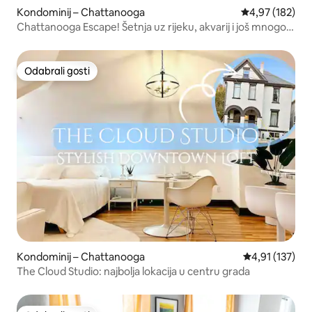
Kondominij – Chattanooga
Prosječna ocjen
4,97 (182)
Chattanooga Escape! Šetnja uz rijeku, akvarij i još mnogo
toga
Odabrali gosti
Odabrali gosti
Kondominij – Chattanooga
Prosječna ocje
4,91 (137)
The Cloud Studio: najbolja lokacija u centru grada