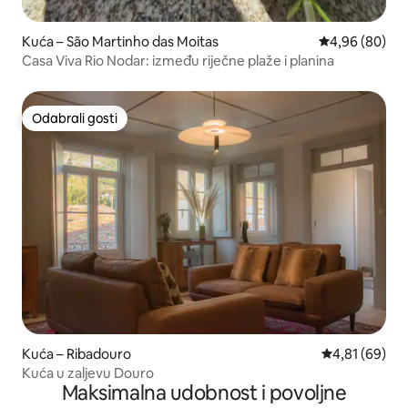
Kuća – São Martinho das Moitas
Prosječna ocje
4,96 (80)
Casa Viva Rio Nodar: između riječne plaže i planina
Odabrali gosti
Odabrali gosti
Kuća – Ribadouro
Prosječna ocje
4,81 (69)
Kuća u zaljevu Douro
Maksimalna udobnost i povoljne