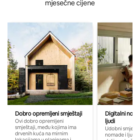
mjesečne cijene
Dobro opremljeni smještaji
Digitalni noma
ljudi
Ovi dobro opremljeni
smještaji, među kojima ima
Udobni smještaj
drvenih kuća na mirnim
nomade i ljude 
lokacijama u planinama i