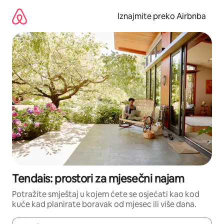
Prijeđi
na
Iznajmite preko Airbnba
sadržaj
Tendais: prostori za mjesečni najam
Potražite smještaj u kojem ćete se osjećati kao kod
kuće kad planirate boravak od mjesec ili više dana.