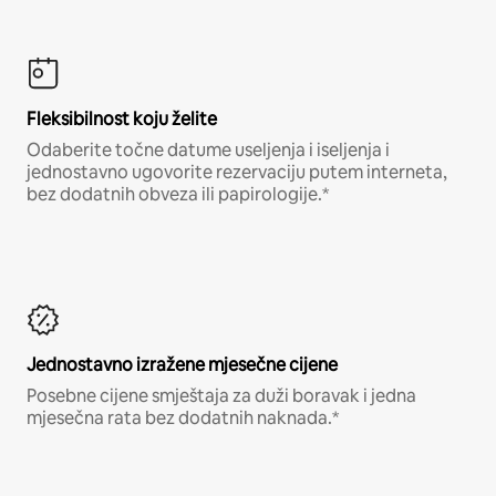
Fleksibilnost koju želite
Odaberite točne datume useljenja i iseljenja i
jednostavno ugovorite rezervaciju putem interneta,
bez dodatnih obveza ili papirologije.*
Jednostavno izražene mjesečne cijene
Posebne cijene smještaja za duži boravak i jedna
mjesečna rata bez dodatnih naknada.*