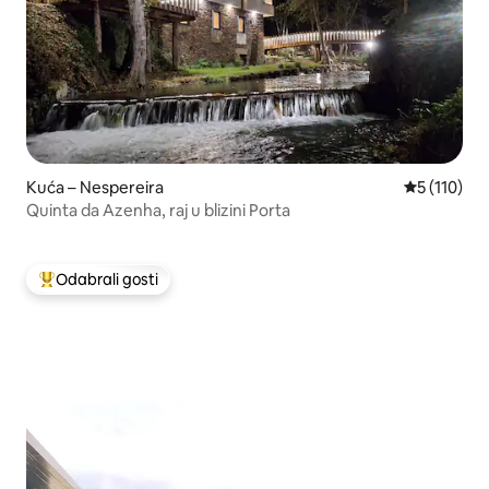
Kuća – Nespereira
Prosječna o
5 (110)
Quinta da Azenha, raj u blizini Porta
Odabrali gosti
Među najviše rangiranima s oznakom „Odabrali gosti”