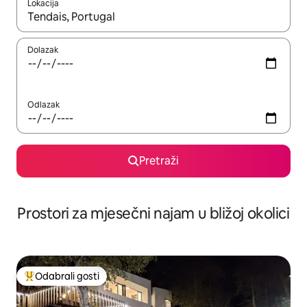
Lokacija
Kada budu dostupni rezultati, moći ćete ih pregledati koristeći
Dolazak
Odlazak
Pretraži
Prostori za mjesečni najam u bližoj okolici
Odabrali gosti
Među najviše rangiranima s oznakom „Odabrali gosti”