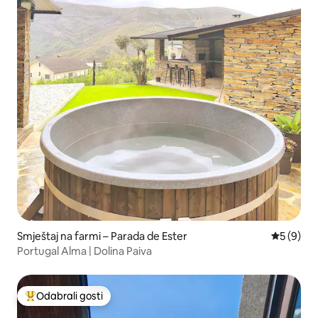
Smještaj na farmi – Parada de Ester
Prosječna
5 (9)
Portugal Alma | Dolina Paiva
Odabrali gosti
Među najviše rangiranima s oznakom „Odabrali gosti”