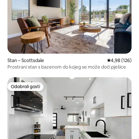
Stan – Scottsdale
Prosječna ocjen
4,98 (126)
Prostrani stan s bazenom do kojeg se može doći pješice
Odabrali gosti
Odabrali gosti