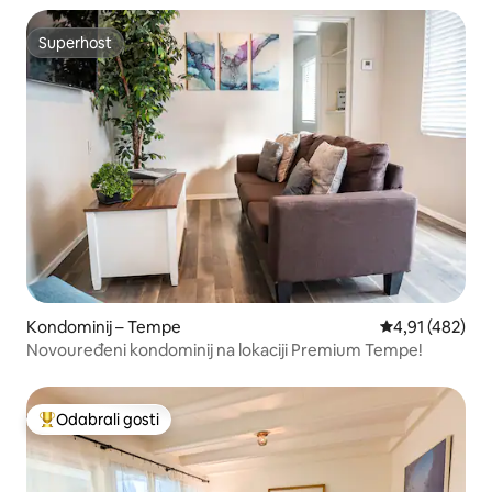
Superhost
Superhost
Kondominij – Tempe
Prosječna ocjen
4,91 (482)
Novouređeni kondominij na lokaciji Premium Tempe!
Odabrali gosti
Među najviše rangiranima s oznakom „Odabrali gosti”