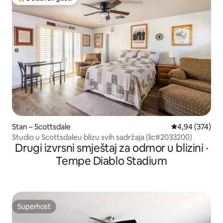
Među najviše rangiranima s oznakom „Odabrali gosti”
Stan – Scottsdale
Prosječna ocjen
4,94 (374)
Studio u Scottsdaleu blizu svih sadržaja (lic#2033200)
Drugi izvrsni smještaj za odmor u blizini ·
Tempe Diablo Stadium
Superhost
Superhost