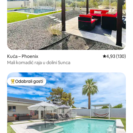
Kuća – Phoenix
Prosječna ocjen
4,93 (130)
Mali komadić raja u dolini Sunca
Odabrali gosti
Među najviše rangiranima s oznakom „Odabrali gosti”