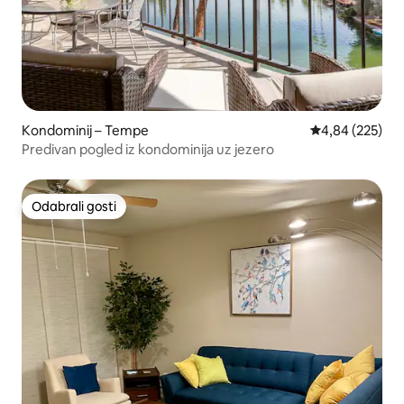
Kondominij – Tempe
Prosječna ocjen
4,84 (225)
Predivan pogled iz kondominija uz jezero
Odabrali gosti
Odabrali gosti