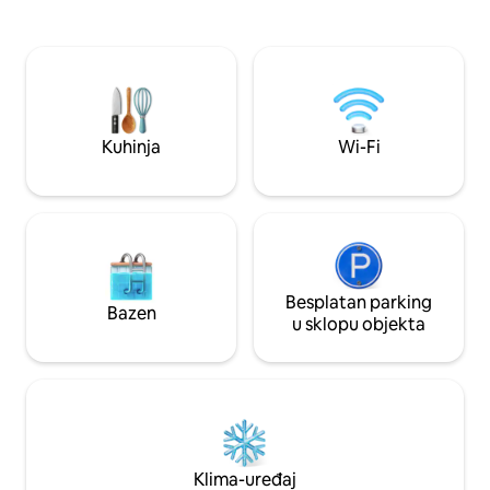
uslugama streaminga, pobrinuli smo se
obližnjih staza So
za vas. Svaka prostorija posvećuje
Opustite se uz hl
iznimnu pažnju detaljima kako bi se svaki
prostorima za sje
gost osjećao ugodno. Između vrhunskog
terase i uživajte u
interijera, slikovitog dvorišta i središnje
sunca. Objekt uklju
lokacije nastojimo nadmašiti očekivanja.
rekreacijsko vozil
Iako ovaj smještaj ima vlastiti ulaz i
iza zaključanih vrat
Kuhinja
Wi-Fi
dvorište sa svime što vam je potrebno,
kućne ljubimce! R
uvijek ću vam biti na raspolaganju. Živim
savršen smještaj.
u glavnoj kući u sklopu objekta i mogu
vam se obratiti u bilo kojem trenutku.
Prošećite do restorana, lokalne pivovare
i tržnice, a stanica svjetlosne željeznice
udaljena je pola milje kako biste istražili
okolinu. Zračna luka Sky Harbor i centar
Besplatan parking
Bazen
grada udaljeni su 5 minuta vožnje, a
u sklopu objekta
Arcadia, Scottsdale i Tempe samo su
malo dalje. Najbolje opcije prijevoza za
kretanje u okolici bile bi aplikacije za
dijeljenje vožnje, vožnja ili korištenje
usluge Lightrail koja ide na većinu mjesta
u dolini.
Klima-uređaj