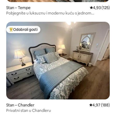
Stan – Tempe
Prosječna ocjen
4,93 (125)
Pobjegnite u luksuznu i modernu kuću s jednom
spavaćom sobom u blizini jezera Tempe Town
Odabrali gosti
Među najviše rangiranima s oznakom „Odabrali gosti”
Stan – Chandler
Prosječna ocjen
4,97 (188)
Privatni stan u Chandleru