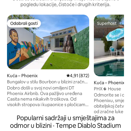
pogledu lokacije, čistoće i drugih kriterija.
Odabrali gosti
Superhost
Odabrali gosti
Superhost
Kuća – Phoenix
Prosječna ocjena: 4,91/5, recenz
4,91 (872)
Bungalov u stilu Bourbon u blizini zračne
Kuća – Phoenix
luke
Dobro došli u svoj novi omiljeni DT
PHX🌵 House
Phoenix Airbnb. Ova pažljivo uređena
Odmorite se i opus
Casita nema nikakvih troškova. Od
Phoenixu, smješten
visokih stropova i kupaonice s pločicama
obiteljskoj četvrt
u podzemnoj željeznici; do vrhunskih
od zračne luke Sky
sadržaja kao što su Nespresso aparat za
Popularni sadržaji u smještajima za
ograđenom privat
kavu, Marshall Bluetooth zvučnik i dva
daskom za ronjenje
odmor u blizini · Tempe Diablo Stadium
pametna televizora opremljena
za vašu udobnost. P