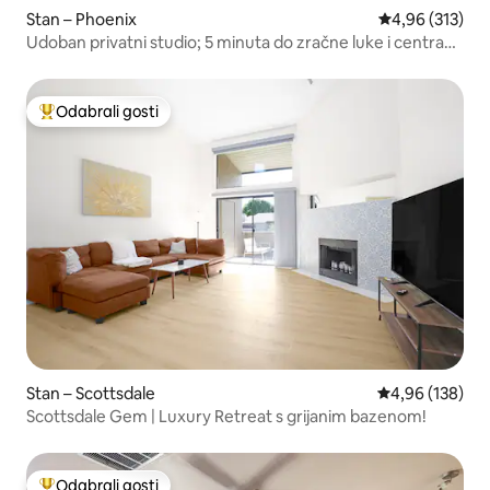
Stan – Phoenix
Prosječna ocjen
4,96 (313)
Udoban privatni studio; 5 minuta do zračne luke i centra
grada
Odabrali gosti
Među najviše rangiranima s oznakom „Odabrali gosti”
Stan – Scottsdale
Prosječna ocjen
4,96 (138)
Scottsdale Gem | Luxury Retreat s grijanim bazenom!
Odabrali gosti