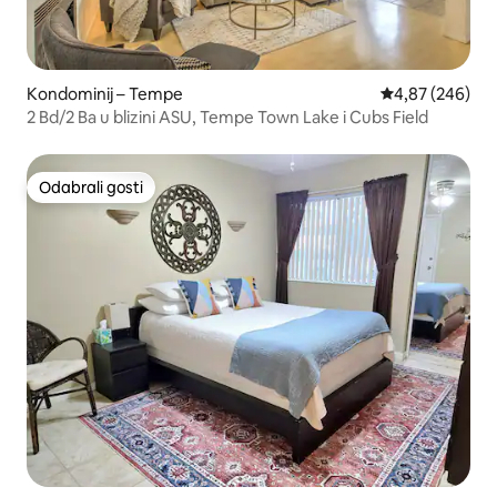
Kondominij – Tempe
Prosječna ocjen
4,87 (246)
2 Bd/2 Ba u blizini ASU, Tempe Town Lake i Cubs Field
Odabrali gosti
Odabrali gosti