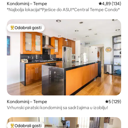
Kondominij – Tempe
Prosječna ocjen
4,89 (134)
*Najbolja lokacija!*Pješice do ASU!*Central Tempe Condo*
Odabrali gosti
Među najviše rangiranima s oznakom „Odabrali gosti”
Kondominij – Tempe
Prosječna oc
5 (129)
Vrhunski piratski kondominij sa sadržajima u izobilju!
Odabrali gosti