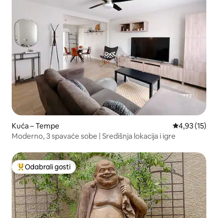
Kuća – Tempe
Prosječna ocje
4,93 (15)
Moderno, 3 spavaće sobe | Središnja lokacija i igre
Odabrali gosti
Među najviše rangiranima s oznakom „Odabrali gosti”