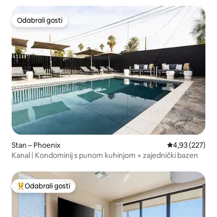
Odabrali gosti
Odabrali gosti
Stan – Phoenix
Prosječna ocjen
4,93 (227)
Kanal | Kondominij s punom kuhinjom + zajednički bazen
Odabrali gosti
Među najviše rangiranima s oznakom „Odabrali gosti”