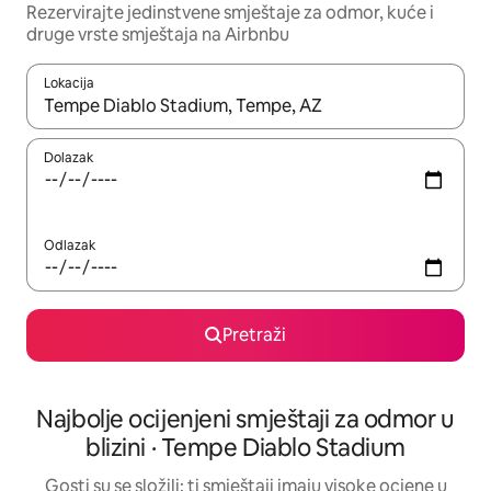
Rezervirajte jedinstvene smještaje za odmor, kuće i
druge vrste smještaja na Airbnbu
Lokacija
Kada budu dostupni rezultati, moći ćete ih pregledati koristeći
Dolazak
Odlazak
Pretraži
Najbolje ocijenjeni smještaji za odmor u
blizini · Tempe Diablo Stadium
Gosti su se složili: ti smještaji imaju visoke ocjene u