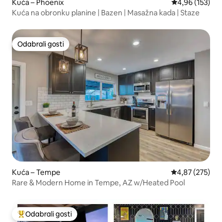
Kuća – Phoenix
Prosječna ocjen
4,96 (153)
Kuća na obronku planine | Bazen | Masažna kada | Staze
Odabrali gosti
Odabrali gosti
Kuća – Tempe
Prosječna ocjen
4,87 (275)
Rare & Modern Home in Tempe, AZ w/Heated Pool
Odabrali gosti
Među najviše rangiranima s oznakom „Odabrali gosti”