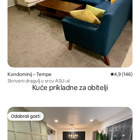
Kondominij – Tempe
Prosječna ocje
4,9 (146)
Skriveni dragulj u srcu ASU-a!
Kuće prikladne za obitelji
Odabrali gosti
Odabrali gosti