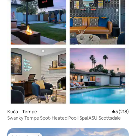
Kuća – Tempe
Prosječna oc
5 (218)
Swanky Tempe Spot-Heated Pool |Spa|ASU|Scottsdale