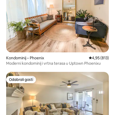
Kondominij – Phoenix
Prosječna ocjen
4,95 (813)
Moderni kondominij i vrtna terasa u Uptown Phoenixu
Odabrali gosti
Odabrali gosti