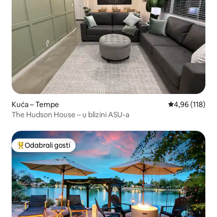
Kuća – Tempe
Prosječna ocjen
4,96 (118)
The Hudson House – u blizini ASU-a
Odabrali gosti
Među najviše rangiranima s oznakom „Odabrali gosti”