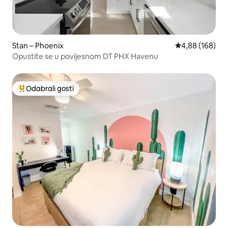
Stan – Phoenix
Prosječna ocjen
4,88 (168)
Opustite se u povijesnom DT PHX Havenu
Odabrali gosti
Među najviše rangiranima s oznakom „Odabrali gosti”