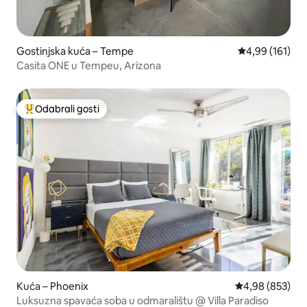
Gostinjska kuća – Tempe
Prosječna ocjen
4,99 (161)
Casita ONE u Tempeu, Arizona
Odabrali gosti
Među najviše rangiranima s oznakom „Odabrali gosti”
Kuća – Phoenix
Prosječna ocjen
4,98 (853)
Luksuzna spavaća soba u odmaralištu @ Villa Paradiso