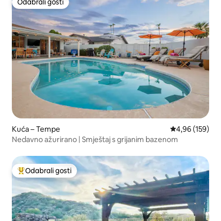
Odabrali gosti
Odabrali gosti
Kuća – Tempe
Prosječna ocjen
4,96 (159)
Nedavno ažurirano | Smještaj s grijanim bazenom
Odabrali gosti
Među najviše rangiranima s oznakom „Odabrali gosti”