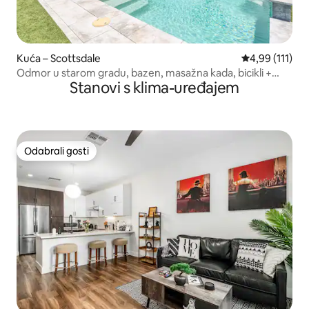
Kuća – Scottsdale
Prosječna ocje
4,99 (111)
Odmor u starom gradu, bazen, masažna kada, bicikli +
Stanovi s klima-uređajem
roštilj
Odabrali gosti
Odabrali gosti