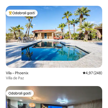
Odabrali gosti
Među najviše rangiranima s oznakom „Odabrali gosti”
Vila – Phoenix
Prosječna ocjen
4,97 (248)
Villa de Paz
Odabrali gosti
Odabrali gosti