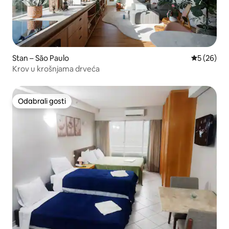
Stan – São Paulo
Prosječna o
5 (26)
Krov u krošnjama drveća
Odabrali gosti
Odabrali gosti