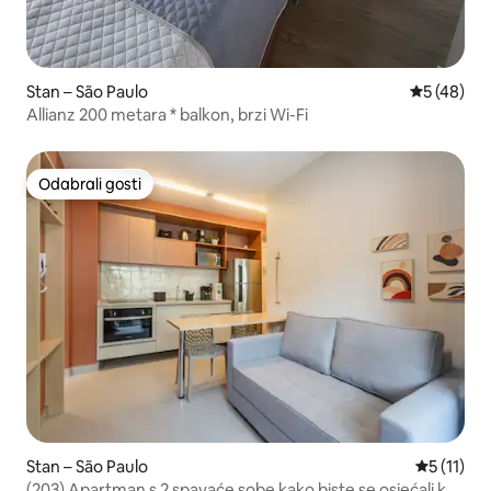
Stan – São Paulo
Prosječna o
5 (48)
Allianz 200 metara * balkon, brzi Wi-Fi
Odabrali gosti
Odabrali gosti
Stan – São Paulo
Prosječna 
5 (11)
(203) Apartman s 2 spavaće sobe kako biste se osjećali kao