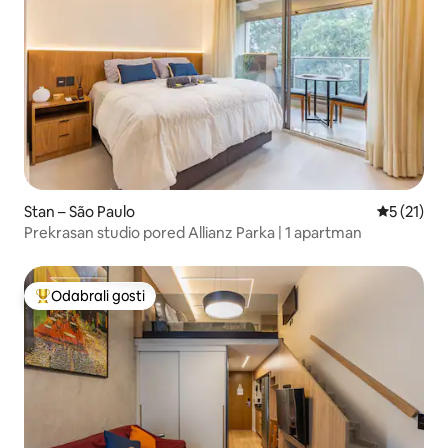
Stan – São Paulo
Prosječna 
5 (21)
Prekrasan studio pored Allianz Parka | 1 apartman
Odabrali gosti
Među najviše rangiranima s oznakom „Odabrali gosti”