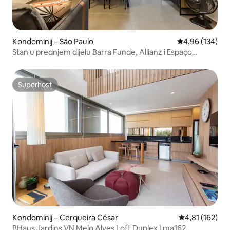
Kondominij – São Paulo
Prosječna ocjen
4,96 (134)
Stan u prednjem dijelu Barra Funde, Allianz i Espaço
Unimed
Superhost
Superhost
Kondominij – Cerqueira César
Prosječna ocjen
4,81 (162)
BHaus Jardins VN Melo Alves Loft Duplex | ma162