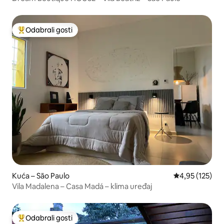
Odabrali gosti
Među najviše rangiranima s oznakom „Odabrali gosti”
Kuća – São Paulo
Prosječna ocjen
4,95 (125)
Vila Madalena – Casa Madá – klima uređaj
Odabrali gosti
Među najviše rangiranima s oznakom „Odabrali gosti”