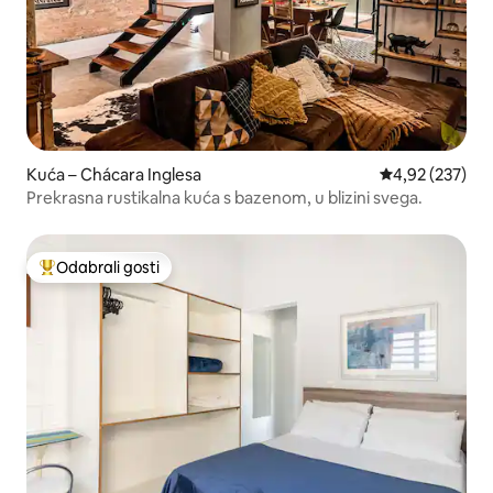
Kuća – Chácara Inglesa
Prosječna ocjen
4,92 (237)
Prekrasna rustikalna kuća s bazenom, u blizini svega.
Odabrali gosti
Među najviše rangiranima s oznakom „Odabrali gosti”