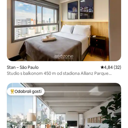
Stan – São Paulo
Prosječna ocje
4,84 (32)
Studio s balkonom 450 m od stadiona Allianz Parque
DIO1602
Odabrali gosti
Među najviše rangiranima s oznakom „Odabrali gosti”