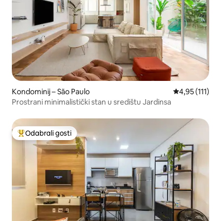
Kondominij – São Paulo
Prosječna ocje
4,95 (111)
Prostrani minimalistički stan u središtu Jardinsa
Odabrali gosti
Među najviše rangiranima s oznakom „Odabrali gosti”