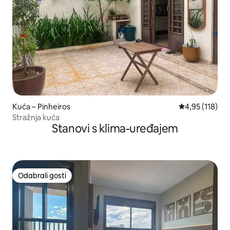
Kuća – Pinheiros
Prosječna ocjen
4,95 (118)
Stražnja kuća
Stanovi s klima-uređajem
Odabrali gosti
Odabrali gosti