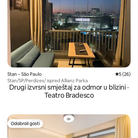
Stan – São Paulo
Prosječna o
5 (26)
Stan/SP/Perdizes/ ispred Allianz Parka
Drugi izvrsni smještaj za odmor u blizini ·
Teatro Bradesco
Odabrali gosti
Odabrali gosti