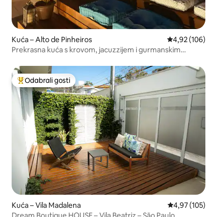
Kuća – Alto de Pinheiros
Prosječna ocjen
4,92 (106)
Prekrasna kuća s krovom, jacuzzijem i gurmanskim
prostorom
Odabrali gosti
Među najviše rangiranima s oznakom „Odabrali gosti”
Kuća – Vila Madalena
Prosječna ocjen
4,97 (105)
Dream Boutique HOUSE – Vila Beatriz – São Paulo