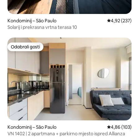
Kondominij – São Paulo
Prosječna ocjen
4,92 (237)
Solarij i prekrasna vrtna terasa 10
Odabrali gosti
Odabrali gosti
Kondominij – São Paulo
Prosječna ocjen
4,86 (103)
VN 1402 | 2 apartmana + parkirno mjesto ispred Allianza