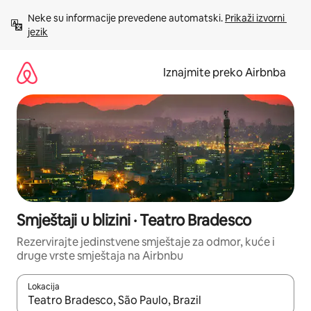
Prijeđi
Neke su informacije prevedene automatski. 
Prikaži izvorni 
na
jezik
sadržaj
Iznajmite preko Airbnba
Smještaji u blizini · Teatro Bradesco
Rezervirajte jedinstvene smještaje za odmor, kuće i
druge vrste smještaja na Airbnbu
Lokacija
Kada budu dostupni rezultati, moći ćete ih pregledati koristeći