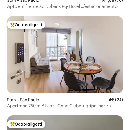
Stan – São Paulo
Prosječna ocje
4,88 (76)
Apto em frente ao Nubank Pq-Hotel c/estacionamento
Odabrali gosti
Među najviše rangiranima s oznakom „Odabrali gosti”
Stan – São Paulo
Prosječna o
5 (24)
Apartman 750 m Allianz | Cond Clube + grijani bazen
Odabrali gosti
Među najviše rangiranima s oznakom „Odabrali gosti”