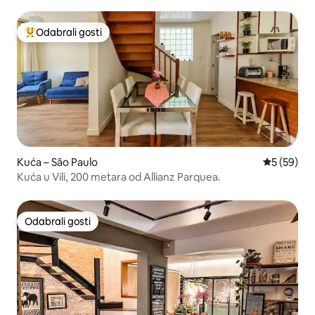
Odabrali gosti
Među najviše rangiranima s oznakom „Odabrali gosti”
Kuća – São Paulo
Prosječna o
5 (59)
Kuća u Vili, 200 metara od Allianz Parquea.
Odabrali gosti
Odabrali gosti