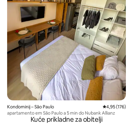
Kondominij – São Paulo
Prosječna ocjen
4,95 (176)
apartamento em São Paulo a 5 min do Nubank Allianz
Kuće prikladne za obitelji