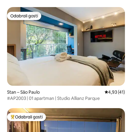
Allianz Parque
Odabrali gosti
Odabrali gosti
Stan – São Paulo
Prosječna ocj
4,93 (41)
#AP2003 | 01 apartman | Studio Allianz Parque
Odabrali gosti
Među najviše rangiranima s oznakom „Odabrali gosti”