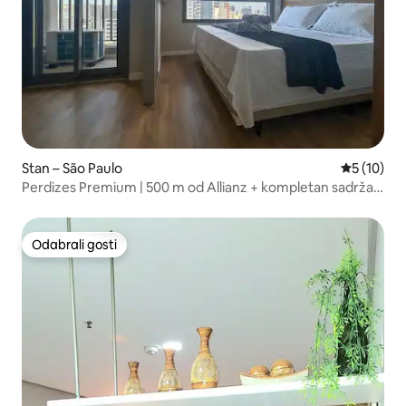
Stan – São Paulo
Prosječna 
5 (10)
Perdizes Premium | 500 m od Allianz + kompletan sadržaj
za slobodno vrijeme
Odabrali gosti
Odabrali gosti