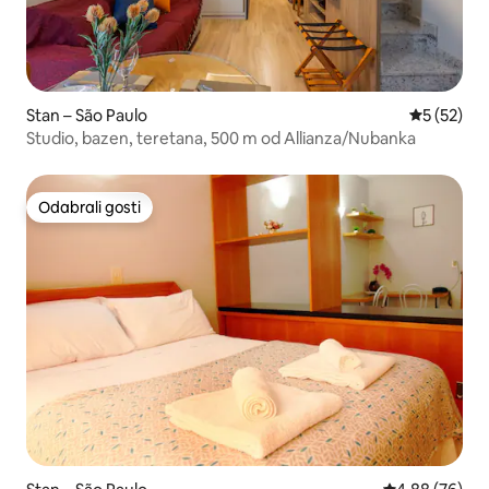
Stan – São Paulo
Prosječna 
5 (52)
Studio, bazen, teretana, 500 m od Allianza/Nubanka
Odabrali gosti
Odabrali gosti