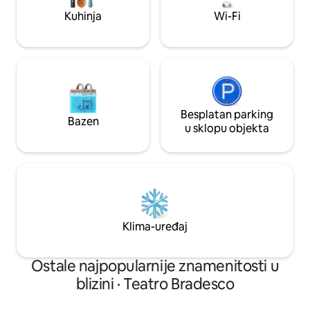
bolnice São Camilo Pompeia i PUC-a.
svemu pješice. Rec
Kuhinja
Wi-Fi
Besplatan parking
Bazen
u sklopu objekta
Klima-uređaj
Ostale najpopularnije znamenitosti u
blizini · Teatro Bradesco