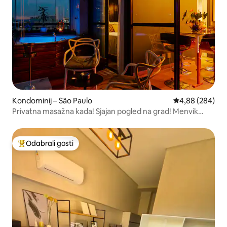
Kondominij – São Paulo
Prosječna ocjen
4,88 (284)
Privatna masažna kada! Sjajan pogled na grad! Menvik
Homes
Odabrali gosti
Među najviše rangiranima s oznakom „Odabrali gosti”