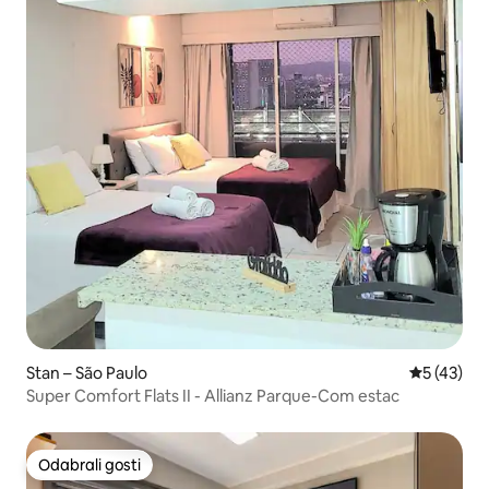
Stan – São Paulo
Prosječna 
5 (43)
Super Comfort Flats II - Allianz Parque-Com estac
Odabrali gosti
Odabrali gosti