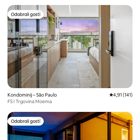
Odabrali gosti
Odabrali gosti
Kondominij – São Paulo
Prosječna ocje
4,91 (141)
FS I Trgovina Moema
Odabrali gosti
Odabrali gosti