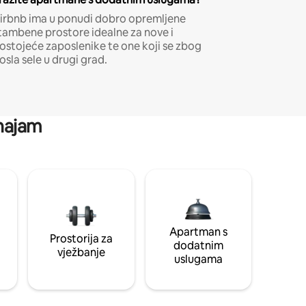
irbnb ima u ponudi dobro opremljene
tambene prostore idealne za nove i
ostojeće zaposlenike te one koji se zbog
osla sele u drugi grad.
 najam
Apartman s
Prostorija za
dodatnim
vježbanje
uslugama