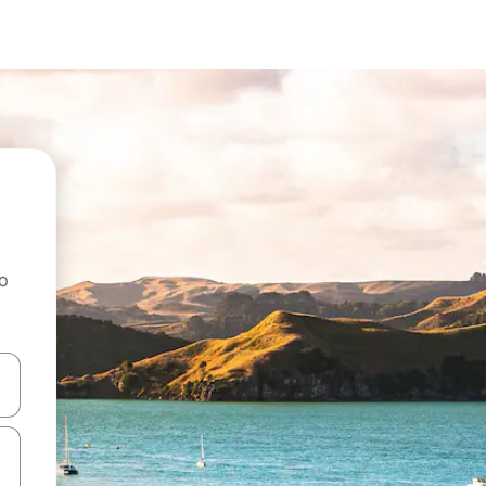
ao
dati koristeći se strelicama prema gore i prema dolje, kao i dodirom i