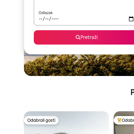
Odlazak
Pretraži
P
Odabrali gosti
Odabra
Odabrali gosti
Među naj