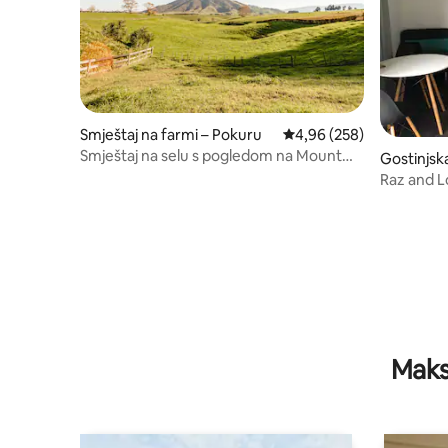
Smještaj na farmi – Pokuru
Prosječna ocjena: 4,96/5
4,96 (258)
Smještaj na selu s pogledom na Mount
Gostinjsk
Kakepuku
ga
Raz and L
Maks