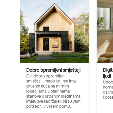
Dobro opremljeni smještaji
Digit
ljudi
Ovi dobro opremljeni
smještaji, među kojima ima
Udobn
drvenih kuća na mirnim
nomad
lokacijama u planinama i
dalji
stanova u urbanim sredinama,
i pos
imaju sve sadržaje koji su vam
potrebni u vašem domu.