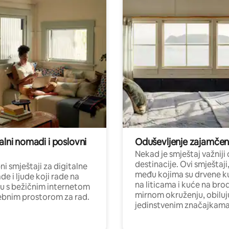
alni nomadi i poslovni
Oduševljenje zajamče
Nekad je smještaj važniji
destinacije. Ovi smještaji
i smještaji za digitalne
među kojima su drvene k
e i ljude koji rade na
na liticama i kuće na bro
nu s bežičnim internetom
mirnom okruženju, obiluj
ebnim prostorom za rad.
jedinstvenim značajkama