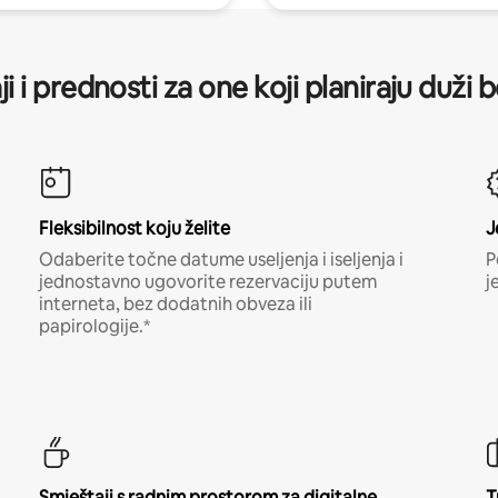
ji i prednosti za one koji planiraju duži 
Fleksibilnost koju želite
J
Odaberite točne datume useljenja i iseljenja i
P
jednostavno ugovorite rezervaciju putem
j
interneta, bez dodatnih obveza ili
papirologije.*
Smještaji s radnim prostorom za digitalne
T