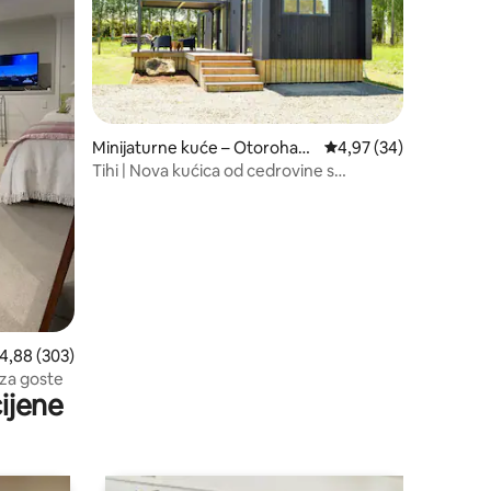
Minijaturne kuće – Otorohan
Prosječna ocjena: 4,97
4,97 (34)
ga
Tihi | Nova kućica od cedrovine s
predivnim pogledom
rosječna ocjena: 4,88/5, recenzija: 303
4,88 (303)
 za goste
ijene