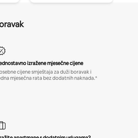
boravak
ednostavno izražene mjesečne cijene
osebne cijene smještaja za duži boravak i
edna mjesečna rata bez dodatnih naknada.*
ražite apartmane s dodatnim uslugama?