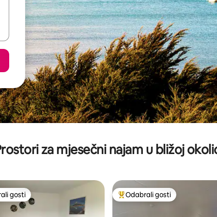
rostori za mjesečni najam u bližoj okoli
li gosti
Odabrali gosti
više rangiranima s oznakom „Odabrali gosti”
Među najviše rangiranima s oz