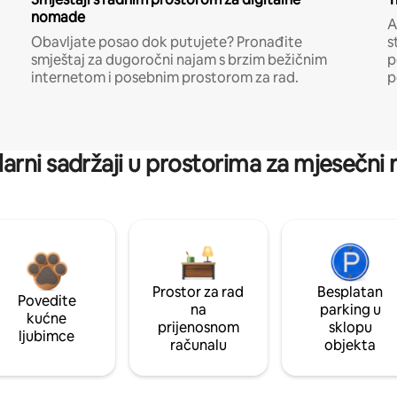
nomade
A
Obavljate posao dok putujete? Pronađite
s
smještaj za dugoročni najam s brzim bežičnim
p
internetom i posebnim prostorom za rad.
p
arni sadržaji u prostorima za mjesečni
Prostor za rad
Besplatan
Povedite
na
parking u
kućne
prijenosnom
sklopu
ljubimce
računalu
objekta