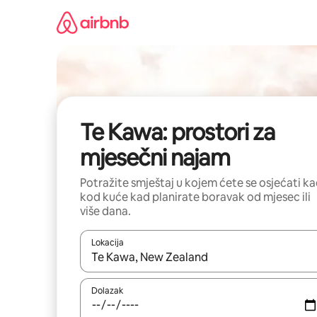
Prijeđi
na
sadržaj
Te Kawa: prostori za
mjesečni najam
Potražite smještaj u kojem ćete se osjećati k
kod kuće kad planirate boravak od mjesec ili
više dana.
Lokacija
Kada budu dostupni rezultati, moći ćete ih pregle
Dolazak