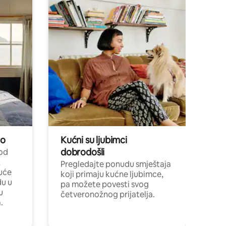
no
Kućni su ljubimci
dobrodošli
 od
,
Pregledajte ponudu smještaja
uće
koji primaju kućne ljubimce,
du u
pa možete povesti svog
u
četveronožnog prijatelja.
.