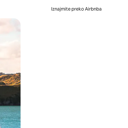
Iznajmite preko Airbnba
li prelaskom prstom po zaslonu.