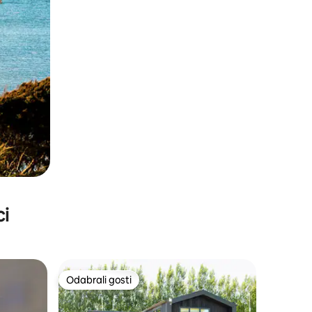
ci
Odabrali gosti
nakom „Odabrali gosti”
Odabrali gosti