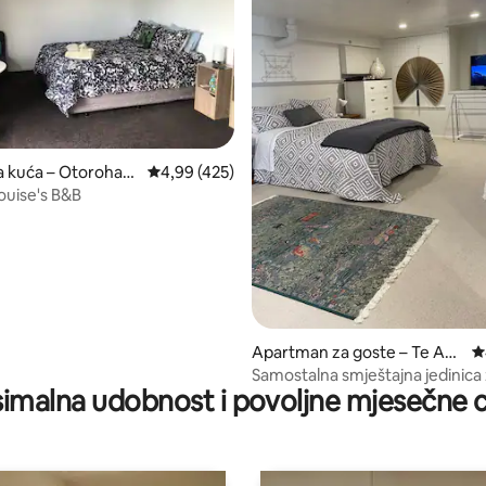
, recenzija: 258
a kuća – Otorohan
Prosječna ocjena: 4,99/5, recenzija: 425
4,99 (425)
ouise's B&B
Apartman za goste – Te Aw
P
amutu
Samostalna smještajna jedinica
imalna udobnost i povoljne mjesečne c