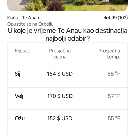
Kuća – Te Anau
Prosječna ocjen
4,99 (102)
Opustite se na Orbellu
U koje je vrijeme Te Anau kao destinacija
najbolji odabir?
Mjesec
Prosječna
Prosječna
cijena
temp.
Sij
164 $ USD
58 °F
Velj
170 $ USD
57 °F
Ožu
152 $ USD
55 °F