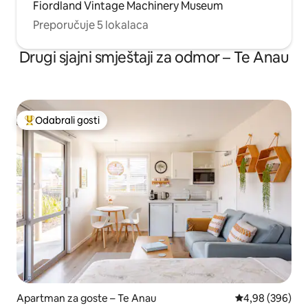
Fiordland Vintage Machinery Museum
Preporučuje 5 lokalaca
Drugi sjajni smještaji za odmor – Te Anau
Odabrali gosti
Među najviše rangiranima s oznakom „Odabrali gosti”
Apartman za goste – Te Anau
Prosječna ocjen
4,98 (396)