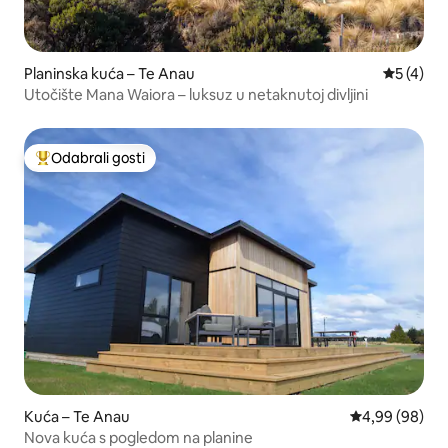
Planinska kuća – Te Anau
Prosječna
5 (4)
Utočište Mana Waiora – luksuz u netaknutoj divljini
Odabrali gosti
Među najviše rangiranima s oznakom „Odabrali gosti”
Kuća – Te Anau
Prosječna ocje
4,99 (98)
Nova kuća s pogledom na planine