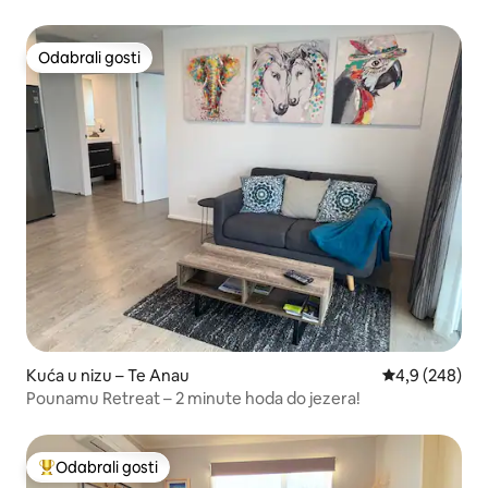
Odabrali gosti
Odabrali gosti
Kuća u nizu – Te Anau
Prosječna ocje
4,9 (248)
Pounamu Retreat – 2 minute hoda do jezera!
Odabrali gosti
Među najviše rangiranima s oznakom „Odabrali gosti”