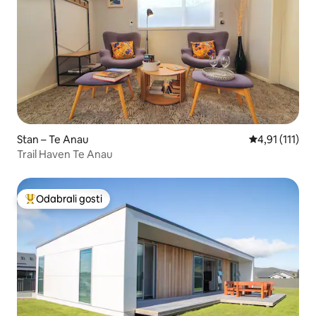
Stan – Te Anau
Prosječna ocje
4,91 (111)
Trail Haven Te Anau
Odabrali gosti
Među najviše rangiranima s oznakom „Odabrali gosti”