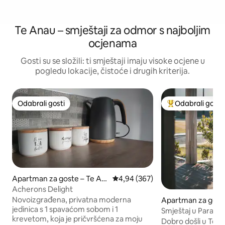
Te Anau – smještaji za odmor s najboljim
ocjenama
Gosti su se složili: ti smještaji imaju visoke ocjene u
pogledu lokacije, čistoće i drugih kriterija.
Odabrali gosti
Odabrali gosti
Odabrali gosti
Među najviše ran
Apartman za goste – Te An
Prosječna ocjena: 4,94/5, recenzi
4,94 (367)
au
Acherons Delight
Novoizgrađena, privatna moderna
Apartman za gost
jedinica s 1 spavaćom sobom i 1
au
Smještaj u Paradi
krevetom, koja je pričvršćena za moju
Dobro došli u Te A