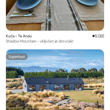
Kuća – Te Anau
Prosječna 
5 (32)
Shadow Mountain – uključen je doručak!
Superhost
Superhost