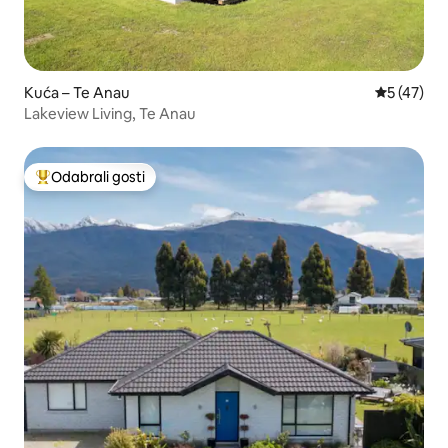
Kuća – Te Anau
Prosječna 
5 (47)
Lakeview Living, Te Anau
Odabrali gosti
Među najviše rangiranima s oznakom „Odabrali gosti”