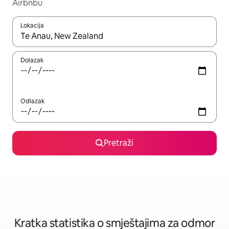
Airbnbu
Lokacija
Kada budu dostupni rezultati, moći ćete ih pregledati koristeći
Dolazak
Odlazak
Pretraži
Kratka statistika o smještajima za odmor