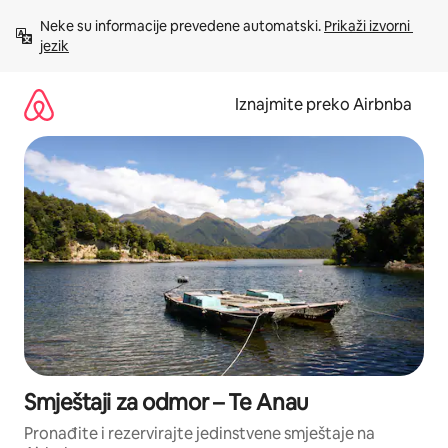
Prijeđi
Neke su informacije prevedene automatski. 
Prikaži izvorni 
na
jezik
sadržaj
Iznajmite preko Airbnba
Smještaji za odmor – Te Anau
Pronađite i rezervirajte jedinstvene smještaje na